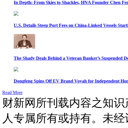
In Depth: From Skies to Shackles, HNA Founder Chen Feng
U.S. Details Steep Port Fees on China-Linked Vessels Start
The Shady Deals Behind a Veteran Banker’s Suspended D
Dongfeng Spins Off EV Brand Voyah for Independent Hon
Read More
财新网所刊载内容之知识
人专属所有或持有。未经