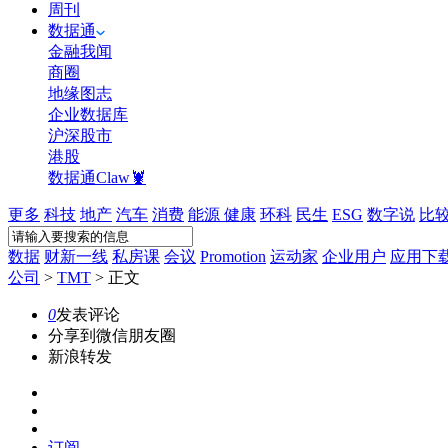
周刊
数据通
金融我闻
商圈
地缘图志
企业数据库
沪深股市
港股
数据通Claw🦞
更多
科技
地产
汽车
消费
能源
健康
环科
民生
ESG
数字说
比
数据
财新一线
私房课
会议
Promotion
运动家
企业用户
应用下
公司
>
TMT
>
正文
0
发表评论
分享到微信朋友圈
新浪转发
订阅