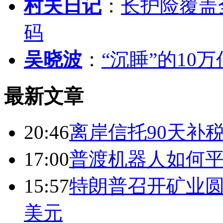
村夫日记
：
长护险覆盖
码
吴晓波
：
“沉睡”的10
最新文章
20:46
离岸信托90天补
17:00
普渡机器人如何平
15:57
特朗普召开矿业圆
美元