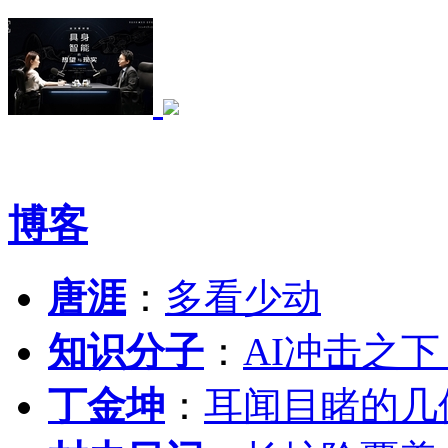
博客
唐涯
：
多看少动
知识分子
：
AI冲击之
丁金坤
：
耳闻目睹的几