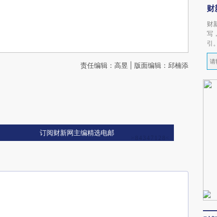
财
财
写
引
责任编辑：高昱 | 版面编辑：邱楠添
订阅财新网主编精选电邮