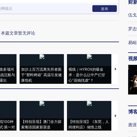
财
新网观点
发布
伍戈
罗志
本篇文章暂无评论
易峘
视
致多瑙河
加沙上百万流离失所者困
视线｜HYROX的吸金
马航飞行员
二战沉船与
于“塑料烤箱” 高温引发健
术：是什么让中产们甘
粒摇头丸 尿
露出
康危机
心“花钱找虐”？
毒品
博
【推广】走
找100种
【特别呈现】澳门全力探
【特别呈现】《东莞，人
会，让数智科
唐涯
式·第一对
索葡语国家新渠道
间便利店》倾情上线
业