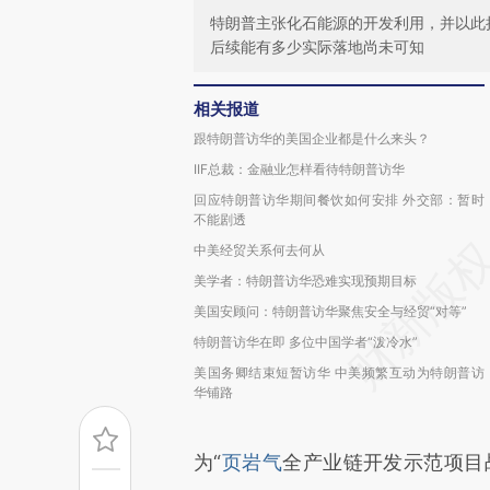
特朗普主张化石能源的开发利用，并以此
后续能有多少实际落地尚未可知
相关报道
跟特朗普访华的美国企业都是什么来头？
IIF总裁：金融业怎样看待特朗普访华
回应特朗普访华期间餐饮如何安排 外交部：暂时
不能剧透
中美经贸关系何去何从
美学者：特朗普访华恐难实现预期目标
美国安顾问：特朗普访华聚焦安全与经贸“对等”
特朗普访华在即 多位中国学者“泼冷水”
美国务卿结束短暂访华 中美频繁互动为特朗普访
华铺路
为“
页岩气
全产业链开发示范项目