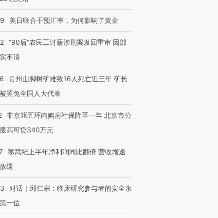
09
美日联合干预汇率，为何影响了黄金
32
“90后”农民工讨薪涉刑案发回重审 因部
实不清
36
贵州山脚树矿难致16人死亡近三年 矿长
被罢免全国人大代表
2
非京籍五环内购房社保降至一年 北京市公
最高可贷340万元
7
寒武纪上半年净利润同比翻倍 营收增速
放缓
53
对话｜邱仁宗：临床研究参与者的安全永
第一位