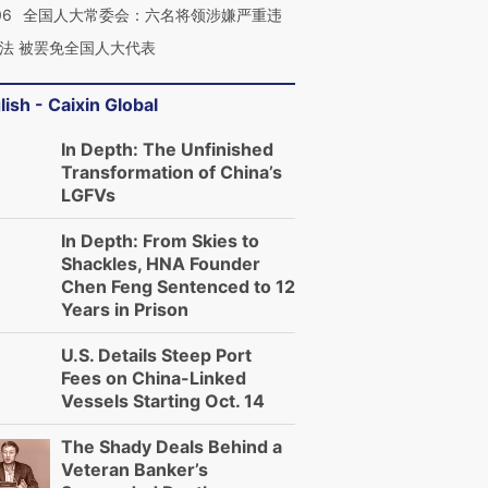
06
全国人大常委会：六名将领涉嫌严重违
法 被罢免全国人大代表
lish - Caixin Global
In Depth: The Unfinished
Transformation of China’s
LGFVs
In Depth: From Skies to
Shackles, HNA Founder
Chen Feng Sentenced to 12
Years in Prison
U.S. Details Steep Port
Fees on China-Linked
Vessels Starting Oct. 14
The Shady Deals Behind a
Veteran Banker’s