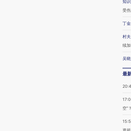
知识
受伤
丁金
村夫
续加
吴晓
最
20:
17:
空”
15:
资超