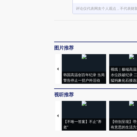
评论仅代表网友个人观点，不代表财
图片推荐
视线｜极端高温
韩国高温创百年纪录 当局
水位跌破纪录 
警告停止一切户外活动
猛犸象化石接连
视听推荐
【不唯一答案】不止“养
【特别呈现】寻
老”
有意思的生活方