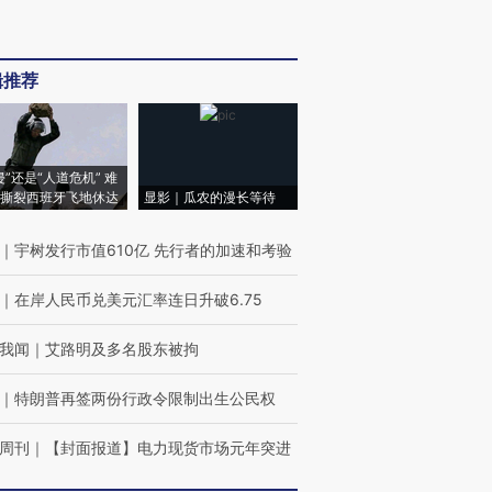
辑推荐
侵”还是“人道危机” 难
撕裂西班牙飞地休达
显影｜瓜农的漫长等待
｜
宇树发行市值610亿 先行者的加速和考验
｜
在岸人民币兑美元汇率连日升破6.75
我闻
｜
艾路明及多名股东被拘
｜
特朗普再签两份行政令限制出生公民权
周刊
｜
【封面报道】电力现货市场元年突进