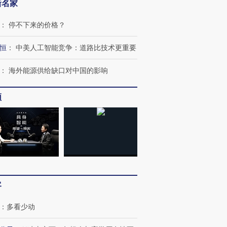
新名家
：
停不下来的价格？
恒
：
中美人工智能竞争：道路比技术更重要
：
海外能源供给缺口对中国的影响
频
跨国走私7万
视线｜被称为“蟑螂”的印
视线｜“入侵”还是“人道危
检体内含3种
度Z世代 用街头抗争将教
机”？难民潮撕裂西班牙
秘鲁纳斯
育部长拱下台
飞地休达
13人遇难
客
进第四届链博
【商旅对话】华住集团
技“链”接产
【特别呈现】寻找100种
CFO：不靠规模取胜，华
【特别呈
：
多看少动
有意思的生活方式·第三对
住三大增长引擎是什么？
有意思的