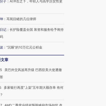
分子
：
AI冲击之下，年轻人与高学历女性更
跨国走私7万
视线｜HY
检体内含3种
泽连斯基密集出访美英 索
秘鲁纳斯卡观光飞机坠毁
术：是什
坤
：
耳闻目睹的几位律师
要防空导弹“救急”
13人遇难
心“花钱找
日记
：
长护险覆盖全国 筹资和服务给予将持
码
进第四届链博
【商旅对话】华住集团
波
：
“沉睡”的10万亿元公积金
技“链”接产
【特别呈现】寻找100种
CFO：不靠规模取胜，华
【特别呈
有意思的生活方式·第三对
住三大增长引擎是什么？
有意思的
新文章
05
美巴外交风波再升级 巴西驻美大使遭撤
签
5
多家银行再度“上架”五年期大额存单 有何
？
37
AMD二季度业绩超预期难抑市场担忧 盘