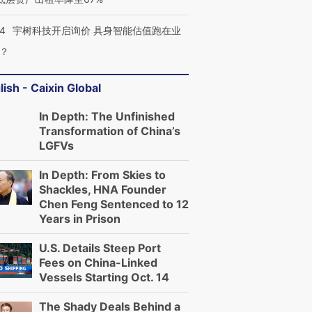
24
宇树科技开启询价 具身智能估值跑在业
？
lish - Caixin Global
In Depth: The Unfinished
Transformation of China’s
LGFVs
In Depth: From Skies to
Shackles, HNA Founder
Chen Feng Sentenced to 12
Years in Prison
U.S. Details Steep Port
Fees on China-Linked
Vessels Starting Oct. 14
The Shady Deals Behind a