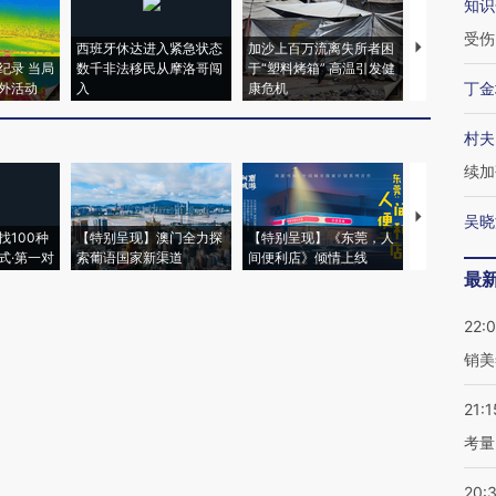
知识
受伤
西班牙休达进入紧急状态
加沙上百万流离失所者困
马航飞行员
纪录 当局
数千非法移民从摩洛哥闯
于“塑料烤箱” 高温引发健
粒摇头丸 尿
丁金
外活动
入
康危机
毒品
村夫
续加
【推广】走
吴晓
找100种
【特别呈现】澳门全力探
【特别呈现】《东莞，人
会，让数智科
式·第一对
索葡语国家新渠道
间便利店》倾情上线
业
最
22:
销美
21:1
考量
20: