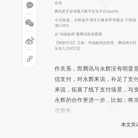
企业
腾讯牵手全球最大数字音乐平台Spotify
今日收盘：永辉超市涨停引爆新零售概念 沪指收
涨0.55%
从“乌镇饭局”看腾讯投资图谱
【财新对话】王冉：市场格局在阿里、腾讯两大巨
头加入之时已定
作关系，而腾讯与永辉没有明显
信支付，对永辉来说，补足了支
来说，拓展了线下支付场景，与
永辉的合作更进一步，比如：将
送服务。
本文共计