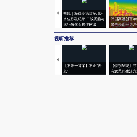
视线｜极端高温致多瑙河
水位跌破纪录 二战沉船与
韩国高温创百年
猛犸象化石接连露出
警告停止一切户
视听推荐
【不唯一答案】不止“养
【特别呈现】寻
老”
有意思的生活方