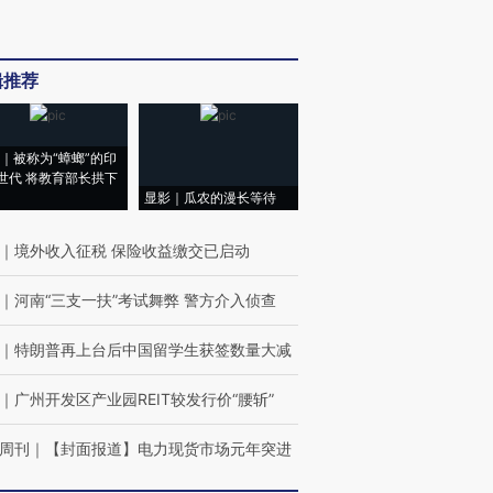
辑推荐
｜被称为“蟑螂”的印
世代 将教育部长拱下
显影｜瓜农的漫长等待
｜
境外收入征税 保险收益缴交已启动
｜
河南“三支一扶”考试舞弊 警方介入侦查
｜
特朗普再上台后中国留学生获签数量大减
｜
广州开发区产业园REIT较发行价“腰斩”
周刊
｜
【封面报道】电力现货市场元年突进