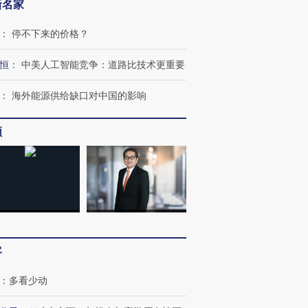
新名家
：
停不下来的价格？
恒
：
中美人工智能竞争：道路比技术更重要
：
海外能源供给缺口对中国的影响
频
客
：
多看少动