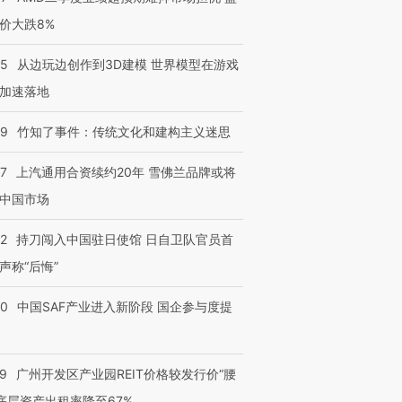
价大跌8%
25
从边玩边创作到3D建模 世界模型在游戏
加速落地
09
竹知了事件：传统文化和建构主义迷思
47
上汽通用合资续约20年 雪佛兰品牌或将
中国市场
42
持刀闯入中国驻日使馆 日自卫队官员首
声称“后悔”
30
中国SAF产业进入新阶段 国企参与度提
29
广州开发区产业园REIT价格较发行价“腰
 底层资产出租率降至67%