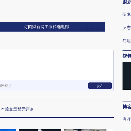
财
伍戈
订阅财新网主编精选电邮
罗志
易峘
视
新网观点
发布
博
本篇文章暂无评论
唐涯