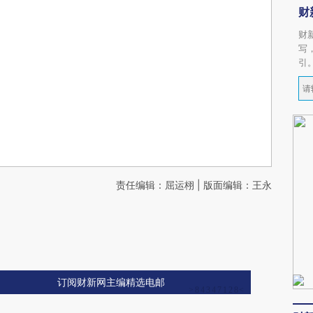
财
财
写
引
责任编辑：屈运栩 | 版面编辑：王永
订阅财新网主编精选电邮