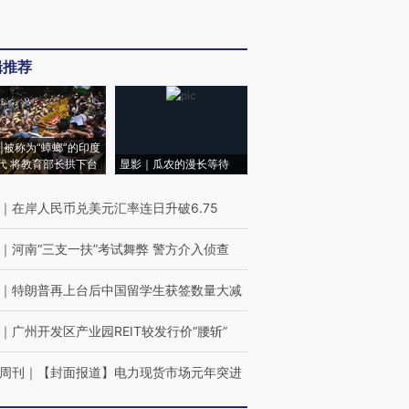
辑推荐
|被称为“蟑螂”的印度
代 将教育部长拱下台
显影｜瓜农的漫长等待
｜
在岸人民币兑美元汇率连日升破6.75
｜
河南“三支一扶”考试舞弊 警方介入侦查
｜
特朗普再上台后中国留学生获签数量大减
｜
广州开发区产业园REIT较发行价“腰斩”
周刊
｜
【封面报道】电力现货市场元年突进