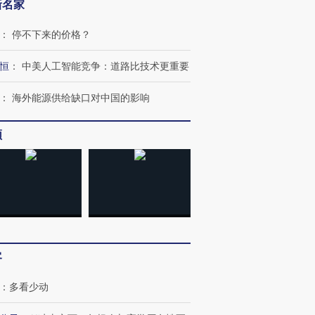
新名家
：
停不下来的价格？
恒
：
中美人工智能竞争：道路比技术更重要
：
海外能源供给缺口对中国的影响
频
跨国走私7万
视线｜HYROX的吸金
视线｜被
客
检体内含3种
术：是什么让中产们甘
泽连斯基密集出访美英 索
度Z世代
心“花钱找虐”？
要防空导弹“救急”
育部长拱
：
多看少动