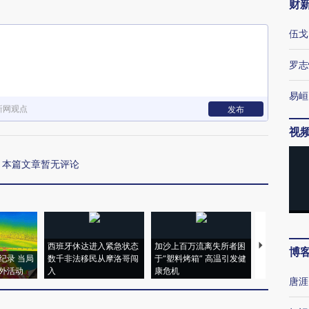
财
伍戈
罗志
易峘
新网观点
发布
视
本篇文章暂无评论
西班牙休达进入紧急状态
加沙上百万流离失所者困
马航飞行员
博
纪录 当局
数千非法移民从摩洛哥闯
于“塑料烤箱” 高温引发健
粒摇头丸 尿
外活动
入
康危机
毒品
唐涯