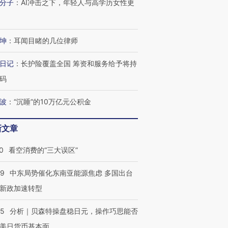
分子
：
AI冲击之下，年轻人与高学历女性更
进第四届链博
【商旅对话】华住集团
坤
：
耳闻目睹的几位律师
技“链”接产
【特别呈现】寻找100种
CFO：不靠规模取胜，华
【特别呈
有意思的生活方式·第三对
住三大增长引擎是什么？
有意思的
日记
：
长护险覆盖全国 筹资和服务给予将持
码
波
：
“沉睡”的10万亿元公积金
新文章
0
看空消费的“三大误区”
59
中东局势催化东南亚能源焦虑 多国出台
新政加速转型
05
分析｜贝森特操盘稳日元，操作巧思能否
美日货币基本面