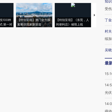
知识
受伤
【推广】走
丁金
找100种
【特别呈现】澳门全力探
【特别呈现】《东莞，人
会，让数智科
式·第一对
索葡语国家新渠道
间便利店》倾情上线
业
村夫
续加
吴晓
最
15:1
14:
光伏
14:
撬动