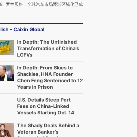
58
罗兰贝格：全球汽车市场逐渐区域化已成
lish - Caixin Global
In Depth: The Unfinished
Transformation of China’s
LGFVs
In Depth: From Skies to
Shackles, HNA Founder
Chen Feng Sentenced to 12
Years in Prison
U.S. Details Steep Port
Fees on China-Linked
Vessels Starting Oct. 14
The Shady Deals Behind a
Veteran Banker’s