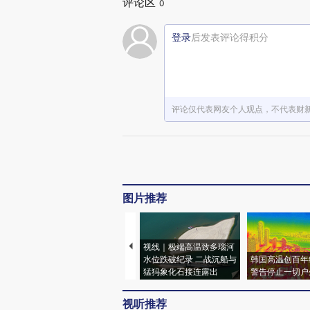
评论区
0
登录
后发表评论得积分
评论仅代表网友个人观点，不代表财
图片推荐
视线｜极端高温致多瑙河
水位跌破纪录 二战沉船与
韩国高温创百年
猛犸象化石接连露出
警告停止一切户
视听推荐