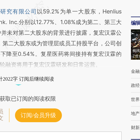
药研究有限公司
以59.2%为单一大股东，Henlius
Henlink. Inc.分别以12.77%、1.08%成为第二、第三大
编
中并未对第二大股东的背景进行披露，复宏汉霖公
推断，第二大股东或为管理层或员工持股平台，公司创
视线
%下降至0.54%。复星医药将间接持有复宏汉霖的
Z世
%。此轮融资将用于复宏汉霖研发和日常运营。
金融
2022字 订阅后继续阅读
政经
获取已订阅的阅读权限
世界
员
地产
订阅/会员升级
文
财新