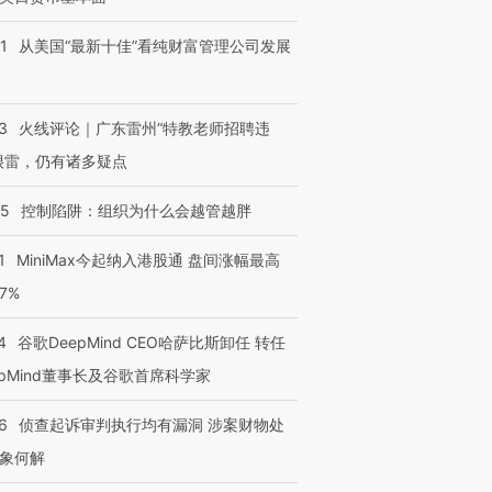
1
从美国“最新十佳”看纯财富管理公司发展
3
火线评论｜广东雷州“特教老师招聘违
很雷，仍有诸多疑点
05
控制陷阱：组织为什么会越管越胖
1
MiniMax今起纳入港股通 盘间涨幅最高
77%
4
谷歌DeepMind CEO哈萨比斯卸任 转任
epMind董事长及谷歌首席科学家
6
侦查起诉审判执行均有漏洞 涉案财物处
象何解