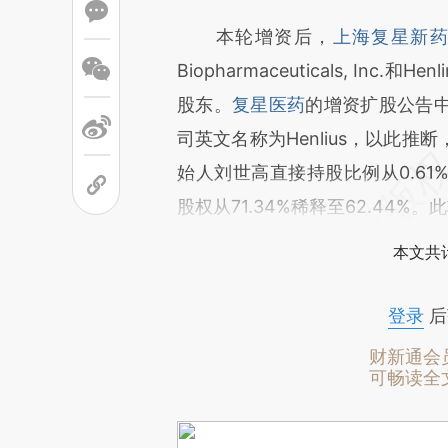
本轮增资后，
上海复星新
Biopharmaceuticals, Inc.和
股东。
复星医药
的增资扩股公告
司英文名称为Henlius，以此
始人刘世高直接持股比例从0.61
股权从71.34%稀释至62.44
本文共计
登录
后
财新通会
可畅读全