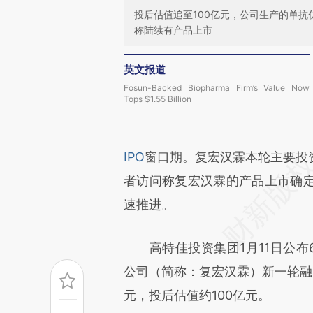
投后估值追至100亿元，公司生产的单
称陆续有产品上市
英文报道
Fosun-Backed Biopharma Firm’s Value Now
Tops $1.55 Billion
IPO
窗口期。复宏汉霖本轮主要投
者访问称复宏汉霖的产品上市确
速推进。
高特佳投资集团1月11日公布6
公司（简称：复宏汉霖）新一轮融资
元，投后估值约100亿元。