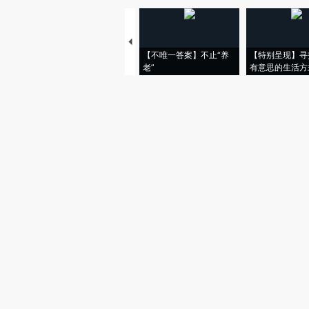
【不唯一答案】不止“养
【特别呈现】寻
老”
有意思的生活方