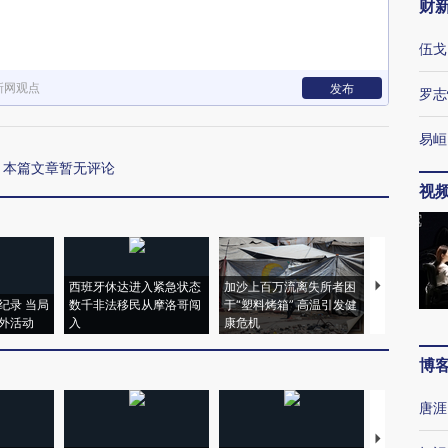
财
伍戈
新网观点
发布
罗志
易峘
本篇文章暂无评论
视
西班牙休达进入紧急状态
加沙上百万流离失所者困
视线｜HYR
纪录 当局
数千非法移民从摩洛哥闯
于“塑料烤箱” 高温引发健
术：是什么
外活动
入
康危机
心“花钱找虐
博
唐涯
【推广】走