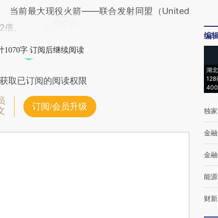
当前最大现役火箭——联合发射同盟（United
V的2倍。
编
1070字 订阅后继续阅读
湖北
12
获取已订阅的阅读权限
40
员
订阅/会员升级
文
独家
金融
金融
能源
财新