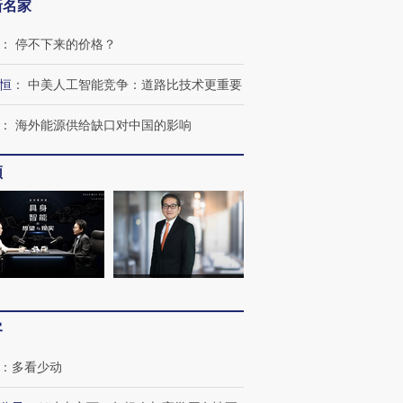
新名家
：
停不下来的价格？
恒
：
中美人工智能竞争：道路比技术更重要
：
海外能源供给缺口对中国的影响
频
OX的吸金
马航飞行员跨国走私7万
视线｜被称为“蟑螂”的印
让中产们甘
粒摇头丸 尿检体内含3种
度Z世代 用街头抗争将教
秘鲁纳斯
”？
毒品
育部长拱下台
13人遇难
客
：
多看少动
进第四届链博
【商旅对话】华住集团