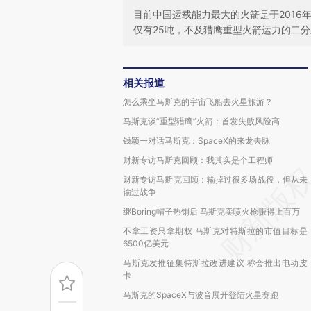
目前中国运载能力最大的火箭是于2016
仅有25吨，不及猎鹰重型火箭运力的二
相关报道
怎么乘坐马斯克的宇宙飞船去火星旅游？
马斯克谈“重型猎鹰”火箭：首发失败风险高
钱颖一对话马斯克：SpaceX的来龙去脉
财新专访马斯克回顾：我其实是个工程师
财新专访马斯克回顾：输掉过很多场战役，但从未
输过战争
继Boring帽子热销后 马斯克卖喷火枪赚得上百万
不拿工资只拿期权 马斯克对特斯拉的市值目标是
6500亿美元
马斯克发推征集特斯拉改进建议 称会推出电动皮
卡
马斯克的SpaceX与波音展开登陆火星赛跑