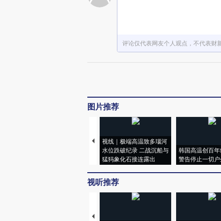
评论仅代表网友个人观点，不代表财
图片推荐
视线｜极端高温致多瑙河
水位跌破纪录 二战沉船与
韩国高温创百年
猛犸象化石接连露出
警告停止一切户
视听推荐