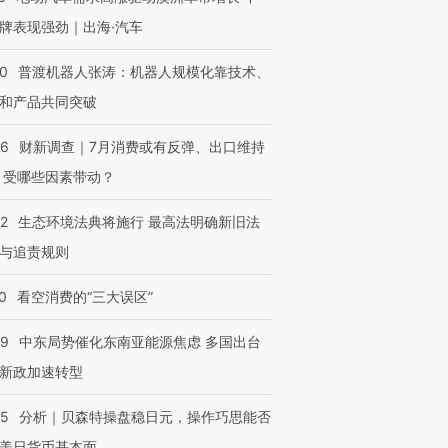
牌表现强劲｜出海·汽车
00
普渡机器人张涛：机器人规模化靠技术、
和产品共同突破
56
财新调查｜7月消费或有反弹、出口维持
 受哪些因素带动？
42
生态环境法典将施行 最高法明确新旧法
与追责规则
0
看空消费的“三大误区”
59
中东局势催化东南亚能源焦虑 多国出台
新政加速转型
05
分析｜贝森特操盘稳日元，操作巧思能否
美日货币基本面