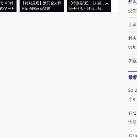
知识
找100种
【特别呈现】澳门全力探
【特别呈现】《东莞，人
会，让数智科
式·第一对
索葡语国家新渠道
间便利店》倾情上线
业
受伤
丁金
村夫
续加
吴晓
最
20:
半年
17:2
注册
17:1