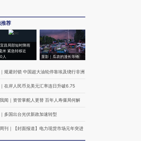
辑推荐
宜昌局部短时降雨
8毫米 紧急转移近
00人
显影｜瓜农的漫长等待
｜
规避封锁 中国超大油轮停靠埃及绕行非洲
｜
在岸人民币兑美元汇率连日升破6.75
我闻
｜
资管掌舵人更替 百年人寿僵局何解
｜
多国出台光伏新政加速转型
周刊
｜
【封面报道】电力现货市场元年突进