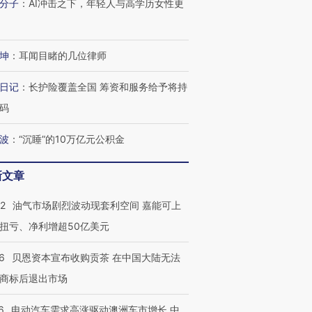
分子
：
AI冲击之下，年轻人与高学历女性更
技“链”接产
【特别呈现】寻找100种
CFO：不靠规模取胜，华
【特别呈
有意思的生活方式·第三对
住三大增长引擎是什么？
有意思的
坤
：
耳闻目睹的几位律师
日记
：
长护险覆盖全国 筹资和服务给予将持
码
波
：
“沉睡”的10万亿元公积金
新文章
22
油气市场剧烈波动现套利空间 嘉能可上
扭亏、净利增超50亿美元
6
贝恩资本宣布收购贡茶 在中国大陆无法
商标后退出市场
6
电动汽车需求高涨驱动澳洲车市增长 中