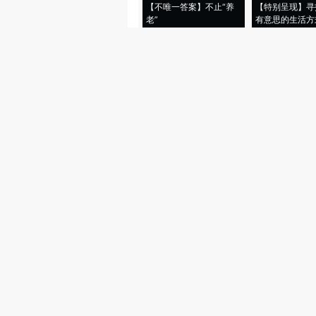
【不唯一答案】不止“养
【特别呈现】寻
老”
有意思的生活方