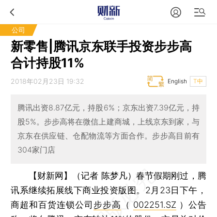
公司
新零售|腾讯京东联手投资步步高
合计持股11%
2018年02月23日 19:32
English
T中
腾讯出资8.87亿元，持股6%；京东出资7.39亿元，持
股5%。步步高将在微信上建商城，上线京东到家，与
京东在供应链、仓配物流等方面合作。步步高目前有
304家门店
【财新网】（记者 陈梦凡）
春节假期刚过，腾
讯系继续拓展线下商业投资版图。2月23日下午，
商超和百货连锁公司
步步高
（
002251.SZ
）公告