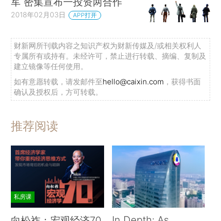
军 密集宣布一投资两合作
2018年02月03日
APP打开
财新网所刊载内容之知识产权为财新传媒及/或相关权利人
专属所有或持有。未经许可，禁止进行转载、摘编、复制及
建立镜像等任何使用。
如有意愿转载，请发邮件至
hello@caixin.com
，获得书面
确认及授权后，方可转载。
推荐阅读
私房课
In Depth: As
向松祚：宏观经济70