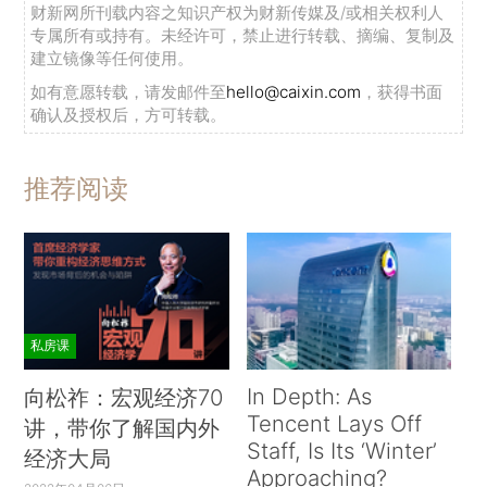
财新网所刊载内容之知识产权为财新传媒及/或相关权利人
专属所有或持有。未经许可，禁止进行转载、摘编、复制及
建立镜像等任何使用。
如有意愿转载，请发邮件至
hello@caixin.com
，获得书面
确认及授权后，方可转载。
推荐阅读
私房课
In Depth: As
向松祚：宏观经济70
Tencent Lays Off
讲，带你了解国内外
Staff, Is Its ‘Winter’
经济大局
Approaching?