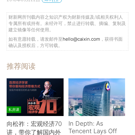
财新网所刊载内容之知识产权为财新传媒及/或相关权利人
专属所有或持有。未经许可，禁止进行转载、摘编、复制及
建立镜像等任何使用。
如有意愿转载，请发邮件至
hello@caixin.com
，获得书面
确认及授权后，方可转载。
推荐阅读
私房课
In Depth: As
向松祚：宏观经济70
Tencent Lays Off
讲，带你了解国内外