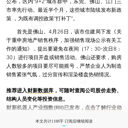
公布，区内“9+2”城市群中，东莞、佛山、江门三
市率先行动。最近半个月，这些城市陆续发布新政
策 ，为既有调控政策“打补丁”。
首先是佛山。4月26日，该市住建局下发《关
于重申房地产销售秩序，加强销售现场公示有关工
作的通知》，提出要避免在夜间（17：30-次日8：
30）进行项目开盘或销售活动。佛山还要求，购房
人数较多的项目要尽可能摇号，严禁企业人为制造
销售紧张气氛，过分宣传和渲染楼盘热销情况。
推荐进入
财新数据库
，可随时查阅公司股价走势、
结构人员变化等投资信息。
财新机器人产业指数(RII)已发布，
点击了解行业动
态
本文共计1188字 订阅后继续阅读