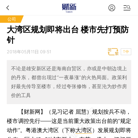
公司
大湾区规划即将出台 楼市先打预防
针
2018年05月11日 09:51
T中
不论是雄安新区还是海南自贸区，亦或是中朝边境上
的丹东，都曾出现过“一夜暴涨”的火热局面。政策利
好最先传导至楼市，经过夸张修饰，甚至沦为炒作房
价的工具
【财新网】（见习记者 屈慧）
规划按兵不动，
楼市调控先行——这是当前重大政策出台前的“规定
动作”。粤港澳大湾区（下称
大湾区
）发展规划即将