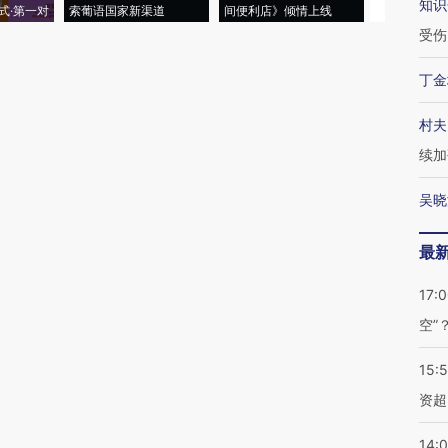
知识
式·第一对
索葡语国家新渠道
间便利店》倾情上线
业
受伤
丁金
村夫
续加
吴晓
最
17:
空”
15:
资超
14: