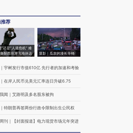
辑推荐
侵”还是“人道危机” 难
撕裂西班牙飞地休达
显影｜瓜农的漫长等待
｜
宇树发行市值610亿 先行者的加速和考验
｜
在岸人民币兑美元汇率连日升破6.75
我闻
｜
艾路明及多名股东被拘
｜
特朗普再签两份行政令限制出生公民权
周刊
｜
【封面报道】电力现货市场元年突进