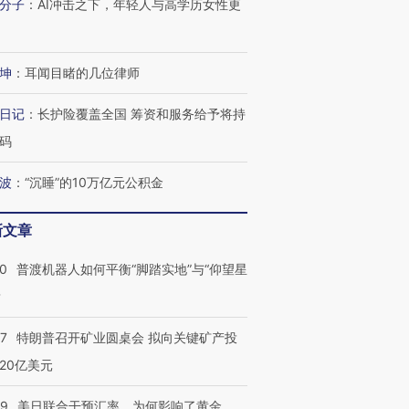
分子
：
AI冲击之下，年轻人与高学历女性更
有意思的生活方式·第三对
住三大增长引擎是什么？
有意思的
坤
：
耳闻目睹的几位律师
日记
：
长护险覆盖全国 筹资和服务给予将持
码
波
：
“沉睡”的10万亿元公积金
新文章
00
普渡机器人如何平衡“脚踏实地”与“仰望星
？
57
特朗普召开矿业圆桌会 拟向关键矿产投
20亿美元
09
美日联合干预汇率，为何影响了黄金