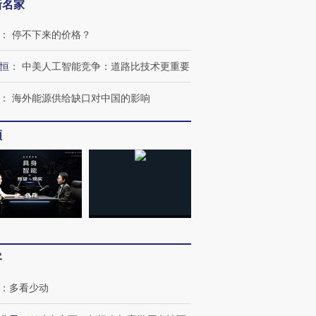
新名家
：
停不下来的价格？
恒
：
中美人工智能竞争：道路比技术更重要
：
海外能源供给缺口对中国的影响
频
跨国走私7万
视线｜被称为“蟑螂”的印
视线｜“入侵”还是“人道危
检体内含3种
度Z世代 用街头抗争将教
机”？难民潮撕裂西班牙
秘鲁纳斯
育部长拱下台
飞地休达
13人遇难
客
：
多看少动
进第四届链博
【商旅对话】华住集团
技“链”接产
【特别呈现】寻找100种
CFO：不靠规模取胜，华
【特别呈