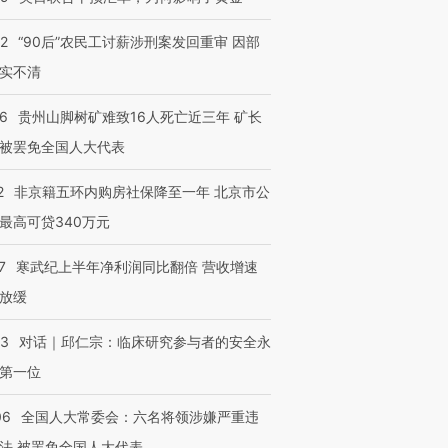
32
“90后”农民工讨薪涉刑案发回重审 因部
实不清
36
贵州山脚树矿难致16人死亡近三年 矿长
被罢免全国人大代表
2
非京籍五环内购房社保降至一年 北京市公
最高可贷340万元
7
寒武纪上半年净利润同比翻倍 营收增速
放缓
53
对话｜邱仁宗：临床研究参与者的安全永
第一位
06
全国人大常委会：六名将领涉嫌严重违
法 被罢免全国人大代表