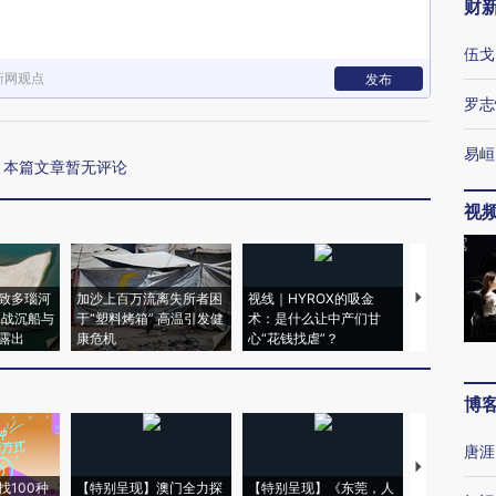
财
伍戈
新网观点
发布
罗志
易峘
本篇文章暂无评论
视
致多瑙河
加沙上百万流离失所者困
视线｜HYROX的吸金
马航飞行员
二战沉船与
于“塑料烤箱” 高温引发健
术：是什么让中产们甘
粒摇头丸 尿
露出
康危机
心“花钱找虐”？
毒品
博
唐涯
【推广】走
找100种
【特别呈现】澳门全力探
【特别呈现】《东莞，人
会，让数智科