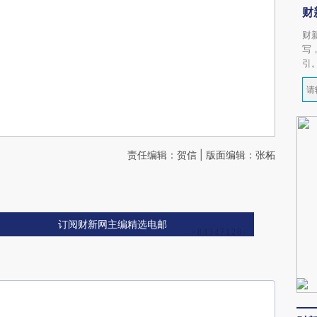
财
财
写
引
责任编辑：贺信 | 版面编辑：张柘
订阅财新网主编精选电邮