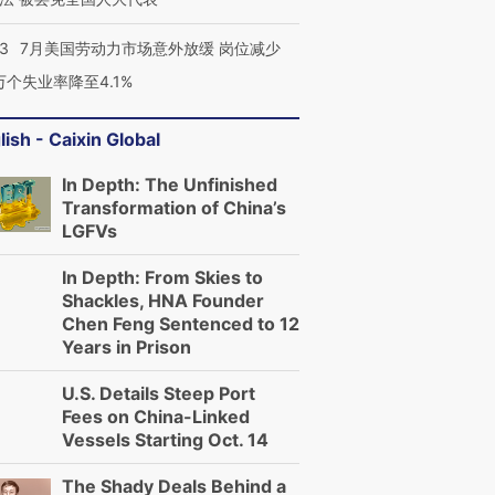
43
7月美国劳动力市场意外放缓 岗位减少
3万个失业率降至4.1%
lish - Caixin Global
In Depth: The Unfinished
Transformation of China’s
LGFVs
In Depth: From Skies to
Shackles, HNA Founder
Chen Feng Sentenced to 12
Years in Prison
U.S. Details Steep Port
Fees on China-Linked
Vessels Starting Oct. 14
The Shady Deals Behind a