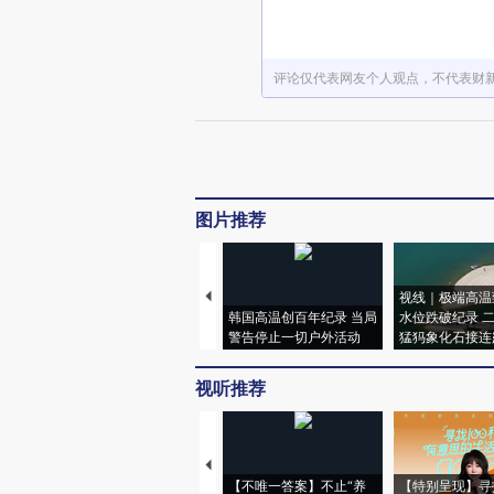
评论仅代表网友个人观点，不代表财
图片推荐
视线｜极端高温
韩国高温创百年纪录 当局
水位跌破纪录 
警告停止一切户外活动
猛犸象化石接连
视听推荐
【不唯一答案】不止“养
【特别呈现】寻