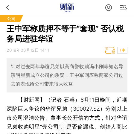
公司
王中军称质押不等于“套现” 否认税
务局进驻华谊
2018年06月12日 14:11
T中
针对过去两年华谊兄弟以高商誉收购冯小刚等知名导
演明星新成立公司的质疑，王中军回应称两家公司过
去的表现给公司带来很大收益
【财新网】（记者
石睿
）
6月11日晚间，近期
深陷巨大争议的
华谊兄弟
（
300027.SZ
）分别以上
市公司澄清公告、董事长公开信的方式，针对华谊
兄弟收购明星“壳公司”、是否偷漏税、创始人高比