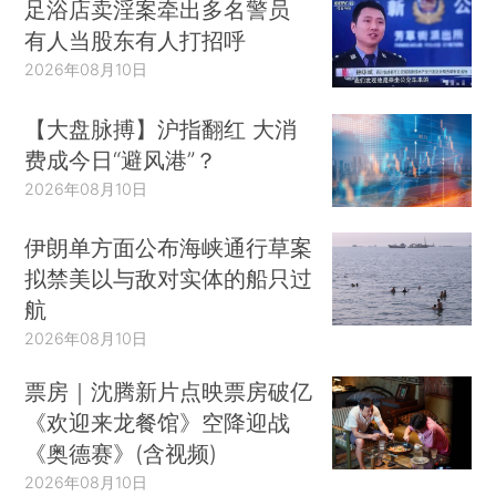
足浴店卖淫案牵出多名警员
有人当股东有人打招呼
2026年08月10日
【大盘脉搏】沪指翻红 大消
费成今日“避风港”？
2026年08月10日
伊朗单方面公布海峡通行草案
拟禁美以与敌对实体的船只过
航
2026年08月10日
票房｜沈腾新片点映票房破亿
《欢迎来龙餐馆》空降迎战
《奥德赛》(含视频)
2026年08月10日