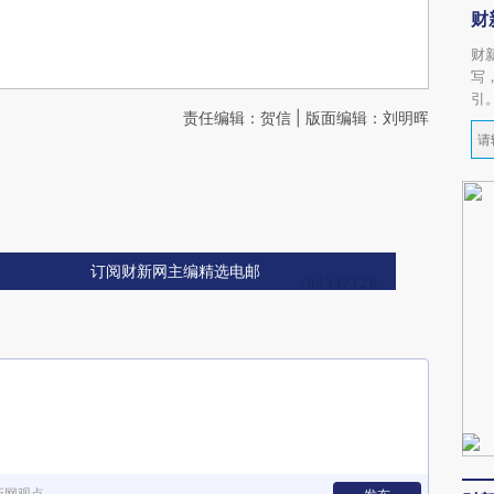
财
财
写
引
责任编辑：贺信 | 版面编辑：刘明晖
订阅财新网主编精选电邮
新网观点