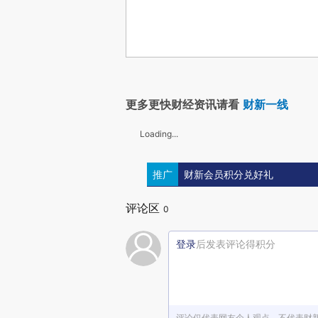
更多更快财经资讯请看
财新一线
Loading...
推广
财新会员积分兑好礼
评论区
0
登录
后发表评论得积分
评论仅代表网友个人观点，不代表财