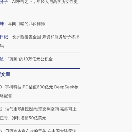
分子
：
AI冲击之下，年轻人与高学历女性更
坤
：
耳闻目睹的几位律师
日记
：
长护险覆盖全国 筹资和服务给予将持
码
波
：
“沉睡”的10万亿元公积金
新文章
0
宇树科技IPO估值600亿元 DeepSeek参
略配售
22
油气市场剧烈波动现套利空间 嘉能可上
扭亏、净利增超50亿美元
6
贝恩资本宣布收购贡茶 在中国大陆无法