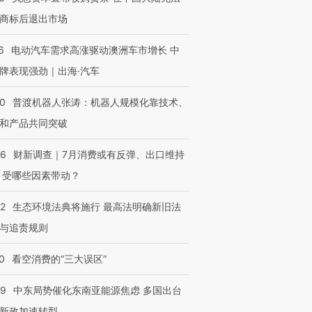
商标后退出市场
6
电动汽车需求高涨驱动澳洲车市增长 中
牌表现强劲｜出海·汽车
00
普渡机器人张涛：机器人规模化靠技术、
和产品共同突破
56
财新调查｜7月消费或有反弹、出口维持
 受哪些因素带动？
42
生态环境法典将施行 最高法明确新旧法
与追责规则
0
看空消费的“三大误区”
59
中东局势催化东南亚能源焦虑 多国出台
新政加速转型