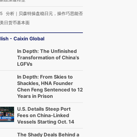
05
分析｜贝森特操盘稳日元，操作巧思能否
美日货币基本面
lish - Caixin Global
In Depth: The Unfinished
Transformation of China’s
LGFVs
In Depth: From Skies to
Shackles, HNA Founder
Chen Feng Sentenced to 12
Years in Prison
U.S. Details Steep Port
Fees on China-Linked
Vessels Starting Oct. 14
The Shady Deals Behind a