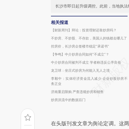
长沙市即日起升级调控。此前，当地执法
相关报道
【财新周刊】辩论：投资理财还靠炒房吗？
不炒房、不炒股、不存款，美国人的钱都去哪儿了
控房价，长沙房企签楼市稳定“承诺书”
【争鸣】中介炒房合同如何“不成立”？
中介炒房合同被判不成立 学者称违反公序良俗
龙卫球：坐庄式炒房为何能入无人之境
李毅中：实体经济资金流入减少 企业炒股炒房不
务正业
济南重启限购 严查违规炒房和销售
炒房洪流中的数据后门
在头版刊发文章为舆论定调。这两