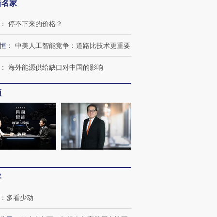
新名家
：
停不下来的价格？
恒
：
中美人工智能竞争：道路比技术更重要
：
海外能源供给缺口对中国的影响
频
OX的吸金
马航飞行员跨国走私7万
视线｜被称为“蟑螂”的印
让中产们甘
粒摇头丸 尿检体内含3种
度Z世代 用街头抗争将教
秘鲁纳斯
”？
毒品
育部长拱下台
13人遇难
进第四届链博
【商旅对话】华住集团
客
技“链”接产
【特别呈现】寻找100种
CFO：不靠规模取胜，华
【特别呈
有意思的生活方式·第三对
住三大增长引擎是什么？
有意思的
：
多看少动