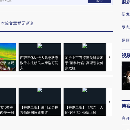
发布
财
伍戈
本篇文章暂无评论
罗志
易峘
视
西班牙休达进入紧急状态
加沙上百万流离失所者困
视线｜HYR
纪录 当局
数千非法移民从摩洛哥闯
于“塑料烤箱” 高温引发健
术：是什么
外活动
入
康危机
心“花钱找虐
【推广】走
博
找100种
【特别呈现】澳门全力探
【特别呈现】《东莞，人
会，让数智科
式·第一对
索葡语国家新渠道
间便利店》倾情上线
业
唐涯