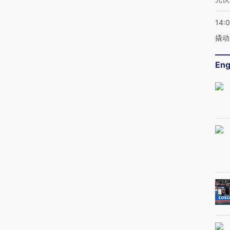
14:
撬动
Eng