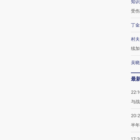
知识
受伤
丁金
村夫
续加
吴晓
最
22:1
与战
20:
半年
17:2