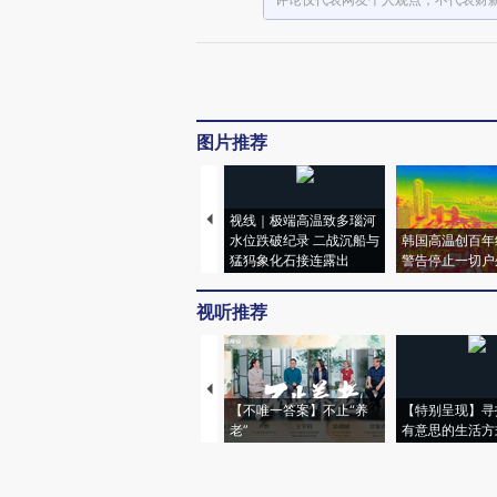
图片推荐
视线｜极端高温致多瑙河
水位跌破纪录 二战沉船与
韩国高温创百年
猛犸象化石接连露出
警告停止一切户
视听推荐
【不唯一答案】不止“养
【特别呈现】寻
老”
有意思的生活方