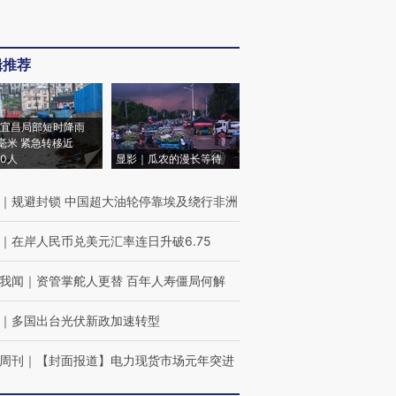
辑推荐
宜昌局部短时降雨
8毫米 紧急转移近
00人
显影｜瓜农的漫长等待
｜
规避封锁 中国超大油轮停靠埃及绕行非洲
｜
在岸人民币兑美元汇率连日升破6.75
我闻
｜
资管掌舵人更替 百年人寿僵局何解
｜
多国出台光伏新政加速转型
周刊
｜
【封面报道】电力现货市场元年突进