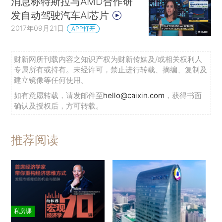
消息称特斯拉与AMD合作研
发自动驾驶汽车AI芯片
2017年09月21日
APP打开
财新网所刊载内容之知识产权为财新传媒及/或相关权利人
专属所有或持有。未经许可，禁止进行转载、摘编、复制及
建立镜像等任何使用。
如有意愿转载，请发邮件至
hello@caixin.com
，获得书面
确认及授权后，方可转载。
推荐阅读
私房课