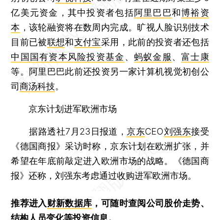
亿美元资金，其中投资者包括
阿里巴巴
和
博裕资
本
，该轮融资将在数周内完成。旷视人脸识别技术
目前已被
联想
和
支付宝
采用，此前的投资者还包括
中国国有资本风险投资基金
、
蚂蚁金服
、
富士康
等。阿里巴巴此前还投资另一家计算机视觉初创公
司
商汤科技
。
京东计划进军欧洲市场
据路透社7月23日报道，
京东
CEO
刘强东
接受
《德国商报》采访时称，京东计划在欧洲扩张，并
希望在年底前敲定进入欧洲市场的战略。《德国商
报》还称，刘强东考虑通过收购进军欧洲市场。
推荐进入
财新数据库
，可随时查阅公司股价走势、
结构人员变化等投资信息。