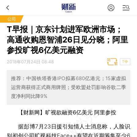
公司
T早报｜京东计划进军欧洲市场；
高通收购恩智浦26日见分晓；阿里
参投旷视6亿美元融资
2018年07月24日 08:48
T中
推荐：中国铁塔香港IPO拟募680亿港元；15家虚拟
运营商获得正式商用牌照；受欧盟处罚影响谷歌二季
度净利同比降9%
【财新网】旷视欲融资6亿美元 阿里参投
据彭博7月23日援引知情人士消息称，人脸识
别初创公司
旷视科技
Face++有望在近期筹集至少6