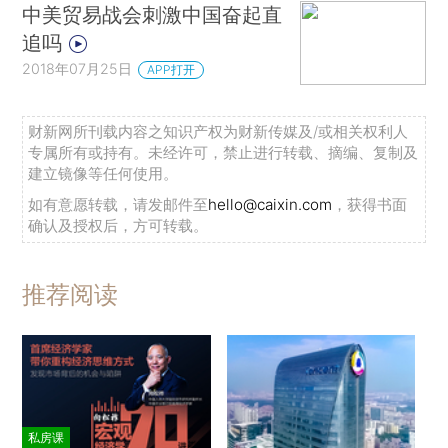
中美贸易战会刺激中国奋起直
追吗
2018年07月25日
APP打开
财新网所刊载内容之知识产权为财新传媒及/或相关权利人
专属所有或持有。未经许可，禁止进行转载、摘编、复制及
建立镜像等任何使用。
如有意愿转载，请发邮件至
hello@caixin.com
，获得书面
确认及授权后，方可转载。
推荐阅读
私房课