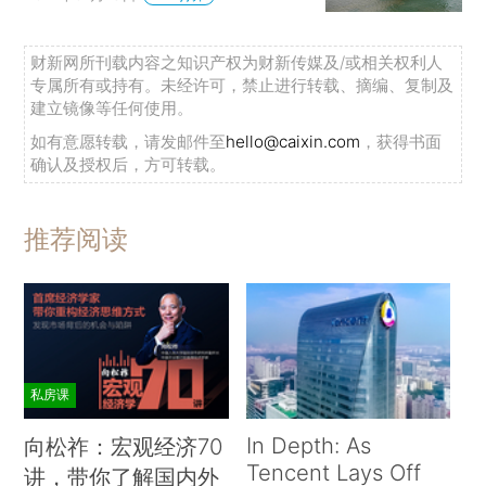
财新网所刊载内容之知识产权为财新传媒及/或相关权利人
专属所有或持有。未经许可，禁止进行转载、摘编、复制及
建立镜像等任何使用。
如有意愿转载，请发邮件至
hello@caixin.com
，获得书面
确认及授权后，方可转载。
推荐阅读
私房课
In Depth: As
向松祚：宏观经济70
Tencent Lays Off
讲，带你了解国内外