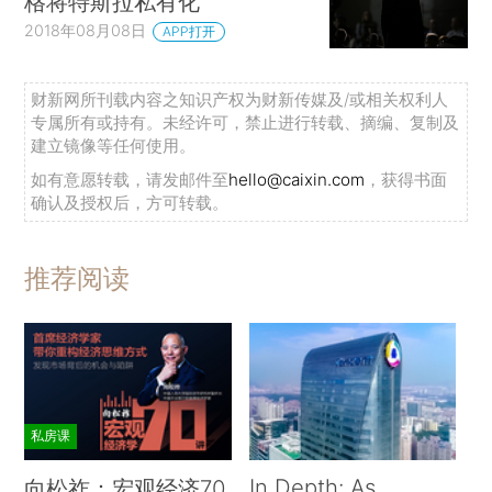
格将特斯拉私有化
2018年08月08日
APP打开
财新网所刊载内容之知识产权为财新传媒及/或相关权利人
专属所有或持有。未经许可，禁止进行转载、摘编、复制及
建立镜像等任何使用。
如有意愿转载，请发邮件至
hello@caixin.com
，获得书面
确认及授权后，方可转载。
推荐阅读
私房课
In Depth: As
向松祚：宏观经济70