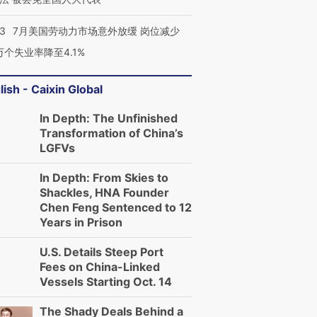
43
7月美国劳动力市场意外放缓 岗位减少
3万个失业率降至4.1%
lish - Caixin Global
In Depth: The Unfinished
Transformation of China’s
LGFVs
In Depth: From Skies to
Shackles, HNA Founder
Chen Feng Sentenced to 12
Years in Prison
U.S. Details Steep Port
Fees on China-Linked
Vessels Starting Oct. 14
The Shady Deals Behind a