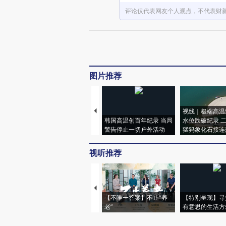
评论仅代表网友个人观点，不代表财
图片推荐
视线｜极端高温
韩国高温创百年纪录 当局
水位跌破纪录 
警告停止一切户外活动
猛犸象化石接连
视听推荐
【不唯一答案】不止“养
【特别呈现】寻
老”
有意思的生活方