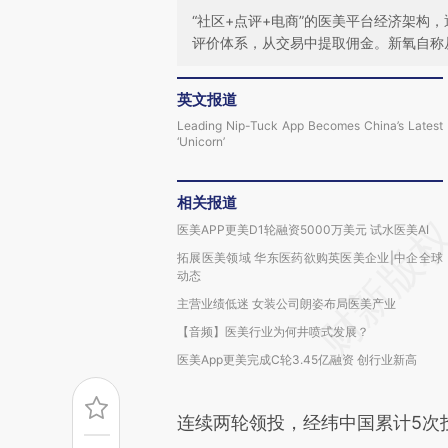
“社区+点评+电商”的医美平台经济架构
评价体系，从交易中提取佣金。新氧自称
英文报道
Leading Nip-Tuck App Becomes China’s Latest
‘Unicorn’
相关报道
医美APP更美D1轮融资5000万美元 试水医美AI
拓展医美领域 华东医药欲购英医美企业|中企全球
动态
主营业绩低迷 女装公司朗姿布局医美产业
【音频】医美行业为何井喷式发展？
医美App更美完成C轮3.45亿融资 创行业新高
连续两轮领投，经纬中国累计5次