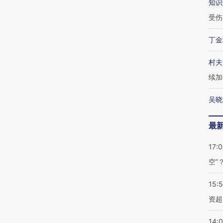
知识
受伤
丁金
村夫
续加
吴晓
最
17:
空”
15:
资超
14: