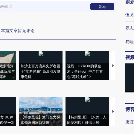
财
新网观点
发布
伍戈
罗志
本篇文章暂无评论
易峘
视
致多瑙河
加沙上百万流离失所者困
视线｜HYROX的吸金
马航飞行员
二战沉船与
于“塑料烤箱” 高温引发健
术：是什么让中产们甘
粒摇头丸 尿
露出
康危机
心“花钱找虐”？
毒品
博
【推广】走
找100种
【特别呈现】澳门全力探
【特别呈现】《东莞，人
会，让数智科
唐涯
式·第一对
索葡语国家新渠道
间便利店》倾情上线
业