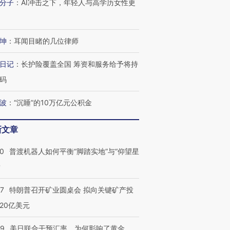
分子
：
AI冲击之下，年轻人与高学历女性更
坤
：
耳闻目睹的几位律师
日记
：
长护险覆盖全国 筹资和服务给予将持
码
波
：
“沉睡”的10万亿元公积金
新文章
00
普渡机器人如何平衡“脚踏实地”与“仰望星
？
57
特朗普召开矿业圆桌会 拟向关键矿产投
20亿美元
09
美日联合干预汇率，为何影响了黄金