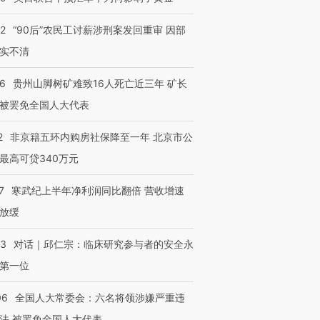
32
“90后”农民工讨薪涉刑案发回重审 因部
实不清
36
贵州山脚树矿难致16人死亡近三年 矿长
被罢免全国人大代表
2
非京籍五环内购房社保降至一年 北京市公
最高可贷340万元
7
寒武纪上半年净利润同比翻倍 营收增速
放缓
53
对话｜邱仁宗：临床研究参与者的安全永
第一位
06
全国人大常委会：六名将领涉嫌严重违
法 被罢免全国人大代表