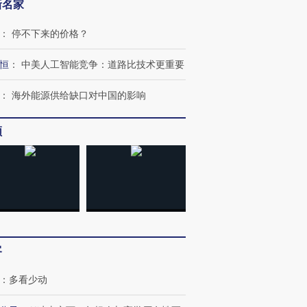
新名家
：
停不下来的价格？
恒
：
中美人工智能竞争：道路比技术更重要
：
海外能源供给缺口对中国的影响
频
跨国走私7万
视线｜被称为“蟑螂”的印
视线｜“入侵”还是“人道危
检体内含3种
度Z世代 用街头抗争将教
机”？难民潮撕裂西班牙
秘鲁纳斯
育部长拱下台
飞地休达
13人遇难
客
进第四届链博
【商旅对话】华住集团
技“链”接产
【特别呈现】寻找100种
CFO：不靠规模取胜，华
【特别呈
：
多看少动
有意思的生活方式·第三对
住三大增长引擎是什么？
有意思的