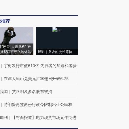
辑推荐
侵”还是“人道危机” 难
撕裂西班牙飞地休达
显影｜瓜农的漫长等待
｜
宇树发行市值610亿 先行者的加速和考验
｜
在岸人民币兑美元汇率连日升破6.75
我闻
｜
艾路明及多名股东被拘
｜
特朗普再签两份行政令限制出生公民权
周刊
｜
【封面报道】电力现货市场元年突进