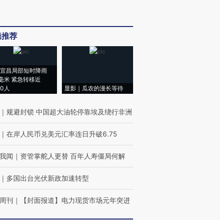
辑推荐
宜昌局部短时降雨
8毫米 紧急转移近
00人
显影｜瓜农的漫长等待
｜
规避封锁 中国超大油轮停靠埃及绕行非洲
｜
在岸人民币兑美元汇率连日升破6.75
我闻
｜
资管掌舵人更替 百年人寿僵局何解
｜
多国出台光伏新政加速转型
周刊
｜
【封面报道】电力现货市场元年突进