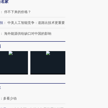
新名家
：
停不下来的价格？
恒
：
中美人工智能竞争：道路比技术更重要
：
海外能源供给缺口对中国的影响
频
OX的吸金
马航飞行员跨国走私7万
视线｜被称为“蟑螂”的印
让中产们甘
粒摇头丸 尿检体内含3种
度Z世代 用街头抗争将教
秘鲁纳斯
”？
毒品
育部长拱下台
13人遇难
客
进第四届链博
【商旅对话】华住集团
技“链”接产
：
多看少动
【特别呈现】寻找100种
CFO：不靠规模取胜，华
【特别呈
有意思的生活方式·第三对
住三大增长引擎是什么？
有意思的