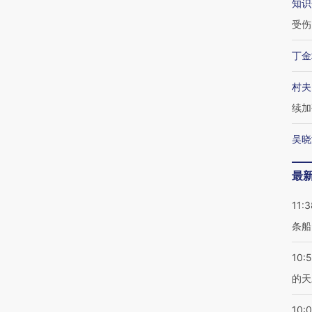
知识
受伤
丁金
村夫
续加
吴晓
最
11:3
条船
10:
的天
10: