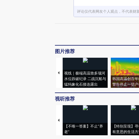
评论仅代表网友个人观点，不代表财
图片推荐
视线｜极端高温致多瑙河
水位跌破纪录 二战沉船与
韩国高温创百年
猛犸象化石接连露出
警告停止一切户
视听推荐
【不唯一答案】不止“养
【特别呈现】寻
老”
有意思的生活方