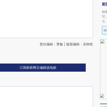
财
财
写
引
责任编辑：覃敏 | 版面编辑：吴秋晗
订阅财新网主编精选电邮