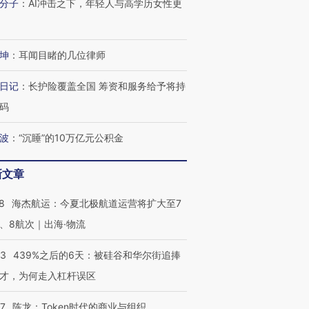
分子
：
AI冲击之下，年轻人与高学历女性更
坤
：
耳闻目睹的几位律师
日记
：
长护险覆盖全国 筹资和服务给予将持
码
波
：
“沉睡”的10万亿元公积金
新文章
8
海杰航运：今夏北极航道运营将扩大至7
、8航次｜出海·物流
53
439%之后的6天：被硅谷和华尔街追捧
才，为何走入杠杆误区
07
陈龙：Token时代的商业与组织