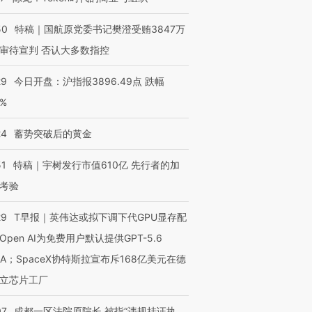
50
特稿｜国航原党委书记樊澄受贿3847万
审待宣判 否认大多数指控
29
今日开盘：沪指报3896.49点 跌幅
0%
24
蓄势突破后的黄金
51
特稿｜宇树发行市值610亿 先行者的加
考验
29
T早报｜英伟达或拟下调下代GPU显存配
Open AI为免费用户默认提供GPT-5.6
NA；SpaceX协特斯拉宣布斥168亿美元在德
立芯片工厂
07
成都一区法院原院长 被指“违规挂证执