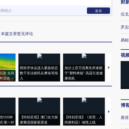
财
新网观点
发布
伍戈
罗志
本篇文章暂无评论
易峘
视
西班牙休达进入紧急状态
加沙上百万流离失所者困
视线｜HYR
纪录 当局
数千非法移民从摩洛哥闯
于“塑料烤箱” 高温引发健
术：是什么
外活动
入
康危机
心“花钱找虐
博
【推广】走
找100种
【特别呈现】澳门全力探
【特别呈现】《东莞，人
会，让数智科
唐涯
式·第一对
索葡语国家新渠道
间便利店》倾情上线
业