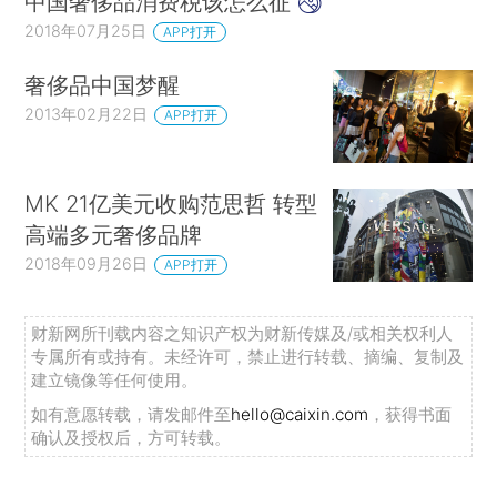
中国奢侈品消费税该怎么征
2018年07月25日
APP打开
奢侈品中国梦醒
2013年02月22日
APP打开
MK 21亿美元收购范思哲 转型
高端多元奢侈品牌
2018年09月26日
APP打开
财新网所刊载内容之知识产权为财新传媒及/或相关权利人
专属所有或持有。未经许可，禁止进行转载、摘编、复制及
建立镜像等任何使用。
如有意愿转载，请发邮件至
hello@caixin.com
，获得书面
确认及授权后，方可转载。