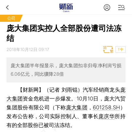
公司
庞大集团实控人全部股份遭司法冻
结
2018年10月12日 09:17
T中
庞大集团半年报显示，庞大集团扣非归母净利润亏损
6.06亿元，同比骤降28倍
【财新网】（记者 刘雨锟）
汽车经销商龙头
庞
大集团
资金危机进一步爆发。10月10日，庞大汽贸
集团股份有限公司（下称
庞大集团
，
601258.SH
）
发布公告称，公司实际控制人、董事长
庞庆华
所持
有的全部股份已被司法冻结。