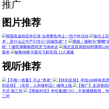
推广
图片推荐
韩国高温创百年纪录 当局警告停止一切户外活动
加沙上百
术：是什么让中产们甘心“花钱找虐”？
视线｜被称为“蟑螂”
机”？难民潮撕裂西班牙飞地休达
湖北宜昌局部短时降雨128毫
毫米
秘鲁纳斯卡观光飞机坠毁 13人遇难
视听推荐
【不唯一答案】不止“养老”
【特别呈现】寻找100种有意
别呈现】《东莞，人间便利店》倾情上线
【推广】走进第四
方式·第三对
【商旅对话】华住集团CFO：不靠规模取胜，
二对