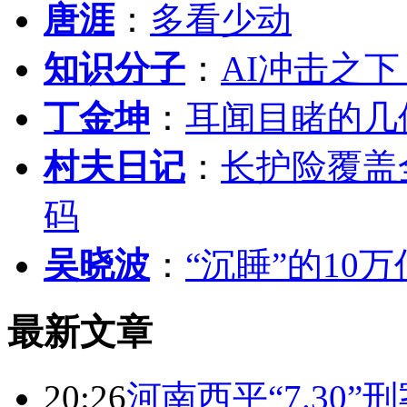
唐涯
：
多看少动
知识分子
：
AI冲击之
丁金坤
：
耳闻目睹的几
村夫日记
：
长护险覆盖
码
吴晓波
：
“沉睡”的10
最新文章
20:26
河南西平“7.30”