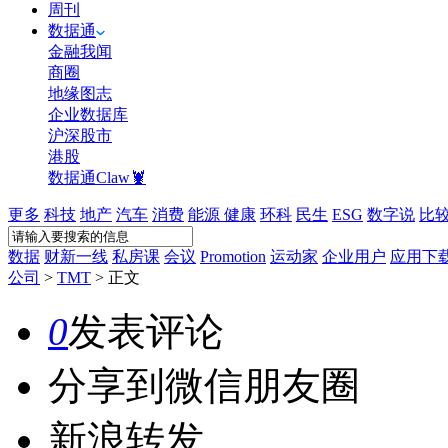
周刊
数据通
金融我闻
商圈
地缘图志
企业数据库
沪深股市
港股
数据通Claw🦞
更多
科技
地产
汽车
消费
能源
健康
环科
民生
ESG
数字说
比
数据
财新一线
私房课
会议
Promotion
运动家
企业用户
应用下
公司
>
TMT
>
正文
0
发表评论
分享到微信朋友圈
新浪转发