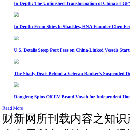
In Depth: The Unfinished Transformation of China’s LGF
In Depth: From Skies to Shackles, HNA Founder Chen Feng
U.S. Details Steep Port Fees on China-Linked Vessels Start
The Shady Deals Behind a Veteran Banker’s Suspended D
Dongfeng Spins Off EV Brand Voyah for Independent Hon
Read More
财新网所刊载内容之知识