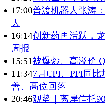
17:00
普渡机器人张涛
人
16:14
创新药再活跃，
周报
15:51
被爆炒、高溢价 Q
11:34
7月CPI、PPI同
善、高位回落
20:46
观势｜离岸信托9