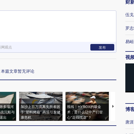
财
伍戈
罗志
易峘
新网观点
发布
视
本篇文章暂无评论
致多瑙河
加沙上百万流离失所者困
视线｜HYROX的吸金
马航飞行员
博
二战沉船与
于“塑料烤箱” 高温引发健
术：是什么让中产们甘
粒摇头丸 尿
露出
康危机
心“花钱找虐”？
毒品
唐涯