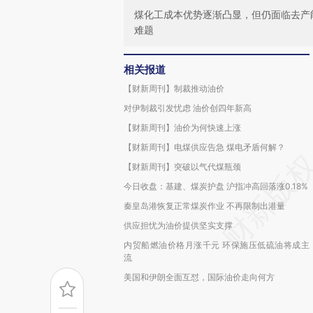
煤化工成本优势逐渐凸显，但仍面临去产
难题
相关报道
【财新周刊】制裁推动油价
对伊制裁引发忧虑 油价创四年新高
【财新周刊】油价为何快速上涨
【财新周刊】电煤供应告急 煤电矛盾何解？
【财新周刊】突破以气代煤瓶颈
今日收盘：基建、煤炭护盘 沪指冲高回落涨0.18%
秦皇岛港恢复正常煤炭作业 不再限制出港量
供应担忧为油价提供坚实支撑
内贸船燃油价格月涨千元 环保施压低硫油将成主
流
美国和伊朗全面互怼，国际油价走向何方