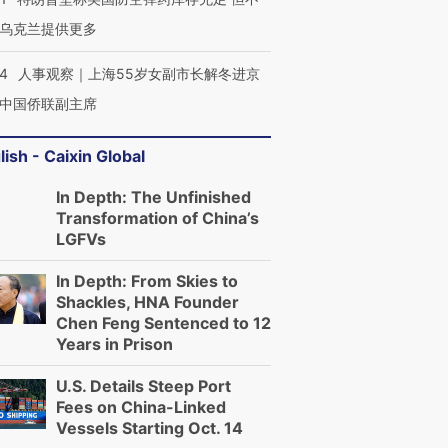
乌克兰提供更多
24
人事观察｜上海55岁女副市长解冬进京
中国侨联副主席
lish - Caixin Global
In Depth: The Unfinished
Transformation of China’s
LGFVs
In Depth: From Skies to
Shackles, HNA Founder
Chen Feng Sentenced to 12
Years in Prison
U.S. Details Steep Port
Fees on China-Linked
Vessels Starting Oct. 14