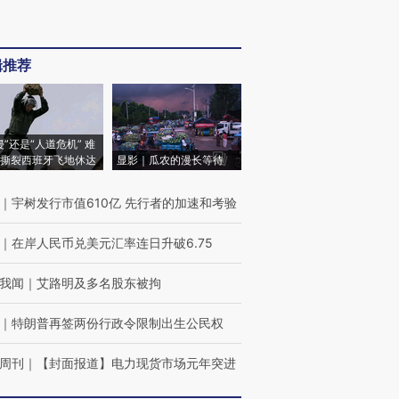
辑推荐
侵”还是“人道危机” 难
撕裂西班牙飞地休达
显影｜瓜农的漫长等待
｜
宇树发行市值610亿 先行者的加速和考验
｜
在岸人民币兑美元汇率连日升破6.75
我闻
｜
艾路明及多名股东被拘
｜
特朗普再签两份行政令限制出生公民权
周刊
｜
【封面报道】电力现货市场元年突进