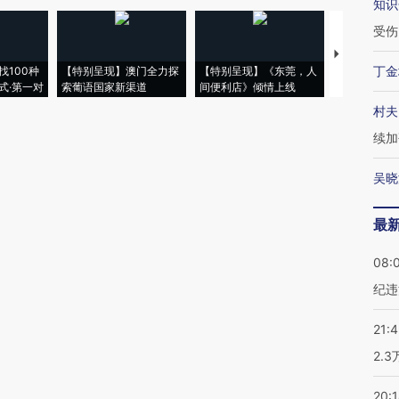
知识
受伤
【推广】走
丁金
找100种
【特别呈现】澳门全力探
【特别呈现】《东莞，人
会，让数智科
式·第一对
索葡语国家新渠道
间便利店》倾情上线
业
村夫
续加
吴晓
最
08:
纪违
21:
2.
20: