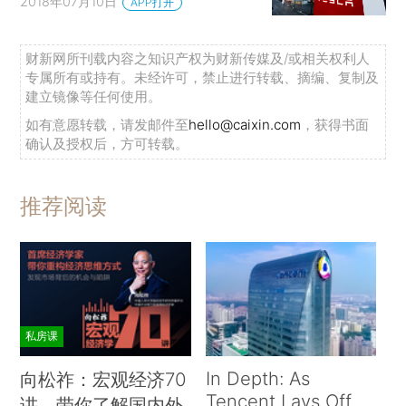
2018年07月10日
APP打开
财新网所刊载内容之知识产权为财新传媒及/或相关权利人
专属所有或持有。未经许可，禁止进行转载、摘编、复制及
建立镜像等任何使用。
如有意愿转载，请发邮件至
hello@caixin.com
，获得书面
确认及授权后，方可转载。
推荐阅读
私房课
In Depth: As
向松祚：宏观经济70
Tencent Lays Off
讲，带你了解国内外