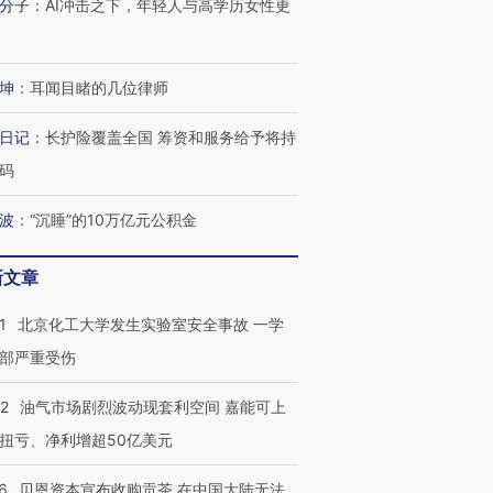
分子
：
AI冲击之下，年轻人与高学历女性更
有意思的生活方式·第三对
住三大增长引擎是什么？
有意思的
坤
：
耳闻目睹的几位律师
日记
：
长护险覆盖全国 筹资和服务给予将持
码
波
：
“沉睡”的10万亿元公积金
新文章
1
北京化工大学发生实验室安全事故 一学
部严重受伤
22
油气市场剧烈波动现套利空间 嘉能可上
扭亏、净利增超50亿美元
6
贝恩资本宣布收购贡茶 在中国大陆无法