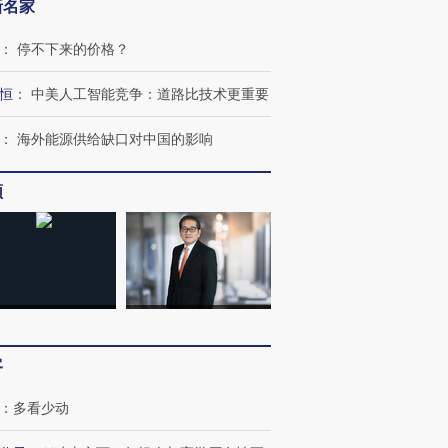
新名家
：
停不下来的价格？
恒
：
中美人工智能竞争：道路比技术更重要
：
海外能源供给缺口对中国的影响
频
OX的吸金
马航飞行员跨国走私7万
视线｜被称为“蟑螂”的印
让中产们甘
粒摇头丸 尿检体内含3种
度Z世代 用街头抗争将教
秘鲁纳斯
”？
毒品
育部长拱下台
13人遇难
客
：
多看少动
进第四届链博
【商旅对话】华住集团
技“链”接产
【特别呈现】寻找100种
CFO：不靠规模取胜，华
【特别呈