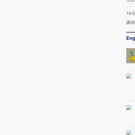
14:
撬动
Eng