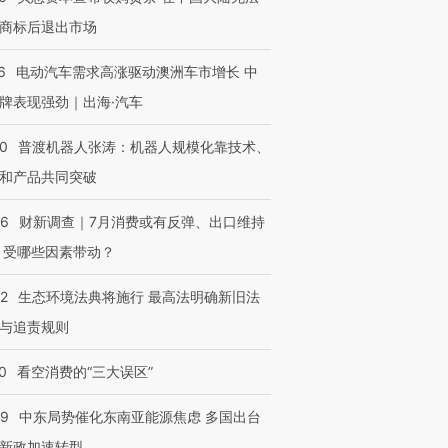
商标后退出市场
6
电动汽车需求高涨驱动澳洲车市增长 中
牌表现强劲｜出海·汽车
00
普渡机器人张涛：机器人规模化靠技术、
和产品共同突破
56
财新调查｜7月消费或有反弹、出口维持
 受哪些因素带动？
42
生态环境法典将施行 最高法明确新旧法
与追责规则
0
看空消费的“三大误区”
59
中东局势催化东南亚能源焦虑 多国出台
新政加速转型