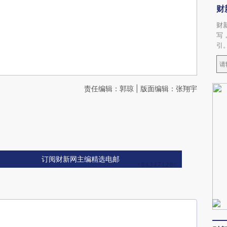
财
财
写
引
责任编辑：郭琼 | 版面编辑：张翔宇
订阅财新网主编精选电邮