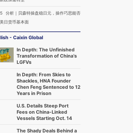
05
分析｜贝森特操盘稳日元，操作巧思能否
美日货币基本面
lish - Caixin Global
In Depth: The Unfinished
Transformation of China’s
LGFVs
In Depth: From Skies to
Shackles, HNA Founder
Chen Feng Sentenced to 12
Years in Prison
U.S. Details Steep Port
Fees on China-Linked
Vessels Starting Oct. 14
The Shady Deals Behind a