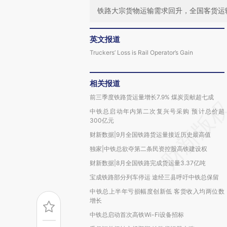
铁路大宗货物运输需求回升，全国客货运
英文报道
Truckers’ Loss is Rail Operator’s Gain
相关报道
前三季度铁路货运量增长7.9% 煤炭贡献超七成
中铁总启动年内第二次复兴号采购 预计总价超
300亿元
财新数据|9月全国铁路货运量接近历史最高值
独家|中铁总欲夺第二条民资控股高铁建设权
财新数据|8月全国铁路完成货运量3.37亿吨
宝成铁路部分列车停运 途经三县呼吁中铁总保留
中铁总上半年亏损幅度创新低 客货收入均两位数
增长
中铁总启动首次高铁Wi-Fi设备招标