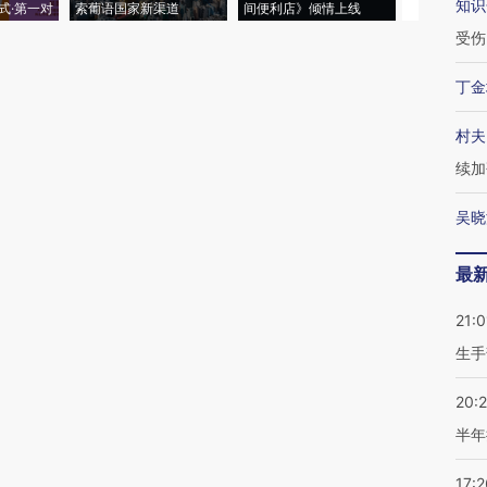
知识
式·第一对
索葡语国家新渠道
间便利店》倾情上线
业
受伤
丁金
村夫
续加
吴晓
最
21:0
生手
20:
半年
17:2