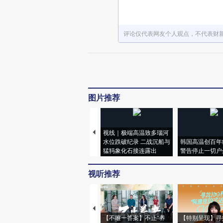
评论仅代表网友个人观点，不代表财
图片推荐
视线｜极端高温致多瑙河
水位跌破纪录 二战沉船与
韩国高温创百年
猛犸象化石接连露出
警告停止一切户
视听推荐
【不唯一答案】不止“养
【特别呈现】寻