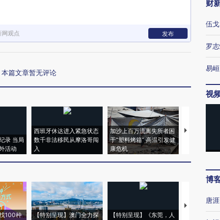
财
伍戈
新网观点
发布
罗志
易峘
本篇文章暂无评论
视
西班牙休达进入紧急状态
加沙上百万流离失所者困
视线｜HYR
纪录 当局
数千非法移民从摩洛哥闯
于“塑料烤箱” 高温引发健
术：是什么
外活动
入
康危机
心“花钱找虐
博
唐涯
【推广】走
找100种
【特别呈现】澳门全力探
【特别呈现】《东莞，人
会，让数智科