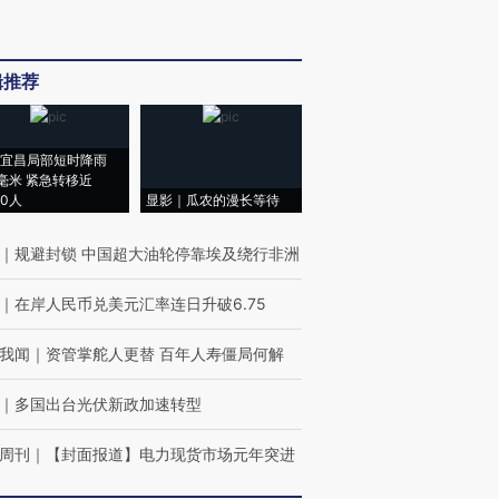
辑推荐
宜昌局部短时降雨
8毫米 紧急转移近
00人
显影｜瓜农的漫长等待
｜
规避封锁 中国超大油轮停靠埃及绕行非洲
｜
在岸人民币兑美元汇率连日升破6.75
我闻
｜
资管掌舵人更替 百年人寿僵局何解
｜
多国出台光伏新政加速转型
周刊
｜
【封面报道】电力现货市场元年突进