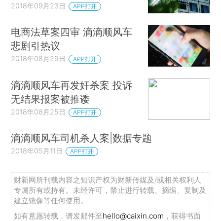
2018年09月23日
APP打开
电商法草案四审 滴滴顺风车
悲剧引热议
2018年08月29日
APP打开
滴滴顺风车再发奸杀案 投诉
无结果报案被推诿
2018年08月25日
APP打开
滴滴顺风车司机杀人案|数据专题
2018年05月11日
APP打开
财新网所刊载内容之知识产权为财新传媒及/或相关权利人
专属所有或持有。未经许可，禁止进行转载、摘编、复制及
建立镜像等任何使用。
如有意愿转载，请发邮件至
hello@caixin.com
，获得书面