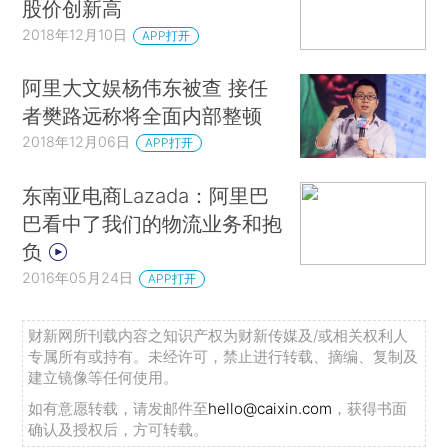
股价创新高
2018年12月10日
APP打开
阿里大文娱杨伟东被查 接任
者樊路远称将全面内部整顿
2018年12月06日
APP打开
东南亚电商Lazada：阿里巴
巴看中了我们的物流业务和抱
负
2016年05月24日
APP打开
财新网所刊载内容之知识产权为财新传媒及/或相关权利人
专属所有或持有。未经许可，禁止进行转载、摘编、复制及
建立镜像等任何使用。
如有意愿转载，请发邮件至
hello@caixin.com
，获得书面
确认及授权后，方可转载。