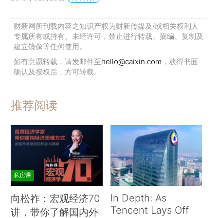
财新网所刊载内容之知识产权为财新传媒及/或相关权利人
专属所有或持有。未经许可，禁止进行转载、摘编、复制及
建立镜像等任何使用。
如有意愿转载，请发邮件至
hello@caixin.com
，获得书面
确认及授权后，方可转载。
推荐阅读
私房课
In Depth: As
向松祚：宏观经济70
Tencent Lays Off
讲，带你了解国内外