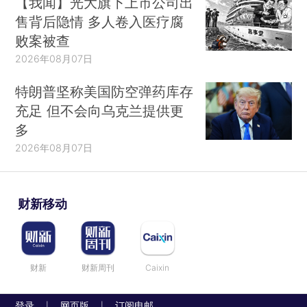
【我闻】光大旗下上市公司出
售背后隐情 多人卷入医疗腐
败案被查
2026年08月07日
特朗普坚称美国防空弹药库存
充足 但不会向乌克兰提供更
多
2026年08月07日
财新移动
财新
财新周刊
Caixin
登录
网页版
订阅电邮
|
|