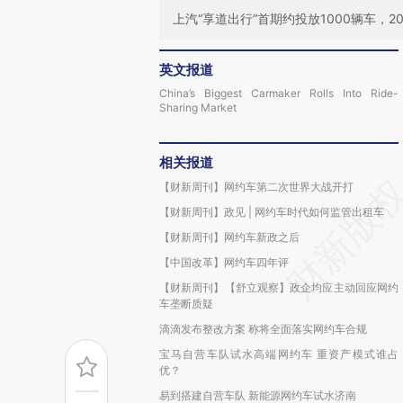
上汽“享道出行”首期约投放1000辆车，
英文报道
China’s Biggest Carmaker Rolls Into Ride-
Sharing Market
相关报道
【财新周刊】网约车第二次世界大战开打
【财新周刊】政见 | 网约车时代如何监管出租车
【财新周刊】网约车新政之后
【中国改革】网约车四年评
【财新周刊】【舒立观察】政企均应主动回应网约
车垄断质疑
滴滴发布整改方案 称将全面落实网约车合规
宝马自营车队试水高端网约车 重资产模式谁占
优？
易到搭建自营车队 新能源网约车试水济南