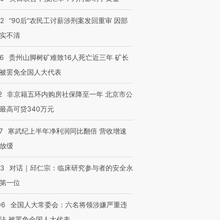
32
“90后”农民工讨薪涉刑案发回重审 因部
实不清
36
贵州山脚树矿难致16人死亡近三年 矿长
被罢免全国人大代表
2
非京籍五环内购房社保降至一年 北京市公
最高可贷340万元
7
寒武纪上半年净利润同比翻倍 营收增速
放缓
53
对话｜邱仁宗：临床研究参与者的安全永
第一位
06
全国人大常委会：六名将领涉嫌严重违
法 被罢免全国人大代表