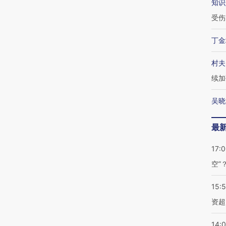
知识
受伤
丁金
村夫
续加
吴晓
最
17:
空”
15:
资超
14: