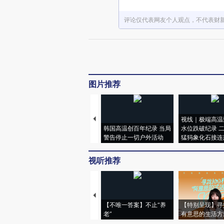
评论仅代表网友个人观点，不代表财
图片推荐
视线｜极端高温
韩国高温创百年纪录 当局
水位跌破纪录 
警告停止一切户外活动
猛犸象化石接连
视听推荐
【不唯一答案】不止“养
【特别呈现】寻
老”
有意思的生活方