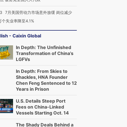
43
7月美国劳动力市场意外放缓 岗位减少
3万个失业率降至4.1%
lish - Caixin Global
In Depth: The Unfinished
Transformation of China’s
LGFVs
In Depth: From Skies to
Shackles, HNA Founder
Chen Feng Sentenced to 12
Years in Prison
U.S. Details Steep Port
Fees on China-Linked
Vessels Starting Oct. 14
The Shady Deals Behind a