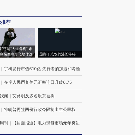
辑推荐
侵”还是“人道危机” 难
撕裂西班牙飞地休达
显影｜瓜农的漫长等待
｜
宇树发行市值610亿 先行者的加速和考验
｜
在岸人民币兑美元汇率连日升破6.75
我闻
｜
艾路明及多名股东被拘
｜
特朗普再签两份行政令限制出生公民权
周刊
｜
【封面报道】电力现货市场元年突进