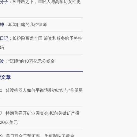
分子
：
AI冲击之下，年轻人与高学历女性更
坤
：
耳闻目睹的几位律师
日记
：
长护险覆盖全国 筹资和服务给予将持
码
波
：
“沉睡”的10万亿元公积金
新文章
00
普渡机器人如何平衡“脚踏实地”与“仰望星
？
57
特朗普召开矿业圆桌会 拟向关键矿产投
20亿美元
09
美日联合干预汇率，为何影响了黄金