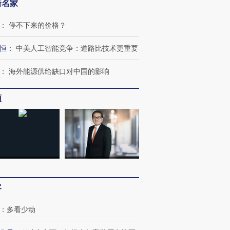
新名家
：
停不下来的价格？
恒
：
中美人工智能竞争：道路比技术更重要
：
海外能源供给缺口对中国的影响
频
跨国走私7万
视线｜被称为“蟑螂”的印
视线｜“入侵”还是“人道危
检体内含3种
度Z世代 用街头抗争将教
机”？难民潮撕裂西班牙
秘鲁纳斯
育部长拱下台
飞地休达
13人遇难
客
进第四届链博
【商旅对话】华住集团
：
多看少动
技“链”接产
【特别呈现】寻找100种
CFO：不靠规模取胜，华
【特别呈
有意思的生活方式·第三对
住三大增长引擎是什么？
有意思的