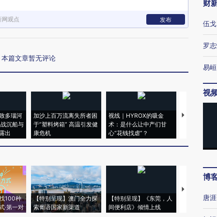
财
新网观点
发布
伍戈
罗志
本篇文章暂无评论
易峘
视
致多瑙河
加沙上百万流离失所者困
视线｜HYROX的吸金
马航飞行员
二战沉船与
于“塑料烤箱” 高温引发健
术：是什么让中产们甘
粒摇头丸 尿
露出
康危机
心“花钱找虐”？
毒品
博
【推广】走
唐涯
找100种
【特别呈现】澳门全力探
【特别呈现】《东莞，人
会，让数智科
式·第一对
索葡语国家新渠道
间便利店》倾情上线
业