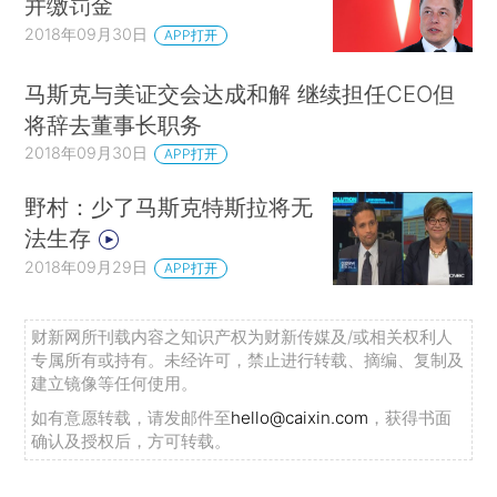
并缴罚金
2018年09月30日
APP打开
马斯克与美证交会达成和解 继续担任CEO但
将辞去董事长职务
2018年09月30日
APP打开
野村：少了马斯克特斯拉将无
法生存
2018年09月29日
APP打开
财新网所刊载内容之知识产权为财新传媒及/或相关权利人
专属所有或持有。未经许可，禁止进行转载、摘编、复制及
建立镜像等任何使用。
如有意愿转载，请发邮件至
hello@caixin.com
，获得书面
确认及授权后，方可转载。