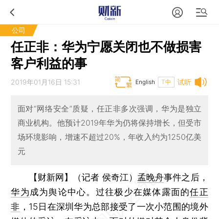
公司
任正非：华为宁愿关闭也不做损害
客户利益的事
2019年01月16日 15:31
试听
English
T中
面对“网络安全”质疑，任正非多次强调，华为是独立
商业机构。他预计2019年华为仍将保持增长，但受市
场环境影响，增速不超过20%，年收入约为1250亿美
元
【财新网】（记者 侯奇江）
孟晚舟
事件之后，
华为
成为舆论中心。过往极少在媒体露面的
任正
非
，15日在深圳华为总部接受了一次小范围的境外