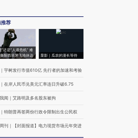
辑推荐
侵”还是“人道危机” 难
撕裂西班牙飞地休达
显影｜瓜农的漫长等待
｜
宇树发行市值610亿 先行者的加速和考验
｜
在岸人民币兑美元汇率连日升破6.75
我闻
｜
艾路明及多名股东被拘
｜
特朗普再签两份行政令限制出生公民权
周刊
｜
【封面报道】电力现货市场元年突进