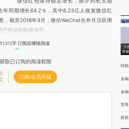
微信红包保持稳定增长，除夕到初五期
同期增长64.2％，其中8.23亿人收发微信红
是，截至2018年9月，微信WeChat合并月活跃用
编
透率已经达到较高水平。
1372字 订阅后继续阅读
“入
民潮
获取已订阅的阅读权限
特稿
员
订阅/会员升级
金融
文
金融
世界
财新