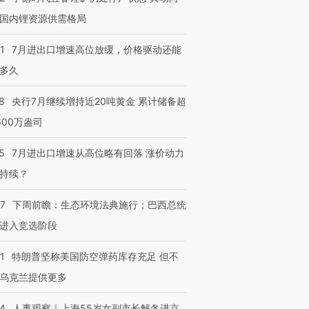
国内锂资源供需格局
1
7月进出口增速高位放缓，价格驱动还能
多久
8
央行7月继续增持近20吨黄金 累计储备超
600万盎司
5
7月进出口增速从高位略有回落 涨价动力
持续？
07
下周前瞻：生态环境法典施行；巴西总统
进入竞选阶段
1
特朗普坚称美国防空弹药库存充足 但不
乌克兰提供更多
24
人事观察｜上海55岁女副市长解冬进京