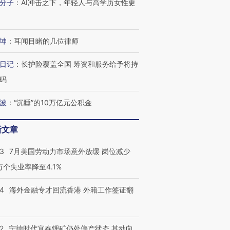
分子
：
AI冲击之下，年轻人与高学历女性更
坤
：
耳闻目睹的几位律师
日记
：
长护险覆盖全国 筹资和服务给予将持
码
波
：
“沉睡”的10万亿元公积金
新文章
43
7月美国劳动力市场意外放缓 岗位减少
3万个失业率降至4.1%
14
海外金融专才回流香港 外籍工作签证翻
2
宁德时代宜春锂矿仍处停产状态 其动向