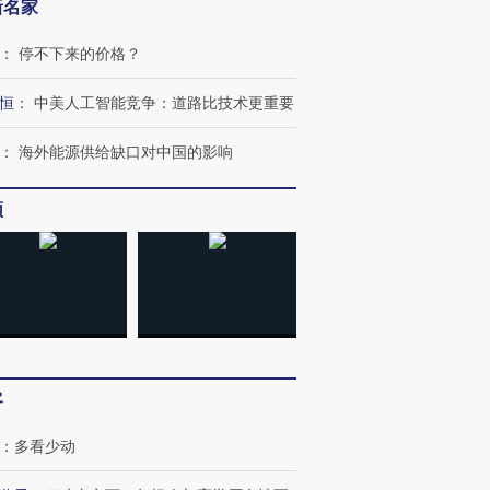
新名家
：
停不下来的价格？
恒
：
中美人工智能竞争：道路比技术更重要
：
海外能源供给缺口对中国的影响
频
跨国走私7万
视线｜被称为“蟑螂”的印
视线｜“入侵”还是“人道危
检体内含3种
度Z世代 用街头抗争将教
机”？难民潮撕裂西班牙
秘鲁纳斯
育部长拱下台
飞地休达
13人遇难
客
进第四届链博
【商旅对话】华住集团
技“链”接产
【特别呈现】寻找100种
CFO：不靠规模取胜，华
【特别呈
有意思的生活方式·第三对
住三大增长引擎是什么？
有意思的
：
多看少动