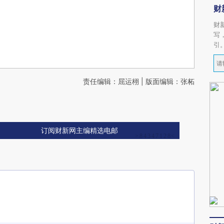
财
财
写
引
责任编辑：屈运栩 | 版面编辑：张柘
订阅财新网主编精选电邮