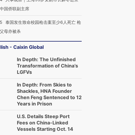
中国侨联副主席
45
泰国发生致命校园枪击案至少6人死亡 枪
父母亦被杀
lish - Caixin Global
In Depth: The Unfinished
Transformation of China’s
LGFVs
In Depth: From Skies to
Shackles, HNA Founder
Chen Feng Sentenced to 12
Years in Prison
U.S. Details Steep Port
Fees on China-Linked
Vessels Starting Oct. 14