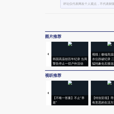
评论仅代表网友个人观点，不代表财
图片推荐
视线｜极端高温
韩国高温创百年纪录 当局
水位跌破纪录 
警告停止一切户外活动
猛犸象化石接连
视听推荐
【不唯一答案】不止“养
【特别呈现】寻
老”
有意思的生活方