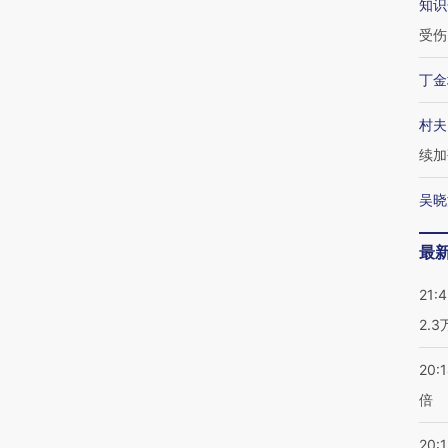
知识
受伤
丁金
村夫
续加
吴晓
最
21:
2.
20:
倍
20:1