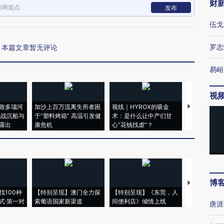
财
新网观点
发布
伍戈
罗志
本篇文章暂无评论
易峘
视
致多瑙河
加沙上百万流离失所者困
视线｜HYROX的吸金
马航飞行员
二战沉船与
于“塑料烤箱” 高温引发健
术：是什么让中产们甘
粒摇头丸 尿
露出
康危机
心“花钱找虐”？
毒品
博
【推广】走
找100种
【特别呈现】澳门全力探
【特别呈现】《东莞，人
会，让数智科
式·第一对
索葡语国家新渠道
间便利店》倾情上线
业
唐涯