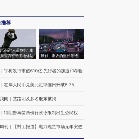
辑推荐
侵”还是“人道危机” 难
撕裂西班牙飞地休达
显影｜瓜农的漫长等待
｜
宇树发行市值610亿 先行者的加速和考验
｜
在岸人民币兑美元汇率连日升破6.75
我闻
｜
艾路明及多名股东被拘
｜
特朗普再签两份行政令限制出生公民权
周刊
｜
【封面报道】电力现货市场元年突进