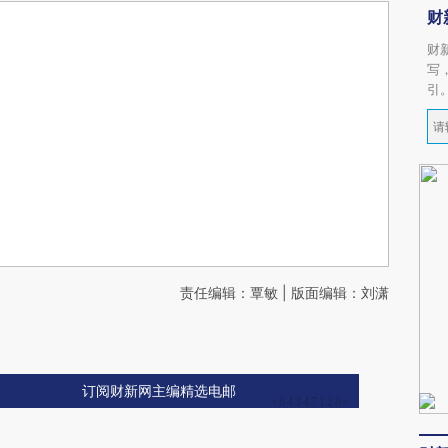
财
财
写
引
责任编辑：覃敏 | 版面编辑：刘潇
订阅财新网主编精选电邮