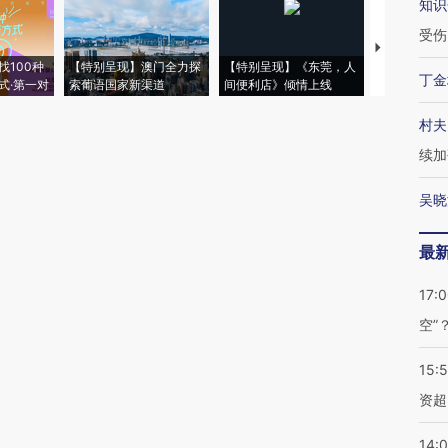
知识
受伤
【推广】走
找100种
【特别呈现】澳门全力探
【特别呈现】《东莞，人
会，让数智科
丁金
式·第一对
索葡语国家新渠道
间便利店》倾情上线
业
村夫
续加
吴晓
最
17:
空”
15:
资超
14: