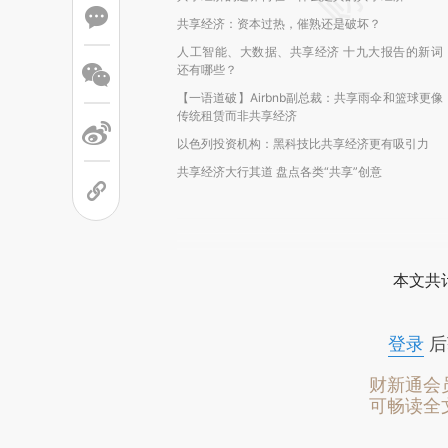
共享经济：资本过热，催熟还是破坏？
人工智能、大数据、共享经济 十九大报告的新词
还有哪些？
【一语道破】Airbnb副总裁：共享雨伞和篮球更像
传统租赁而非共享经济
以色列投资机构：黑科技比共享经济更有吸引力
共享经济大行其道 盘点各类“共享”创意
本文共计
登录
后
财新通会
可畅读全