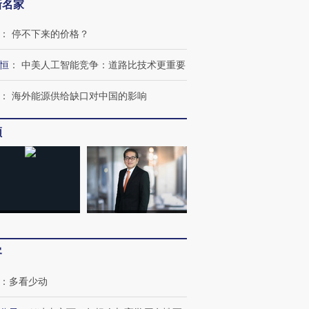
新名家
：
停不下来的价格？
恒
：
中美人工智能竞争：道路比技术更重要
：
海外能源供给缺口对中国的影响
频
跨国走私7万
视线｜被称为“蟑螂”的印
视线｜“入侵”还是“人道危
检体内含3种
度Z世代 用街头抗争将教
机”？难民潮撕裂西班牙
秘鲁纳斯
客
育部长拱下台
飞地休达
13人遇难
：
多看少动