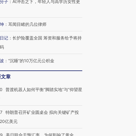
分子
：
AI冲击之下，年轻人与高学历女性更
进第四届链博
【商旅对话】华住集团
技“链”接产
【特别呈现】寻找100种
CFO：不靠规模取胜，华
【特别呈
坤
：
耳闻目睹的几位律师
有意思的生活方式·第三对
住三大增长引擎是什么？
有意思的
日记
：
长护险覆盖全国 筹资和服务给予将持
码
波
：
“沉睡”的10万亿元公积金
新文章
00
普渡机器人如何平衡“脚踏实地”与“仰望星
？
57
特朗普召开矿业圆桌会 拟向关键矿产投
20亿美元
09
美日联合干预汇率，为何影响了黄金