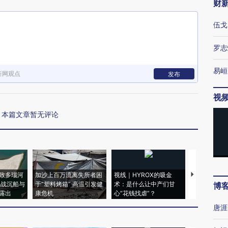
财
伍戈
罗志
易峘
新网观点
发布
视
本篇文章暂无评论
致多瑙河
加沙上百万流离失所者困
视线｜HYROX的吸金
马航飞行员
二战沉船与
于“塑料烤箱” 高温引发健
术：是什么让中产们甘
粒摇头丸 尿
博
露出
康危机
心“花钱找虐”？
毒品
唐涯