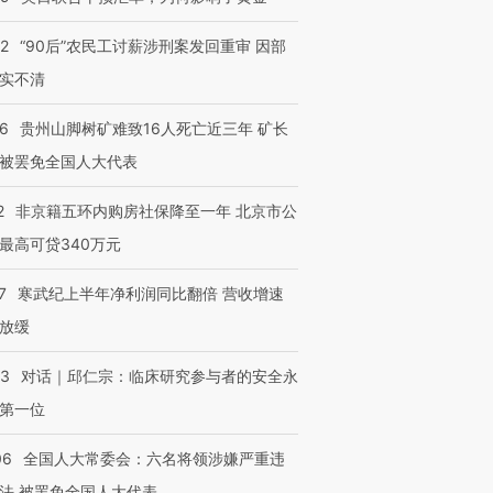
32
“90后”农民工讨薪涉刑案发回重审 因部
实不清
36
贵州山脚树矿难致16人死亡近三年 矿长
被罢免全国人大代表
2
非京籍五环内购房社保降至一年 北京市公
最高可贷340万元
7
寒武纪上半年净利润同比翻倍 营收增速
放缓
53
对话｜邱仁宗：临床研究参与者的安全永
第一位
06
全国人大常委会：六名将领涉嫌严重违
法 被罢免全国人大代表