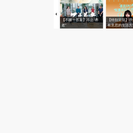
【不唯一答案】不止“养
【特别呈现】寻
老”
有意思的生活方