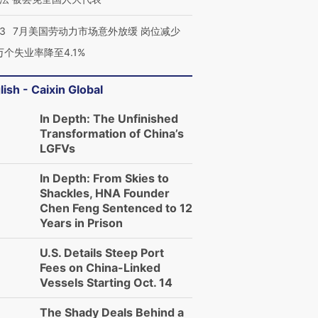
43
7月美国劳动力市场意外放缓 岗位减少
3万个失业率降至4.1%
lish - Caixin Global
In Depth: The Unfinished
Transformation of China’s
LGFVs
In Depth: From Skies to
Shackles, HNA Founder
Chen Feng Sentenced to 12
Years in Prison
U.S. Details Steep Port
Fees on China-Linked
Vessels Starting Oct. 14
The Shady Deals Behind a