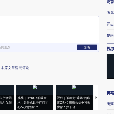
财
伍戈
罗志
易峘
新网观点
发布
视
本篇文章暂无评论
博
失所者困
视线｜HYROX的吸金
视线｜被称为“蟑螂”的印
视线｜“入侵
高温引发健
术：是什么让中产们甘
度Z世代 用街头抗争将教
机”？难民潮
唐涯
心“花钱找虐”？
育部长拱下台
飞地休达