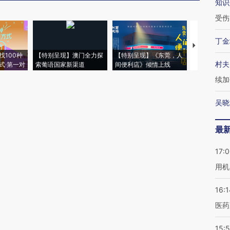
知识
受伤
丁金
【推广】走
找100种
【特别呈现】澳门全力探
【特别呈现】《东莞，人
会，让数智科
村夫
式·第一对
索葡语国家新渠道
间便利店》倾情上线
业
续加
吴晓
最
17:
用机
16:1
医药
15:5