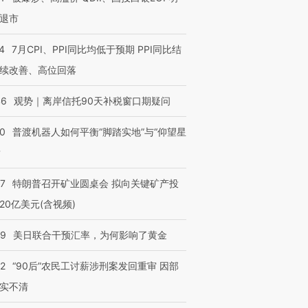
退市
4
7月CPI、PPI同比均低于预期 PPI同比结
续改善、高位回落
46
观势｜离岸信托90天补税窗口期疑问
00
普渡机器人如何平衡“脚踏实地”与“仰望星
？
57
特朗普召开矿业圆桌会 拟向关键矿产投
20亿美元(含视频)
09
美日联合干预汇率，为何影响了黄金
32
“90后”农民工讨薪涉刑案发回重审 因部
实不清