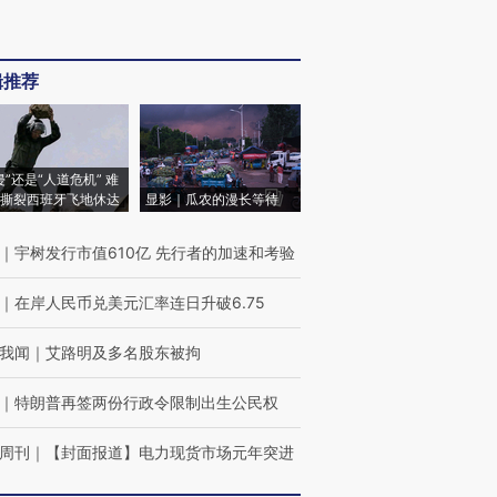
辑推荐
侵”还是“人道危机” 难
撕裂西班牙飞地休达
显影｜瓜农的漫长等待
｜
宇树发行市值610亿 先行者的加速和考验
｜
在岸人民币兑美元汇率连日升破6.75
我闻
｜
艾路明及多名股东被拘
｜
特朗普再签两份行政令限制出生公民权
周刊
｜
【封面报道】电力现货市场元年突进