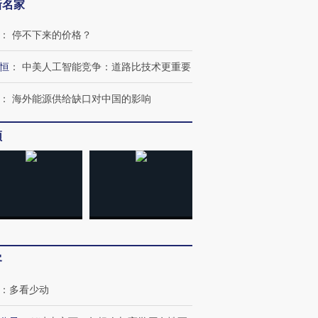
新名家
：
停不下来的价格？
恒
：
中美人工智能竞争：道路比技术更重要
：
海外能源供给缺口对中国的影响
频
客
”还是“人道危
湖北宜昌局部短时降雨
哈尔滨遭遇短时极端强降
撕裂西班牙
128毫米 紧急转移近
雨 3小时累计雨量超80毫
秘鲁纳斯
：
多看少动
4000人
米
13人遇难