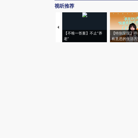
视听推荐
【不唯一答案】不止“养
【特别呈现】寻
老”
有意思的生活方