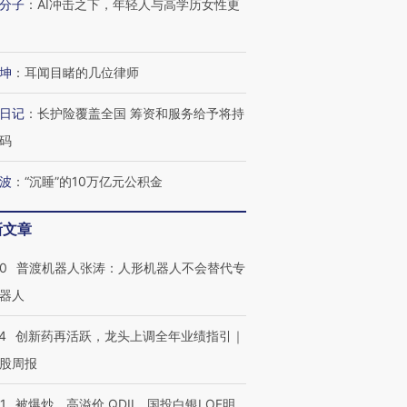
分子
：
AI冲击之下，年轻人与高学历女性更
坤
：
耳闻目睹的几位律师
进第四届链博
【商旅对话】华住集团
技“链”接产
【特别呈现】寻找100种
CFO：不靠规模取胜，华
【特别呈
日记
：
长护险覆盖全国 筹资和服务给予将持
有意思的生活方式·第三对
住三大增长引擎是什么？
有意思的
码
波
：
“沉睡”的10万亿元公积金
新文章
00
普渡机器人张涛：人形机器人不会替代专
器人
4
创新药再活跃，龙头上调全年业绩指引｜
股周报
1
被爆炒、高溢价 QDII、国投白银LOF明