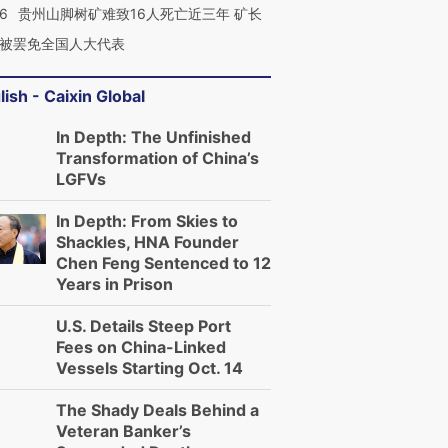
36
贵州山脚树矿难致16人死亡近三年 矿长
被罢免全国人大代表
lish - Caixin Global
In Depth: The Unfinished
Transformation of China’s
LGFVs
In Depth: From Skies to
Shackles, HNA Founder
Chen Feng Sentenced to 12
Years in Prison
U.S. Details Steep Port
Fees on China-Linked
Vessels Starting Oct. 14
The Shady Deals Behind a
Veteran Banker’s