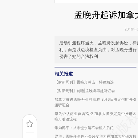
孟晚舟起诉加拿
2019年
启动引渡程序当天，孟晚舟发起诉讼，律
利，而是以边境检查为由，对孟晚舟进行
侵害了她的合法权利
相关报道
【财新周刊】孟晚舟冲击｜特稿精选
【财新周刊】前瞻|孟晚舟再赴听证会
加拿大推进孟晚舟引渡流程 3月6日决定何时开引
渡听证会
华为否认商业窃密指控 加拿大将决定是否推进孟
晚舟引渡流程
华为郭平：从未也永远不会植入后门
梁华：孟晚舟事件不会改变华为在加拿大的研发投