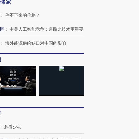
新名家
：
停不下来的价格？
恒
：
中美人工智能竞争：道路比技术更重要
：
海外能源供给缺口对中国的影响
频
”还是“人道危
湖北宜昌局部短时降雨
哈尔滨遭遇短时极端强降
撕裂西班牙
128毫米 紧急转移近
雨 3小时累计雨量超80毫
秘鲁纳斯
4000人
米
13人遇难
进第四届链博
【商旅对话】华住集团
客
技“链”接产
【特别呈现】寻找100种
CFO：不靠规模取胜，华
【特别呈
有意思的生活方式·第三对
住三大增长引擎是什么？
有意思的
：
多看少动