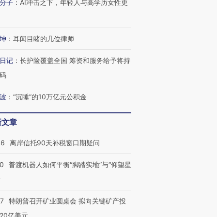
分子
：
AI冲击之下，年轻人与高学历女性更
坤
：
耳闻目睹的几位律师
日记
：
长护险覆盖全国 筹资和服务给予将持
码
波
：
“沉睡”的10万亿元公积金
新文章
46
离岸信托90天补税窗口期疑问
00
普渡机器人如何平衡“脚踏实地”与“仰望星
？
57
特朗普召开矿业圆桌会 拟向关键矿产投
20亿美元