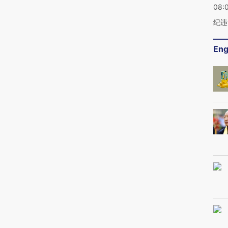
08:
纪违
Eng