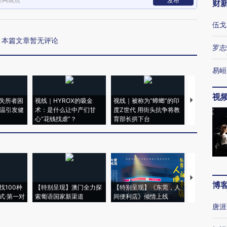
发布
财
伍戈
本篇文章暂无评论
罗志
易峘
视
失所者困
视线｜HYROX的吸金
视线｜被称为“蟑螂”的印
视线｜“入侵
高温引发健
术：是什么让中产们甘
度Z世代 用街头抗争将教
机”？难民潮
心“花钱找虐”？
育部长拱下台
飞地休达
【推广】走
博
找100种
【特别呈现】澳门全力探
【特别呈现】《东莞，人
会，让数智科
式·第一对
索葡语国家新渠道
间便利店》倾情上线
业
唐涯