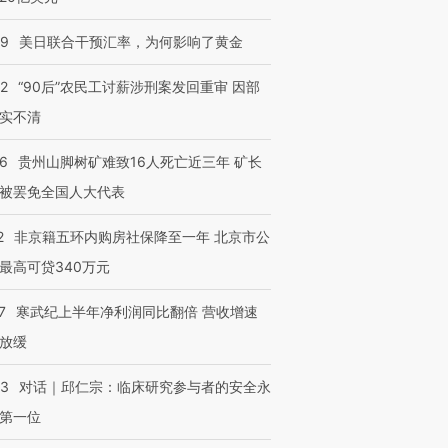
09
美日联合干预汇率，为何影响了黄金
32
“90后”农民工讨薪涉刑案发回重审 因部
实不清
36
贵州山脚树矿难致16人死亡近三年 矿长
被罢免全国人大代表
2
非京籍五环内购房社保降至一年 北京市公
最高可贷340万元
7
寒武纪上半年净利润同比翻倍 营收增速
放缓
53
对话｜邱仁宗：临床研究参与者的安全永
第一位