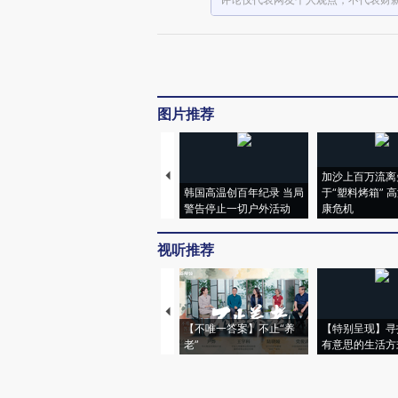
图片推荐
加沙上百万流离
韩国高温创百年纪录 当局
于“塑料烤箱” 
警告停止一切户外活动
康危机
视听推荐
【不唯一答案】不止“养
【特别呈现】寻
老”
有意思的生活方