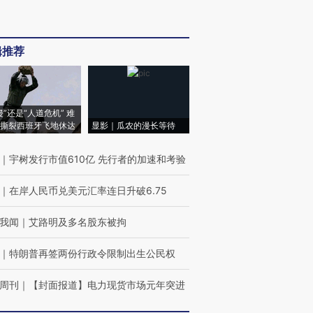
辑推荐
侵”还是“人道危机” 难
撕裂西班牙飞地休达
显影｜瓜农的漫长等待
｜
宇树发行市值610亿 先行者的加速和考验
｜
在岸人民币兑美元汇率连日升破6.75
我闻
｜
艾路明及多名股东被拘
｜
特朗普再签两份行政令限制出生公民权
周刊
｜
【封面报道】电力现货市场元年突进