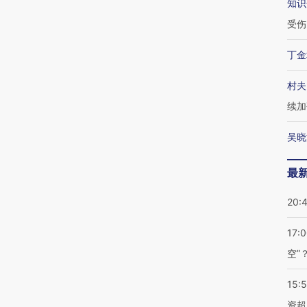
知识
受伤
丁金
村夫
续加
吴晓
最
20:
17:
空”
15:
资超