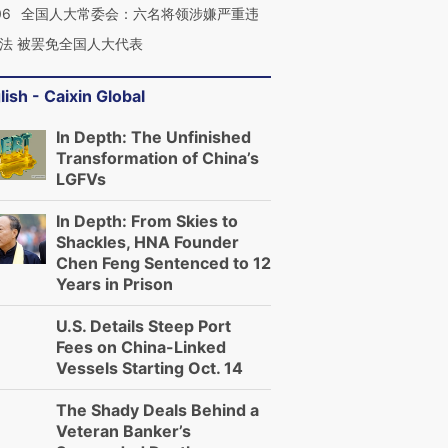
06
全国人大常委会：六名将领涉嫌严重违
法 被罢免全国人大代表
lish - Caixin Global
In Depth: The Unfinished
Transformation of China’s
LGFVs
In Depth: From Skies to
Shackles, HNA Founder
Chen Feng Sentenced to 12
Years in Prison
U.S. Details Steep Port
Fees on China-Linked
Vessels Starting Oct. 14
The Shady Deals Behind a
Veteran Banker’s