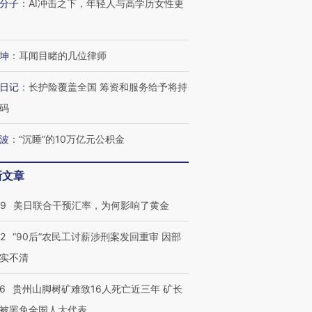
分子
：
AI冲击之下，年轻人与高学历女性更
坤
：
耳闻目睹的几位律师
日记
：
长护险覆盖全国 筹资和服务给予将持
码
波
：
“沉睡”的10万亿元公积金
新文章
09
美日联合干预汇率，为何影响了黄金
32
“90后”农民工讨薪涉刑案发回重审 因部
实不清
36
贵州山脚树矿难致16人死亡近三年 矿长
被罢免全国人大代表