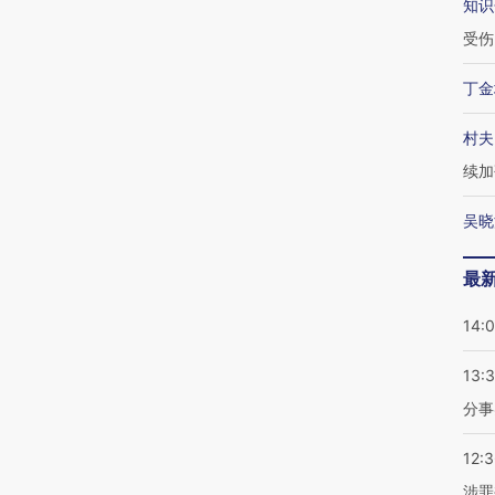
知识
受伤
丁金
村夫
续加
吴晓
最
14:
13:
分事
12:
涉罪