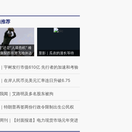
辑推荐
侵”还是“人道危机” 难
撕裂西班牙飞地休达
显影｜瓜农的漫长等待
｜
宇树发行市值610亿 先行者的加速和考验
｜
在岸人民币兑美元汇率连日升破6.75
我闻
｜
艾路明及多名股东被拘
｜
特朗普再签两份行政令限制出生公民权
周刊
｜
【封面报道】电力现货市场元年突进