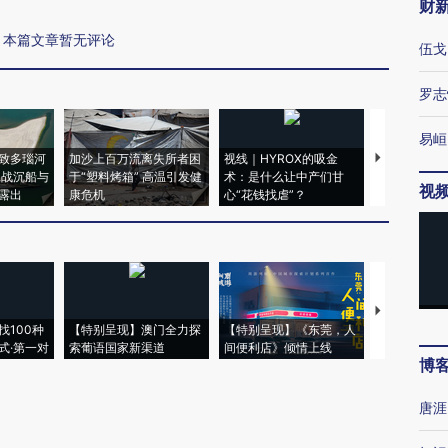
财
本篇文章暂无评论
伍戈
罗志
易峘
致多瑙河
加沙上百万流离失所者困
视线｜HYROX的吸金
马航飞行员
二战沉船与
于“塑料烤箱” 高温引发健
术：是什么让中产们甘
粒摇头丸 尿
视
露出
康危机
心“花钱找虐”？
毒品
【推广】走
找100种
【特别呈现】澳门全力探
【特别呈现】《东莞，人
会，让数智科
式·第一对
索葡语国家新渠道
间便利店》倾情上线
业
博
唐涯