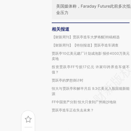
美国媒体称，Faraday Future此前
金压力
相关报道
【财新周刊】贾跃亭造车大梦将醒|特稿精选
【财新周刊】【特别报道】贾跃亭造车调查
贾跃亭10亿美元建厂计划成泡影 报价4000万美元
卖地
投资贾跃亭FF亏损17亿元 许家印跨界造车值不
值？
贾跃亭的梦想倒计时
恒大与贾跃亭和解半月后 9.3亿美元入股国能新能
源
FF中国资产分割 恒大只拿到广州南沙地块
贾跃亭造车正在失去未来？