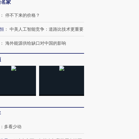
新名家
：
停不下来的价格？
恒
：
中美人工智能竞争：道路比技术更重要
：
海外能源供给缺口对中国的影响
跨国走私7万
视线｜被称为“蟑螂”的印
视线｜“入侵”还是“人道危
检体内含3种
度Z世代 用街头抗争将教
机”？难民潮撕裂西班牙
秘鲁纳斯
频
育部长拱下台
飞地休达
13人遇难
进第四届链博
【商旅对话】华住集团
技“链”接产
【特别呈现】寻找100种
CFO：不靠规模取胜，华
【特别呈
有意思的生活方式·第三对
住三大增长引擎是什么？
有意思的
客
：
多看少动