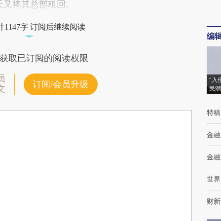
天又将其总部租回。
1147字 订阅后继续阅读
编
获取已订阅的阅读权限
员
“入
订阅/会员升级
文
民潮
特稿
金融
金融
世界
财新