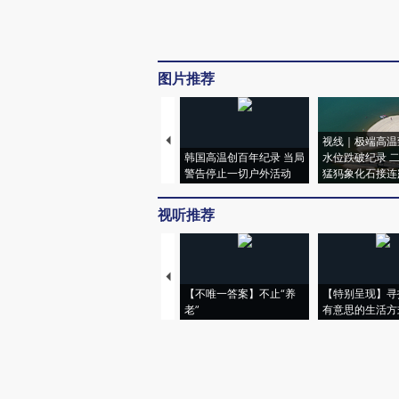
图片推荐
视线｜极端高温
韩国高温创百年纪录 当局
水位跌破纪录 
警告停止一切户外活动
猛犸象化石接连
视听推荐
【不唯一答案】不止“养
【特别呈现】寻
老”
有意思的生活方