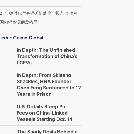
2
宁德时代宜春锂矿仍处停产状态 其动向
国内锂资源供需格局
lish - Caixin Global
In Depth: The Unfinished
Transformation of China’s
LGFVs
In Depth: From Skies to
Shackles, HNA Founder
Chen Feng Sentenced to 12
Years in Prison
U.S. Details Steep Port
Fees on China-Linked
Vessels Starting Oct. 14
The Shady Deals Behind a