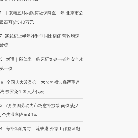
2
非京籍五环内购房社保降至一年 北京市公
最高可贷340万元
7
寒武纪上半年净利润同比翻倍 营收增速
放缓
53
对话｜邱仁宗：临床研究参与者的安全永
第一位
06
全国人大常委会：六名将领涉嫌严重违
法 被罢免全国人大代表
43
7月美国劳动力市场意外放缓 岗位减少
3万个失业率降至4.1%
14
海外金融专才回流香港 外籍工作签证翻