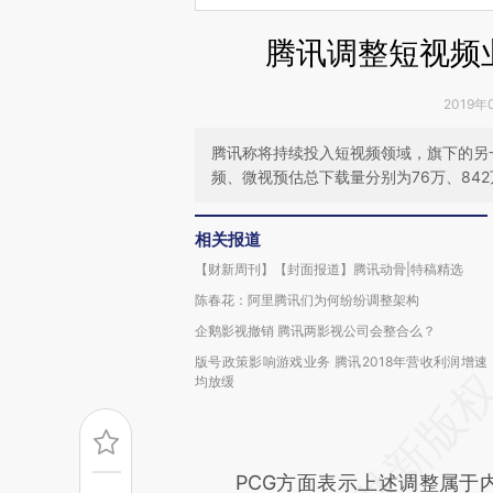
腾讯调整短视频业
2019年
腾讯称将持续投入短视频领域，旗下的另一
频、微视预估总下载量分别为76万、842
相关报道
【财新周刊】【封面报道】腾讯动骨|特稿精选
陈春花：阿里腾讯们为何纷纷调整架构
企鹅影视撤销 腾讯两影视公司会整合么？
版号政策影响游戏业务 腾讯2018年营收利润增速
均放缓
PCG方面表示上述调整属于内