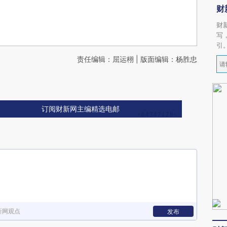
财
财
写
引
责任编辑：屈运栩 | 版面编辑：杨胜忠
订阅财新网主编精选电邮
新网观点
发布