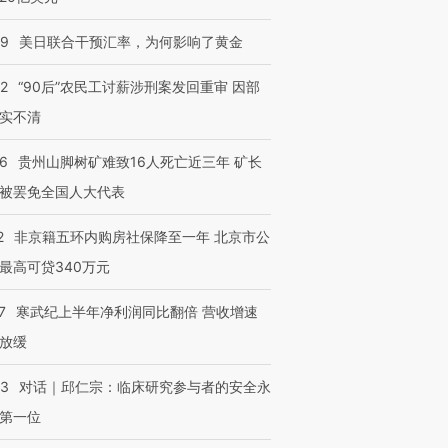
09
美日联合干预汇率，为何影响了黄金
32
“90后”农民工讨薪涉刑案发回重审 因部
实不清
36
贵州山脚树矿难致16人死亡近三年 矿长
被罢免全国人大代表
2
非京籍五环内购房社保降至一年 北京市公
最高可贷340万元
7
寒武纪上半年净利润同比翻倍 营收增速
放缓
53
对话｜邱仁宗：临床研究参与者的安全永
第一位