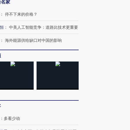
新名家
：
停不下来的价格？
恒
：
中美人工智能竞争：道路比技术更重要
：
海外能源供给缺口对中国的影响
跨国走私7万
视线｜被称为“蟑螂”的印
视线｜“入侵”还是“人道危
检体内含3种
度Z世代 用街头抗争将教
机”？难民潮撕裂西班牙
秘鲁纳斯
频
育部长拱下台
飞地休达
13人遇难
进第四届链博
【商旅对话】华住集团
技“链”接产
【特别呈现】寻找100种
CFO：不靠规模取胜，华
【特别呈
有意思的生活方式·第三对
住三大增长引擎是什么？
有意思的
客
：
多看少动