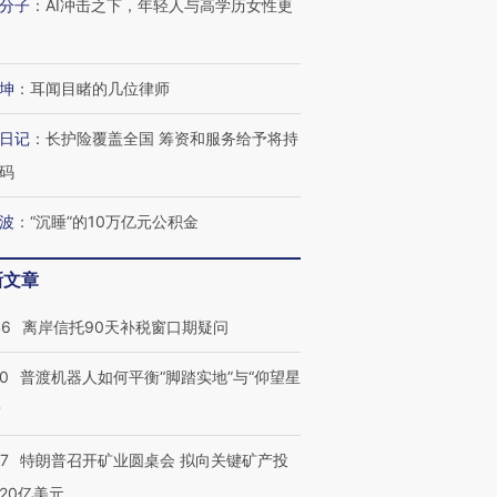
分子
：
AI冲击之下，年轻人与高学历女性更
坤
：
耳闻目睹的几位律师
日记
：
长护险覆盖全国 筹资和服务给予将持
码
波
：
“沉睡”的10万亿元公积金
新文章
46
离岸信托90天补税窗口期疑问
00
普渡机器人如何平衡“脚踏实地”与“仰望星
？
57
特朗普召开矿业圆桌会 拟向关键矿产投
20亿美元