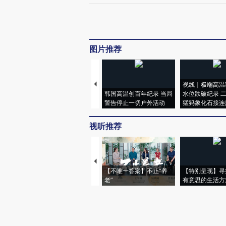
图片推荐
视线｜极端高温
韩国高温创百年纪录 当局
水位跌破纪录 
警告停止一切户外活动
猛犸象化石接连
视听推荐
【不唯一答案】不止“养
【特别呈现】寻
老”
有意思的生活方