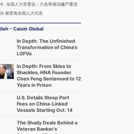
06
全国人大常委会：六名将领涉嫌严重违
法 被罢免全国人大代表
lish - Caixin Global
In Depth: The Unfinished
Transformation of China’s
LGFVs
In Depth: From Skies to
Shackles, HNA Founder
Chen Feng Sentenced to 12
Years in Prison
U.S. Details Steep Port
Fees on China-Linked
Vessels Starting Oct. 14
The Shady Deals Behind a
Veteran Banker’s