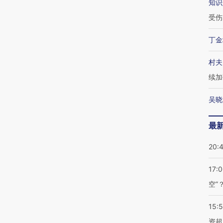
知识
受伤
丁金
村夫
续加
吴晓
最
20:
17:
空”
15:
资超