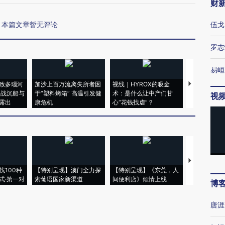
财
本篇文章暂无评论
伍戈
罗志
易峘
致多瑙河
加沙上百万流离失所者困
视线｜HYROX的吸金
马航飞行员
二战沉船与
于“塑料烤箱” 高温引发健
术：是什么让中产们甘
粒摇头丸 尿
视
露出
康危机
心“花钱找虐”？
毒品
【推广】走
找100种
【特别呈现】澳门全力探
【特别呈现】《东莞，人
会，让数智科
式·第一对
索葡语国家新渠道
间便利店》倾情上线
业
博
唐涯