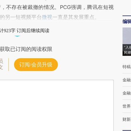
营，不存在被裁撤的情况。PCG强调，腾讯在短视
的另一短视频平台
微视
一直是其发展重点。
编
计923字 订阅后继续阅读
“入
获取已订阅的阅读权限
民潮
员
订阅/会员升级
特稿
文
金融
金融
世界
财新