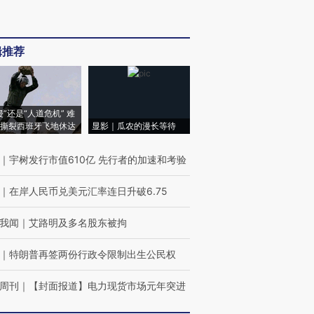
辑推荐
侵”还是“人道危机” 难
撕裂西班牙飞地休达
显影｜瓜农的漫长等待
｜
宇树发行市值610亿 先行者的加速和考验
｜
在岸人民币兑美元汇率连日升破6.75
我闻
｜
艾路明及多名股东被拘
｜
特朗普再签两份行政令限制出生公民权
周刊
｜
【封面报道】电力现货市场元年突进