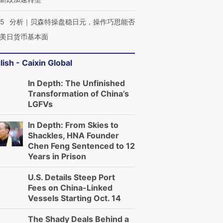
05
分析｜贝森特操盘稳日元，操作巧思能否
美日货币基本面
lish - Caixin Global
In Depth: The Unfinished
Transformation of China’s
LGFVs
In Depth: From Skies to
Shackles, HNA Founder
Chen Feng Sentenced to 12
Years in Prison
U.S. Details Steep Port
Fees on China-Linked
Vessels Starting Oct. 14
The Shady Deals Behind a