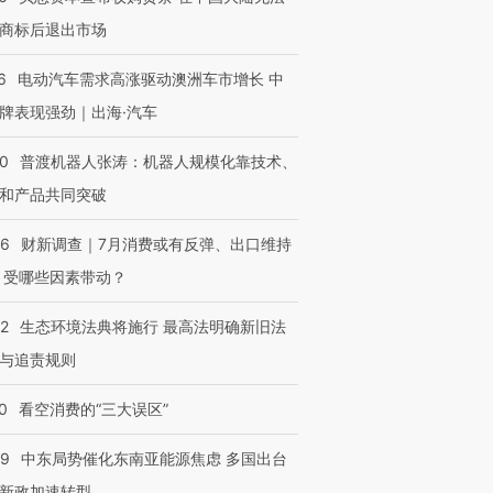
商标后退出市场
6
电动汽车需求高涨驱动澳洲车市增长 中
牌表现强劲｜出海·汽车
00
普渡机器人张涛：机器人规模化靠技术、
和产品共同突破
56
财新调查｜7月消费或有反弹、出口维持
 受哪些因素带动？
42
生态环境法典将施行 最高法明确新旧法
与追责规则
0
看空消费的“三大误区”
59
中东局势催化东南亚能源焦虑 多国出台
新政加速转型