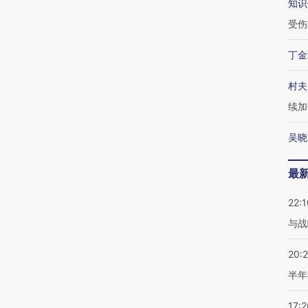
知识
受伤
丁金
村夫
续加
吴晓
最
22:1
与战
20:
半年
17:2