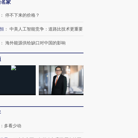
新名家
：
停不下来的价格？
恒
：
中美人工智能竞争：道路比技术更重要
：
海外能源供给缺口对中国的影响
频
OX的吸金
马航飞行员跨国走私7万
视线｜被称为“蟑螂”的印
让中产们甘
粒摇头丸 尿检体内含3种
度Z世代 用街头抗争将教
秘鲁纳斯
”？
毒品
育部长拱下台
13人遇难
进第四届链博
【商旅对话】华住集团
客
技“链”接产
【特别呈现】寻找100种
CFO：不靠规模取胜，华
【特别呈
有意思的生活方式·第三对
住三大增长引擎是什么？
有意思的
：
多看少动