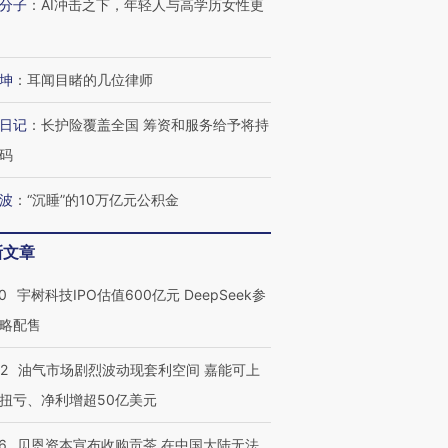
分子
：
AI冲击之下，年轻人与高学历女性更
坤
：
耳闻目睹的几位律师
日记
：
长护险覆盖全国 筹资和服务给予将持
码
波
：
“沉睡”的10万亿元公积金
新文章
0
宇树科技IPO估值600亿元 DeepSeek参
略配售
22
油气市场剧烈波动现套利空间 嘉能可上
扭亏、净利增超50亿美元
6
贝恩资本宣布收购贡茶 在中国大陆无法