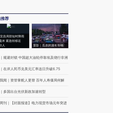
辑推荐
宜昌局部短时降雨
8毫米 紧急转移近
00人
显影｜瓜农的漫长等待
｜
规避封锁 中国超大油轮停靠埃及绕行非洲
｜
在岸人民币兑美元汇率连日升破6.75
我闻
｜
资管掌舵人更替 百年人寿僵局何解
｜
多国出台光伏新政加速转型
周刊
｜
【封面报道】电力现货市场元年突进