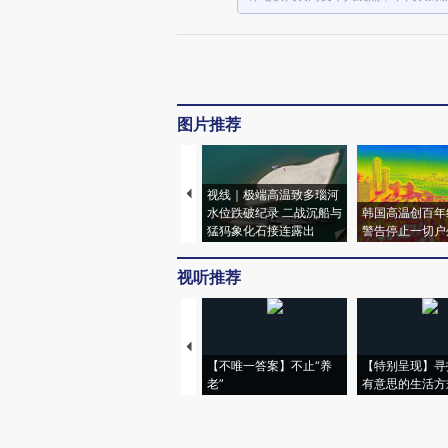
图片推荐
视线｜极端高温致多瑙河
水位跌破纪录 二战沉船与
韩国高温创百年
猛犸象化石接连露出
警告停止一切户
视听推荐
【不唯一答案】不止“养
【特别呈现】寻
老”
有意思的生活方