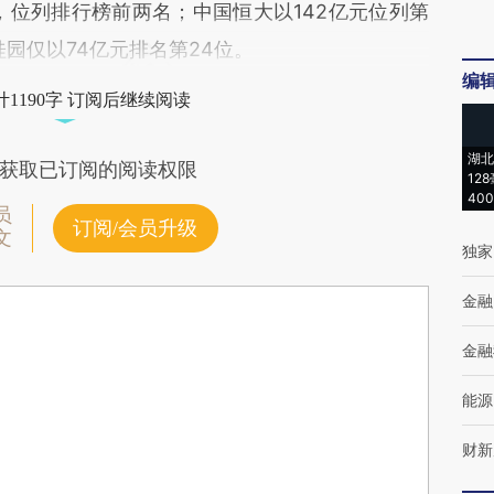
地，位列排行榜前两名；中国恒大以142亿元位列第
桂园仅以74亿元排名第24位。
编
1190字 订阅后继续阅读
湖北
获取已订阅的阅读权限
12
40
员
订阅/会员升级
文
独家
金融
金融
能源
财新