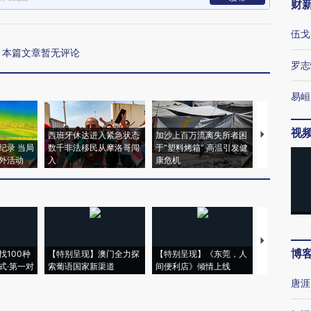
财
伍戈
本篇文章暂无评论
罗志
易峘
视
西班牙休达进入紧急状态
加沙上百万流离失所者困
视线｜HYR
纪录 当局
数千非法移民从摩洛哥闯
于“塑料烤箱” 高温引发健
术：是什么
外活动
入
康危机
心“花钱找虐
【推广】走
博
找100种
【特别呈现】澳门全力探
【特别呈现】《东莞，人
会，让数智科
式·第一对
索葡语国家新渠道
间便利店》倾情上线
业
唐涯