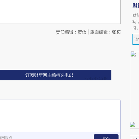
财
财
写
引
责任编辑：贺信 | 版面编辑：张柘
订阅财新网主编精选电邮
新网观点
发布