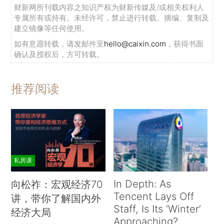
财新网所刊载内容之知识产权为财新传媒及/或相关权利人
专属所有或持有。未经许可，禁止进行转载、摘编、复制及
建立镜像等任何使用。
如有意愿转载，请发邮件至
hello@caixin.com
，获得书面
确认及授权后，方可转载。
推荐阅读
私房课
In Depth: As
向松祚：宏观经济70
Tencent Lays Off
讲，带你了解国内外
Staff, Is Its ‘Winter’
经济大局
Approaching?