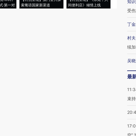
知识
式·第一对
索葡语国家新渠道
间便利店》倾情上线
业
受伤
丁金
村夫
续加
吴晓
最
11:3
束持
20:
17:
空”