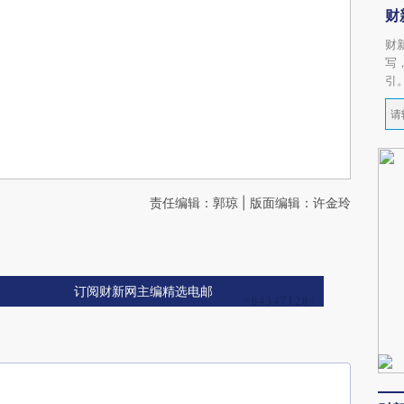
财
财
写
引
责任编辑：郭琼 | 版面编辑：许金玲
订阅财新网主编精选电邮