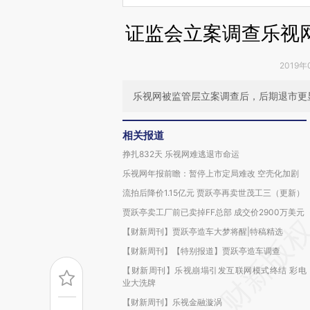
证监会立案调查乐视
2019年
乐视网被监管层立案调查后，后期退市更
相关报道
挣扎832天 乐视网难逃退市命运
乐视网年报前瞻：暂停上市定局难改 空壳化加剧
流拍后降价1.15亿元 贾跃亭再卖世茂工三（更新）
贾跃亭卖工厂前已卖掉FF总部 成交价2900万美元
【财新周刊】贾跃亭造车大梦将醒|特稿精选
【财新周刊】【特别报道】贾跃亭造车调查
【财新周刊】乐视崩塌引发互联网模式终结 彩电
业大洗牌
【财新周刊】乐视金融漩涡