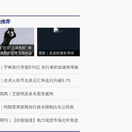
辑推荐
侵”还是“人道危机” 难
撕裂西班牙飞地休达
显影｜瓜农的漫长等待
｜
宇树发行市值610亿 先行者的加速和考验
｜
在岸人民币兑美元汇率连日升破6.75
我闻
｜
艾路明及多名股东被拘
｜
特朗普再签两份行政令限制出生公民权
周刊
｜
【封面报道】电力现货市场元年突进