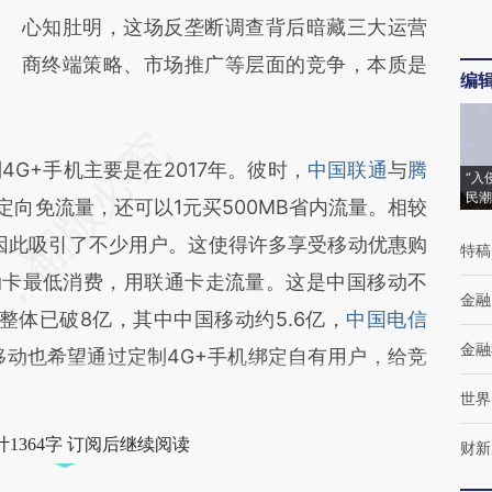
心知肚明，这场反垄断调查背后暗藏三大运营
商终端策略、市场推广等层面的竞争，本质是
编
+手机主要是在2017年。彼时，
中国联通
与
腾
“入
民潮
定向免流量，还可以1元买500MB省内流量。相较
卡因此吸引了不少用户。这使得许多享受移动优惠购
特稿
动卡最低消费，用联通卡走流量。这是中国移动不
金融
户整体已破8亿，其中中国移动约5.6亿，
中国电信
金融
中国移动也希望通过定制4G+手机绑定自有用户，给竞
世界
1364字 订阅后继续阅读
财新