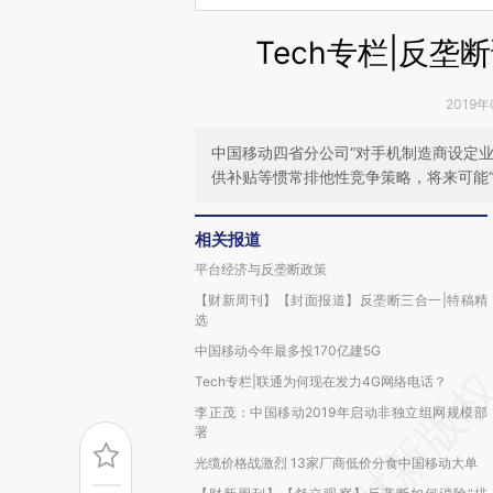
Tech专栏|反
2019年
中国移动四省分公司“对手机制造商设定
供补贴等惯常排他性竞争策略，将来可能“
相关报道
平台经济与反垄断政策
【财新周刊】【封面报道】反垄断三合一|特稿精
选
中国移动今年最多投170亿建5G
Tech专栏|联通为何现在发力4G网络电话？
李正茂：中国移动2019年启动非独立组网规模部
署
光缆价格战激烈 13家厂商低价分食中国移动大单