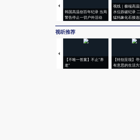
视线｜极端高温
韩国高温创百年纪录 当局
水位跌破纪录 
警告停止一切户外活动
猛犸象化石接连
视听推荐
【不唯一答案】不止“养
【特别呈现】寻
老”
有意思的生活方