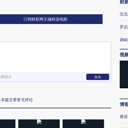
财
伍戈
订阅财新网主编精选电邮
罗志
易峘
视
新网观点
发布
本篇文章暂无评论
博
唐涯