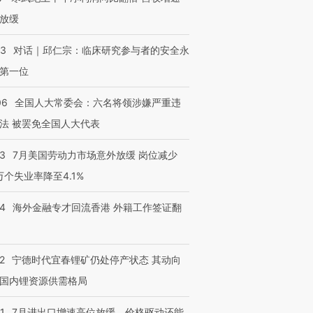
放缓
53
对话｜邱仁宗：临床研究参与者的安全永
第一位
06
全国人大常委会：六名将领涉嫌严重违
法 被罢免全国人大代表
43
7月美国劳动力市场意外放缓 岗位减少
3万个失业率降至4.1%
14
海外金融专才回流香港 外籍工作签证翻
2
宁德时代宜春锂矿仍处停产状态 其动向
国内锂资源供需格局
1
7月进出口增速高位放缓，价格驱动还能