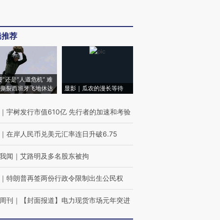
辑推荐
侵”还是“人道危机” 难
撕裂西班牙飞地休达
显影｜瓜农的漫长等待
｜
宇树发行市值610亿 先行者的加速和考验
｜
在岸人民币兑美元汇率连日升破6.75
我闻
｜
艾路明及多名股东被拘
｜
特朗普再签两份行政令限制出生公民权
周刊
｜
【封面报道】电力现货市场元年突进