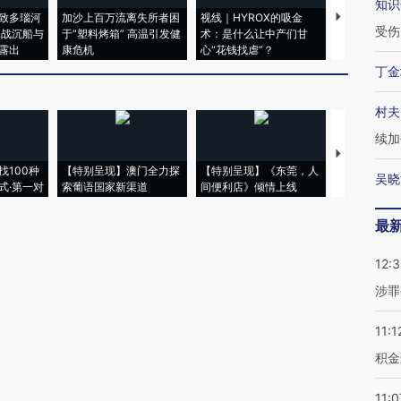
知识
致多瑙河
加沙上百万流离失所者困
视线｜HYROX的吸金
马航飞行员
受伤
二战沉船与
于“塑料烤箱” 高温引发健
术：是什么让中产们甘
粒摇头丸 尿
露出
康危机
心“花钱找虐”？
毒品
丁金
村夫
续加
【推广】走
找100种
【特别呈现】澳门全力探
【特别呈现】《东莞，人
会，让数智科
吴晓
式·第一对
索葡语国家新渠道
间便利店》倾情上线
业
最
12:
涉罪
11:1
积金
11:0