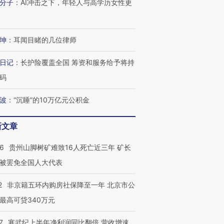
分子
：
AI冲击之下，年轻人与高学历女性更
跨国走私7万
视线｜被称为“蟑螂”的印
视线｜“入侵”还是“人道危
检体内含3种
度Z世代 用街头抗争将教
机”？难民潮撕裂西班牙
秘鲁纳斯
育部长拱下台
飞地休达
13人遇难
坤
：
耳闻目睹的几位律师
日记
：
长护险覆盖全国 筹资和服务给予将持
码
进第四届链博
【商旅对话】华住集团
技“链”接产
【特别呈现】寻找100种
CFO：不靠规模取胜，华
【特别呈
波
：
“沉睡”的10万亿元公积金
有意思的生活方式·第三对
住三大增长引擎是什么？
有意思的
新文章
36
贵州山脚树矿难致16人死亡近三年 矿长
被罢免全国人大代表
2
非京籍五环内购房社保降至一年 北京市公
最高可贷340万元
7
寒武纪上半年净利润同比翻倍 营收增速