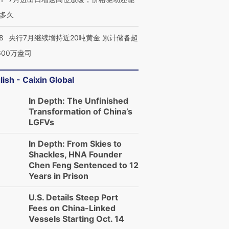
多久
8
央行7月继续增持近20吨黄金 累计储备超
600万盎司
lish - Caixin Global
In Depth: The Unfinished
Transformation of China’s
LGFVs
In Depth: From Skies to
Shackles, HNA Founder
Chen Feng Sentenced to 12
Years in Prison
U.S. Details Steep Port
Fees on China-Linked
Vessels Starting Oct. 14