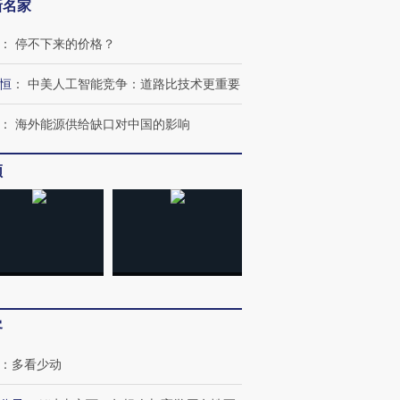
新名家
：
停不下来的价格？
恒
：
中美人工智能竞争：道路比技术更重要
：
海外能源供给缺口对中国的影响
频
客
：
多看少动