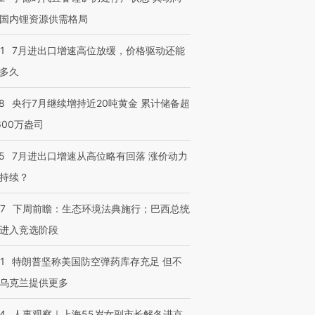
国内锂资源供需格局
1
7月进出口增速高位放缓，价格驱动还能
多久
8
央行7月继续增持近20吨黄金 累计储备超
600万盎司
5
7月进出口增速从高位略有回落 涨价动力
持续？
07
下周前瞻：生态环境法典施行；巴西总统
进入竞选阶段
1
特朗普坚称美国防空弹药库存充足 但不
乌克兰提供更多
24
人事观察｜上海55岁女副市长解冬进京