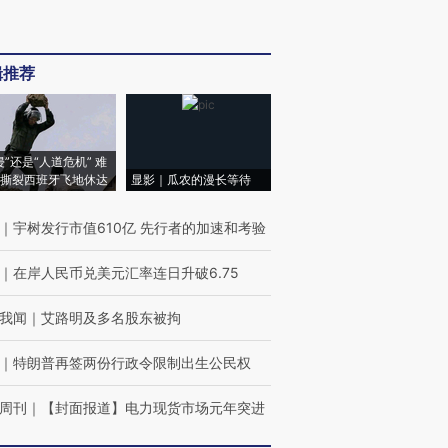
辑推荐
侵”还是“人道危机” 难
撕裂西班牙飞地休达
显影｜瓜农的漫长等待
｜
宇树发行市值610亿 先行者的加速和考验
｜
在岸人民币兑美元汇率连日升破6.75
我闻
｜
艾路明及多名股东被拘
｜
特朗普再签两份行政令限制出生公民权
周刊
｜
【封面报道】电力现货市场元年突进