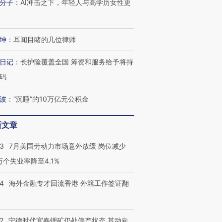
分子
：
AI冲击之下，年轻人与高学历女性更
坤
：
耳闻目睹的几位律师
日记
：
长护险覆盖全国 筹资和服务给予将持
码
波
：
“沉睡”的10万亿元公积金
新文章
43
7月美国劳动力市场意外放缓 岗位减少
3万个失业率降至4.1%
14
海外金融专才回流香港 外籍工作签证翻
2
宁德时代宜春锂矿仍处停产状态 其动向