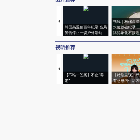
视线｜极端高温
韩国高温创百年纪录 当局
水位跌破纪录 
警告停止一切户外活动
猛犸象化石接连
视听推荐
【不唯一答案】不止“养
【特别呈现】寻
老”
有意思的生活方