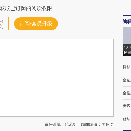
获取已订阅的阅读权限
员
编
订阅/会员升级
文
“入
民潮
特稿
金融
金融
世界
财新
责任编辑：范若虹 | 版面编辑：吴秋晗