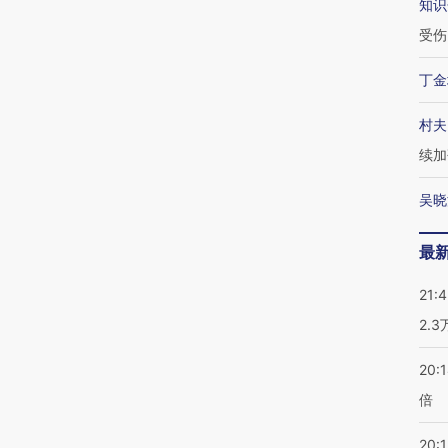
知识
受伤
丁金
村夫
续加
吴晓
最
21:
2.
20:
倍
20:1