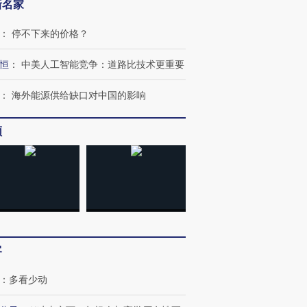
新名家
：
停不下来的价格？
跨国走私7万
视线｜被称为“蟑螂”的印
视线｜“入侵”还是“人道危
检体内含3种
度Z世代 用街头抗争将教
机”？难民潮撕裂西班牙
秘鲁纳斯
恒
：
中美人工智能竞争：道路比技术更重要
育部长拱下台
飞地休达
13人遇难
：
海外能源供给缺口对中国的影响
频
进第四届链博
【商旅对话】华住集团
技“链”接产
【特别呈现】寻找100种
CFO：不靠规模取胜，华
【特别呈
有意思的生活方式·第三对
住三大增长引擎是什么？
有意思的
客
：
多看少动