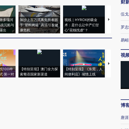
财
伍戈
致多瑙河
加沙上百万流离失所者困
视线｜HYROX的吸金
马航飞行员
二战沉船与
于“塑料烤箱” 高温引发健
术：是什么让中产们甘
粒摇头丸 尿
罗志
露出
康危机
心“花钱找虐”？
毒品
易峘
视
【推广】走
找100种
【特别呈现】澳门全力探
【特别呈现】《东莞，人
会，让数智科
式·第一对
索葡语国家新渠道
间便利店》倾情上线
业
博
唐涯