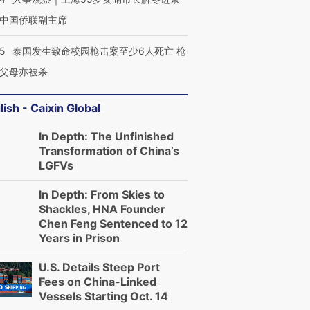
中国侨联副主席
45
泰国发生致命校园枪击案至少6人死亡 枪
父母亦被杀
lish - Caixin Global
In Depth: The Unfinished
Transformation of China’s
LGFVs
In Depth: From Skies to
Shackles, HNA Founder
Chen Feng Sentenced to 12
Years in Prison
U.S. Details Steep Port
Fees on China-Linked
Vessels Starting Oct. 14