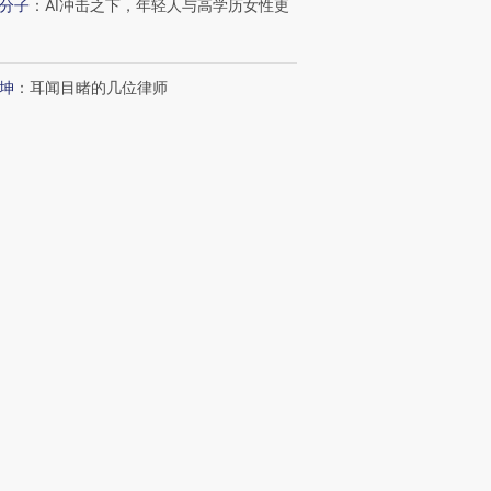
分子
：
AI冲击之下，年轻人与高学历女性更
坤
：
耳闻目睹的几位律师
日记
：
长护险覆盖全国 筹资和服务给予将持
码
波
：
“沉睡”的10万亿元公积金
新文章
00
普渡机器人如何平衡“脚踏实地”与“仰望星
？
57
特朗普召开矿业圆桌会 拟向关键矿产投
20亿美元
09
美日联合干预汇率，为何影响了黄金