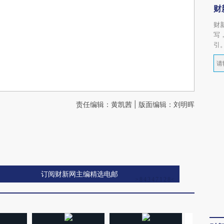
财
财
写
引
责任编辑：黄凯茜 | 版面编辑：刘明晖
订阅财新网主编精选电邮