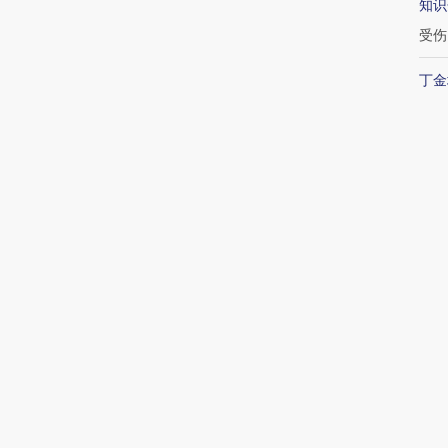
知识
受伤
丁金
村夫
续加
吴晓
最
17:
空”
15:
资超
14: