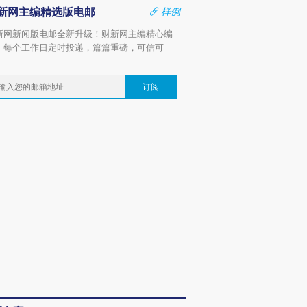
新网主编精选版电邮
样例
新网新闻版电邮全新升级！财新网主编精心编
，每个工作日定时投递，篇篇重磅，可信可
。
订阅