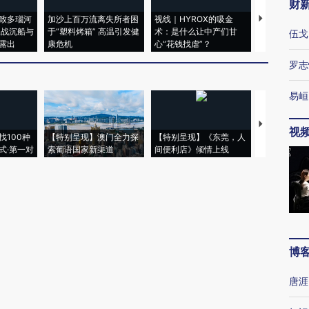
财
致多瑙河
加沙上百万流离失所者困
视线｜HYROX的吸金
马航飞行员
二战沉船与
于“塑料烤箱” 高温引发健
术：是什么让中产们甘
粒摇头丸 尿
伍戈
露出
康危机
心“花钱找虐”？
毒品
罗志
易峘
【推广】走
视
找100种
【特别呈现】澳门全力探
【特别呈现】《东莞，人
会，让数智科
式·第一对
索葡语国家新渠道
间便利店》倾情上线
业
博
唐涯