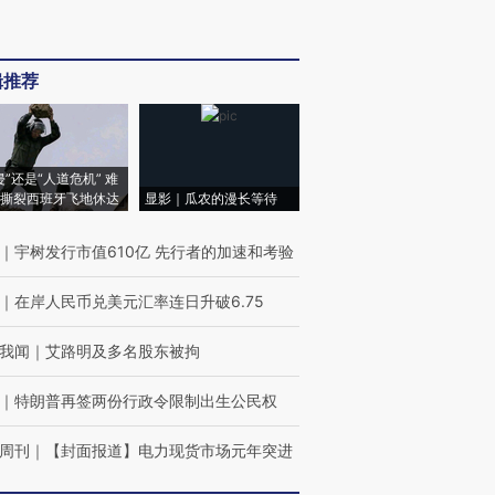
辑推荐
侵”还是“人道危机” 难
撕裂西班牙飞地休达
显影｜瓜农的漫长等待
｜
宇树发行市值610亿 先行者的加速和考验
｜
在岸人民币兑美元汇率连日升破6.75
我闻
｜
艾路明及多名股东被拘
｜
特朗普再签两份行政令限制出生公民权
周刊
｜
【封面报道】电力现货市场元年突进