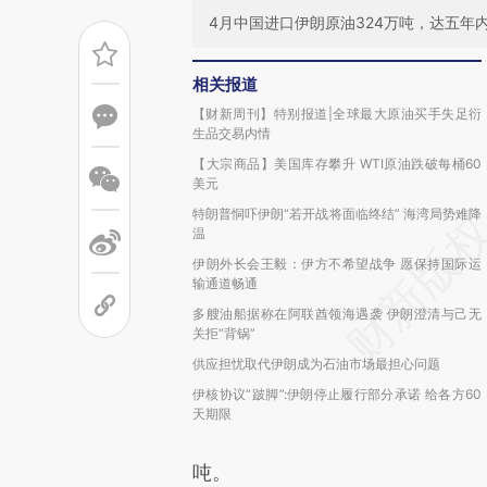
4月中国进口伊朗原油324万吨，达五年
相关报道
【财新周刊】特别报道|全球最大原油买手失足衍
生品交易内情
【大宗商品】美国库存攀升 WTI原油跌破每桶60
美元
特朗普恫吓伊朗“若开战将面临终结” 海湾局势难降
温
伊朗外长会王毅：伊方不希望战争 愿保持国际运
输通道畅通
多艘油船据称在阿联酋领海遇袭 伊朗澄清与己无
关拒“背锅”
供应担忧取代伊朗成为石油市场最担心问题
伊核协议“跛脚”:伊朗停止履行部分承诺 给各方60
天期限
吨。