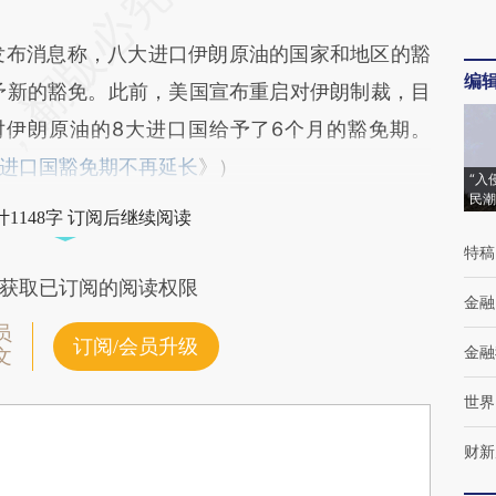
发布消息称，八大进口伊朗原油的国家和地区的豁
编
予新的豁免。此前，美国宣布重启对伊朗制裁，目
对伊朗原油的8大进口国给予了6个月的豁免期。
进口国豁免期不再延长
》）
“入
民潮
1148字 订阅后继续阅读
特稿
获取已订阅的阅读权限
金融
员
订阅/会员升级
金融
文
世界
财新