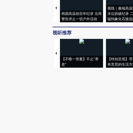
视线｜极端高温
韩国高温创百年纪录 当局
水位跌破纪录 
警告停止一切户外活动
猛犸象化石接连
视听推荐
【不唯一答案】不止“养
【特别呈现】寻
老”
有意思的生活方