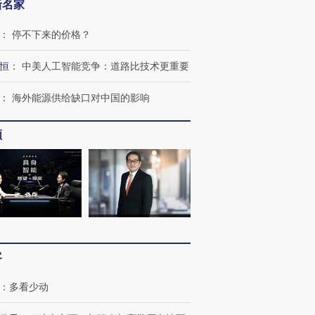
新名家
跨国走私7万
视线｜被称为“蟑螂”的印
视线｜“入侵”还是“人道危
检体内含3种
度Z世代 用街头抗争将教
机”？难民潮撕裂西班牙
秘鲁纳斯
：
停不下来的价格？
育部长拱下台
飞地休达
13人遇难
恒
：
中美人工智能竞争：道路比技术更重要
：
海外能源供给缺口对中国的影响
进第四届链博
【商旅对话】华住集团
频
技“链”接产
【特别呈现】寻找100种
CFO：不靠规模取胜，华
【特别呈
有意思的生活方式·第三对
住三大增长引擎是什么？
有意思的
客
：
多看少动