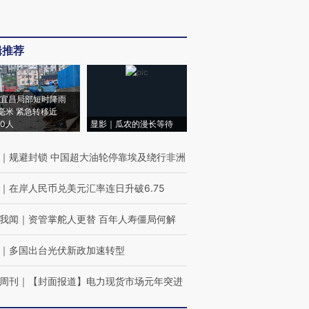
辑推荐
宜昌局部短时降雨
8毫米 紧急转移近
00人
显影｜瓜农的漫长等待
｜
规避封锁 中国超大油轮停靠埃及绕行非洲
｜
在岸人民币兑美元汇率连日升破6.75
我闻
｜
资管掌舵人更替 百年人寿僵局何解
｜
多国出台光伏新政加速转型
周刊
｜
【封面报道】电力现货市场元年突进