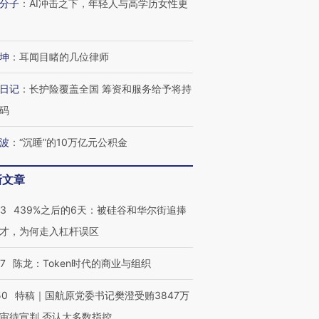
分子
：
AI冲击之下，年轻人与高学历女性更
坤
：
耳闻目睹的几位律师
日记
：
长护险覆盖全国 筹资和服务给予将持
码
波
：
“沉睡”的10万亿元公积金
新文章
53
439%之后的6天：被硅谷和华尔街追捧
才，为何走入杠杆误区
07
陈龙：Token时代的商业与组织
50
特稿｜国航原党委书记樊澄受贿3847万
审待宣判 否认大多数指控