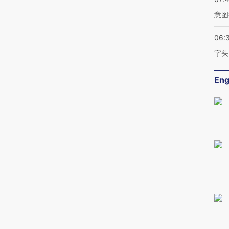
意图
06:
字头
Eng