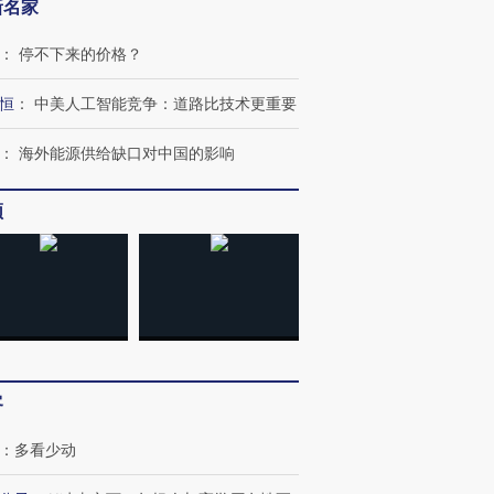
新名家
让中产们甘
粒摇头丸 尿检体内含3种
度Z世代 用街头抗争将教
秘鲁纳斯
”？
毒品
育部长拱下台
13人遇难
：
停不下来的价格？
恒
：
中美人工智能竞争：道路比技术更重要
：
海外能源供给缺口对中国的影响
进第四届链博
【商旅对话】华住集团
技“链”接产
【特别呈现】寻找100种
CFO：不靠规模取胜，华
【特别呈
有意思的生活方式·第三对
住三大增长引擎是什么？
有意思的
频
客
：
多看少动