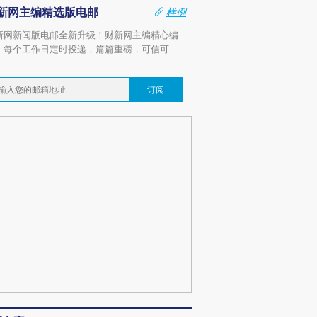
新网主编精选版电邮
样例
新网新闻版电邮全新升级！财新网主编精心编
，每个工作日定时投递，篇篇重磅，可信可
。
订阅
OX的吸金
马航飞行员跨国走私7万
视线｜被称为“蟑螂”的印