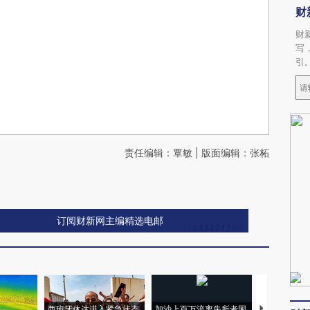
财
财
写
引
责任编辑：覃敏 | 版面编辑：张柘
订阅财新网主编精选电邮
西班牙休达进入紧急状态
加沙上百万流离失所者困
视线｜HYR