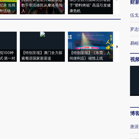
财
纪录 当局
数千非法移民从摩洛哥闯
于“塑料烤箱” 高温引发健
术：是什么
外活动
入
康危机
心“花钱找虐
伍戈
罗志
易峘
【推广】走
找100种
【特别呈现】澳门全力探
【特别呈现】《东莞，人
会，让数智科
式·第一对
索葡语国家新渠道
间便利店》倾情上线
业
视
博
唐涯