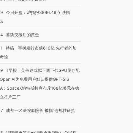
29
今日开盘：沪指报3896.49点 跌幅
0%
24
蓄势突破后的黄金
51
特稿｜宇树发行市值610亿 先行者的加
考验
29
T早报｜英伟达或拟下调下代GPU显存配
Open AI为免费用户默认提供GPT-5.6
NA；SpaceX协特斯拉宣布斥168亿美元在德
立芯片工厂
07
成都一区法院原院长 被指“违规挂证执
43
特朗普再签两份行政令限制出生公民权