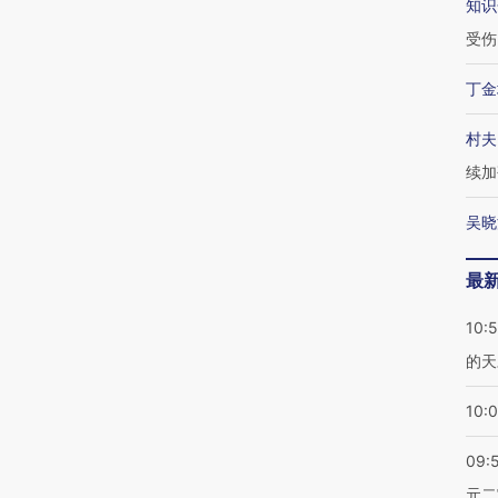
知识
受伤
丁金
村夫
续加
吴晓
最
10:
的天
10:
09:
元二