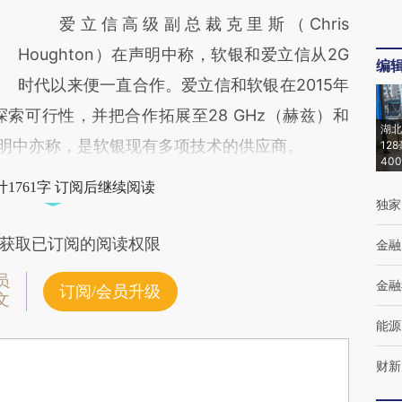
爱立信高级副总裁克里斯（Chris
Houghton）在声明中称，软银和爱立信从2G
编
时代以来便一直合作。爱立信和软银在2015年
索可行性，并把合作拓展至28 GHz（赫兹）和
湖北
在声明中亦称，是软银现有多项技术的供应商。
12
40
1761字 订阅后继续阅读
独家
获取已订阅的阅读权限
金融
员
金融
订阅/会员升级
文
能源
财新