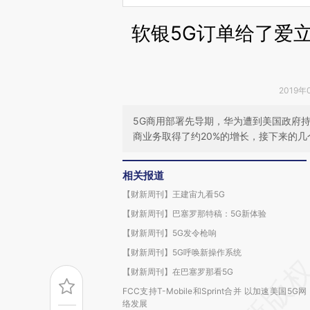
软银5G订单给了爱
2019年
5G商用部署先导期，华为遭到美国政府
商业务取得了约20%的增长，接下来的
相关报道
【财新周刊】王建宙九看5G
【财新周刊】巴塞罗那特稿：5G新体验
【财新周刊】5G发令枪响
【财新周刊】5G呼唤新操作系统
【财新周刊】在巴塞罗那看5G
FCC支持T-Mobile和Sprint合并 以加速美国5G网
络发展