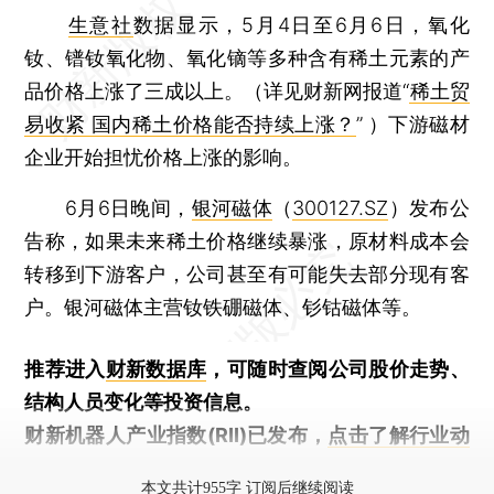
生意社
数据显示，5月4日至6月6日，氧化
钕、镨钕氧化物、氧化镝等多种含有稀土元素的产
品价格上涨了三成以上。（详见财新网报道“
稀土贸
易收紧 国内稀土价格能否持续上涨？
” ）下游磁材
企业开始担忧价格上涨的影响。
6月6日晚间，
银河磁体
（
300127.SZ
）发布公
告称，如果未来稀土价格继续暴涨，原材料成本会
转移到下游客户，公司甚至有可能失去部分现有客
户。银河磁体主营钕铁硼磁体、钐钴磁体等。
推荐进入
财新数据库
，可随时查阅公司股价走势、
结构人员变化等投资信息。
财新机器人产业指数(RII)已发布，
点击了解行业动
态
本文共计955字 订阅后继续阅读