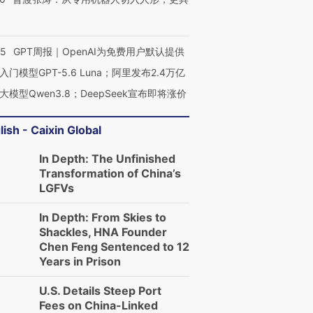
55
GPT周报｜OpenAI为免费用户默认提供
入门模型GPT-5.6 Luna；阿里发布2.4万亿
大模型Qwen3.8；DeepSeek宣布即将涨价
lish - Caixin Global
In Depth: The Unfinished
Transformation of China’s
LGFVs
In Depth: From Skies to
Shackles, HNA Founder
Chen Feng Sentenced to 12
Years in Prison
U.S. Details Steep Port
Fees on China-Linked