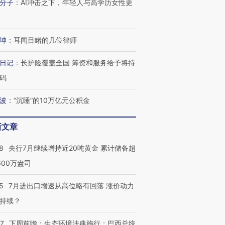
有意思的生活方式·第三对
住三大增长引擎是什么？
有意思的
分子
：
AI冲击之下，年轻人与高学历女性更
坤
：
耳闻目睹的几位律师
日记
：
长护险覆盖全国 筹资和服务给予将持
码
波
：
“沉睡”的10万亿元公积金
新文章
8
央行7月继续增持近20吨黄金 累计储备超
600万盎司
5
7月进出口增速从高位略有回落 涨价动力
持续？
07
下周前瞻：生态环境法典施行；巴西总统