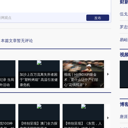
财
伍戈
新网观点
发布
罗志
易峘
本篇文章暂无评论
视
加沙上百万流离失所者困
视线｜HYROX的吸金
马航飞行员
纪录 当局
于“塑料烤箱” 高温引发健
术：是什么让中产们甘
粒摇头丸 尿
外活动
康危机
心“花钱找虐”？
毒品
博
唐涯
【推广】走
找100种
【特别呈现】澳门全力探
【特别呈现】《东莞，人
会，让数智科