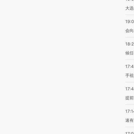
大选
19:0
会向
18:
候任
17:
手祖
17:
提前
17:1
速有
17: