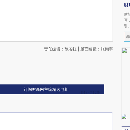
财
财
写
引
责任编辑：范若虹 | 版面编辑：张翔宇
订阅财新网主编精选电邮