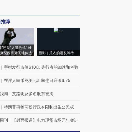
辑推荐
侵”还是“人道危机” 难
撕裂西班牙飞地休达
显影｜瓜农的漫长等待
｜
宇树发行市值610亿 先行者的加速和考验
｜
在岸人民币兑美元汇率连日升破6.75
我闻
｜
艾路明及多名股东被拘
｜
特朗普再签两份行政令限制出生公民权
周刊
｜
【封面报道】电力现货市场元年突进