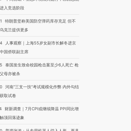
进入竞选阶段
1
特朗普坚称美国防空弹药库存充足 但不
乌克兰提供更多
24
人事观察｜上海55岁女副市长解冬进京
中国侨联副主席
45
泰国发生致命校园枪击案至少6人死亡 枪
父母亦被杀
40
河南“三支一扶”考试规模化作弊 内外勾结
获取试卷
4
财新调查｜7月CPI或继续降温 PPI同比增
触顶回落迹象
00
普渡张涛：从专用机器人切入人形，更具