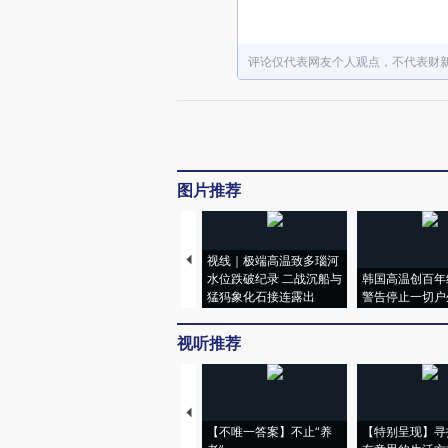
评论仅代表网友个人观点，不代表财
图片推荐
视线｜极端高温致多瑙河
水位跌破纪录 二战沉船与
韩国高温创百年
猛犸象化石接连露出
警告停止一切户
视听推荐
【不唯一答案】不止“养
【特别呈现】寻