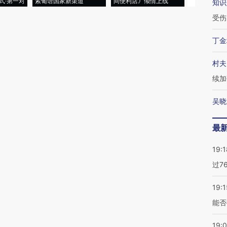
式·第一对
索葡语国家新渠道
间便利店》倾情上线
业
知识
受伤
丁金
村夫
续加
吴晓
最
19:1
过7
19:1
能否
19: