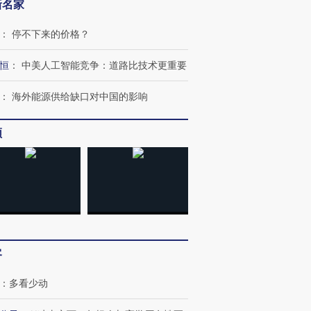
新名家
：
停不下来的价格？
恒
：
中美人工智能竞争：道路比技术更重要
：
海外能源供给缺口对中国的影响
频
跨国走私7万
视线｜被称为“蟑螂”的印
视线｜“入侵”还是“人道危
检体内含3种
度Z世代 用街头抗争将教
机”？难民潮撕裂西班牙
秘鲁纳斯
育部长拱下台
飞地休达
13人遇难
客
：
多看少动
进第四届链博
【商旅对话】华住集团
技“链”接产
【特别呈现】寻找100种
CFO：不靠规模取胜，华
【特别呈