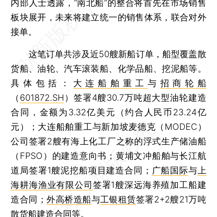
内部人士透露，“南北船”的整合将首先在市场销售
板块展开，未来将建立统一的销售体系，联合对外
接单。
这笔订单共涉及近50艘新船订单，船型覆盖散
货船、油轮、汽车滚装船、化学品船、挖泥船等。
具体包括：
大连船舶重工
与
招商轮船
（
601872.SH
）签署4艘30.7万吨超大型油轮建造
合同，金额为3.32亿美元（约合人民币23.24亿
元）；大连船舶重工与新加坡麦德克（MODEC）
公司签署2艘有海上化工厂之称的浮式生产储油船
（FPSO）的建造意向书；黄埔文冲船舶与长江航
道局签署1艘泥挖船项目建造合同；
广船国际
与
上
海耕海渔业有限公司
签署1艘深远海养殖加工船建
造合同；
外高桥造船
与
工银租赁
签署2+2艘21万吨
散货船建造合同等。