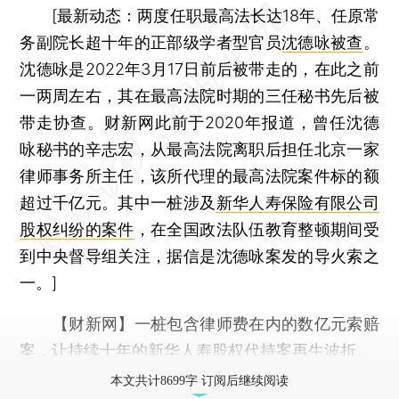
[
最新动态：
两度任职最高法长达18年、任原常
务副院长超十年的正部级学者型官员
沈德咏被查
。
沈德咏是2022年3月17日前后被带走的，在此之前
一两周左右，其在最高法院时期的三任秘书先后被
带走协查。财新网此前于2020年报道，曾任沈德
咏秘书的辛志宏，从最高法院离职后担任北京一家
律师事务所主任，该所代理的最高法院案件标的额
超过千亿元。其中一桩涉及
新华人寿保险有限公司
股权纠纷的案件
，在全国政法队伍教育整顿期间受
到中央督导组关注，据信是沈德咏案发的导火索之
一。]
【财新网】
一桩包含律师费在内的数亿元索赔
案，让持续十年的
新华人寿
股权代持案再生波折。
本文共计8699字 订阅后继续阅读