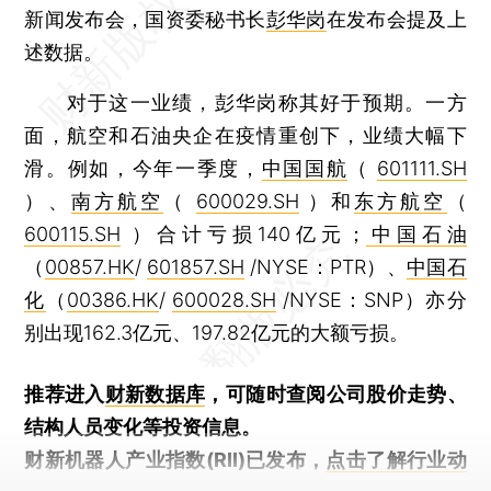
新闻发布会，国资委秘书长
彭华岗
在发布会提及上
述数据。
对于这一业绩，彭华岗称其好于预期。一方
面，航空和石油央企在疫情重创下，业绩大幅下
滑。例如，今年一季度，
中国国航
（
601111.SH
）、
南方航空
（
600029.SH
）和
东方航空
（
600115.SH
）合计亏损140亿元；
中国石油
（
00857.HK
/
601857.SH
/NYSE：PTR）、
中国石
化
（
00386.HK
/
600028.SH
/NYSE：SNP）亦分
别出现162.3亿元、197.82亿元的大额亏损。
推荐进入
财新数据库
，可随时查阅公司股价走势、
结构人员变化等投资信息。
财新机器人产业指数(RII)已发布，
点击了解行业动