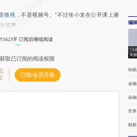
是
微视
，不是视频号。”不过张小龙在公开课上避
编
片笑声。
1623字 订阅后继续阅读
“入
民潮
获取已订阅的阅读权限
特稿
员
订阅/会员升级
文
金融
金融
世界
财新