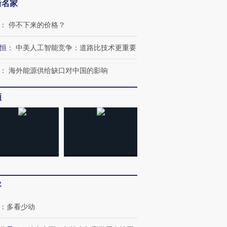
新名家
：
停不下来的价格？
恒
：
中美人工智能竞争：道路比技术更重要
：
海外能源供给缺口对中国的影响
频
客
：
多看少动