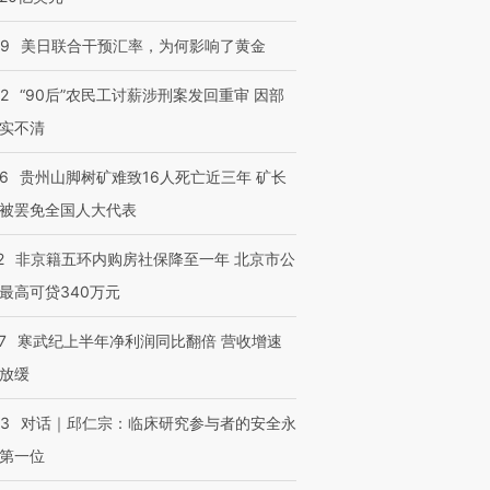
09
美日联合干预汇率，为何影响了黄金
32
“90后”农民工讨薪涉刑案发回重审 因部
实不清
36
贵州山脚树矿难致16人死亡近三年 矿长
被罢免全国人大代表
2
非京籍五环内购房社保降至一年 北京市公
最高可贷340万元
7
寒武纪上半年净利润同比翻倍 营收增速
放缓
53
对话｜邱仁宗：临床研究参与者的安全永
第一位