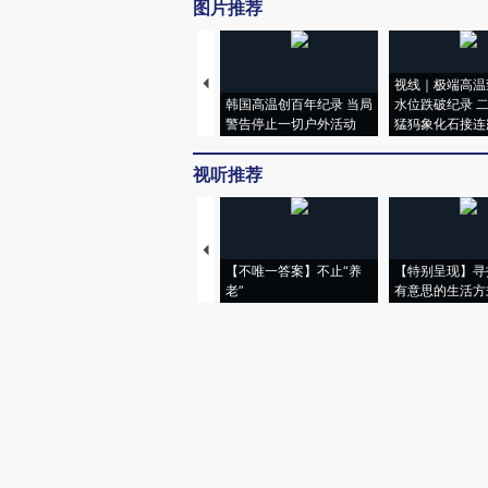
图片推荐
视线｜极端高温
韩国高温创百年纪录 当局
水位跌破纪录 
警告停止一切户外活动
猛犸象化石接连
视听推荐
【不唯一答案】不止“养
【特别呈现】寻
老”
有意思的生活方