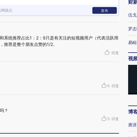
财
新网观点
发布
伍戈
罗志
和系统推荐占比1：2：9只是有关注的短视频用户（代表活跃用
易峘
，推荐是整个朋友点赞的1/2。
·
回复
视
6
·
回复
吗？
博
5
·
回复
唐涯