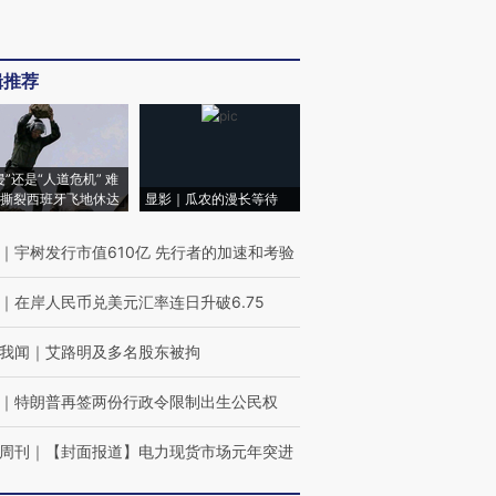
辑推荐
侵”还是“人道危机” 难
撕裂西班牙飞地休达
显影｜瓜农的漫长等待
｜
宇树发行市值610亿 先行者的加速和考验
｜
在岸人民币兑美元汇率连日升破6.75
我闻
｜
艾路明及多名股东被拘
｜
特朗普再签两份行政令限制出生公民权
周刊
｜
【封面报道】电力现货市场元年突进