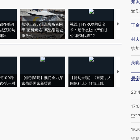
知识
受伤
致多瑙河
加沙上百万流离失所者困
视线｜HYROX的吸金
马航飞行员
丁金
二战沉船与
于“塑料烤箱” 高温引发健
术：是什么让中产们甘
粒摇头丸 尿
露出
康危机
心“花钱找虐”？
毒品
村夫
续加
吴晓
【推广】走
找100种
【特别呈现】澳门全力探
【特别呈现】《东莞，人
会，让数智科
最
式·第一对
索葡语国家新渠道
间便利店》倾情上线
业
20:
17:
空”
15:
资超