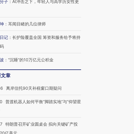
分子
：
AI冲击之下，年轻人与高学历女性更
跨国走私7万
视线｜被称为“蟑螂”的印
视线｜“入侵”还是“人道危
坤
：
耳闻目睹的几位律师
检体内含3种
度Z世代 用街头抗争将教
机”？难民潮撕裂西班牙
秘鲁纳斯
育部长拱下台
飞地休达
13人遇难
日记
：
长护险覆盖全国 筹资和服务给予将持
码
波
：
“沉睡”的10万亿元公积金
进第四届链博
【商旅对话】华住集团
技“链”接产
【特别呈现】寻找100种
CFO：不靠规模取胜，华
【特别呈
新文章
有意思的生活方式·第三对
住三大增长引擎是什么？
有意思的
46
离岸信托90天补税窗口期疑问
00
普渡机器人如何平衡“脚踏实地”与“仰望星
？
57
特朗普召开矿业圆桌会 拟向关键矿产投
20亿美元