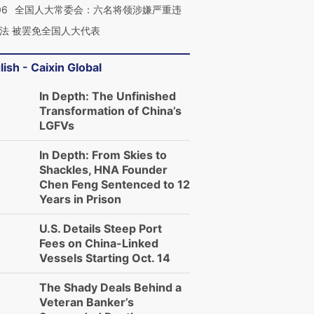
06
全国人大常委会：六名将领涉嫌严重违
法 被罢免全国人大代表
lish - Caixin Global
In Depth: The Unfinished
Transformation of China’s
LGFVs
In Depth: From Skies to
Shackles, HNA Founder
Chen Feng Sentenced to 12
Years in Prison
U.S. Details Steep Port
Fees on China-Linked
Vessels Starting Oct. 14
The Shady Deals Behind a
Veteran Banker’s